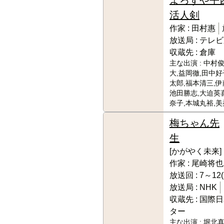
活人剣
作家 :
田村惠
放送局 :
テレビ
収蔵先 :
倉庫
主な出演 :
中村俊
大,益岡徹,田中好
太郎,福本清三,伊
池田勝志,大迫英喜
奈子,本城丸裕,
梅ちゃん先
生
[かがやく未来]
作家 :
尾崎将也
放送回 :
7～12(
放送局 :
NHK
収蔵先 :
国際日
ター
主な出演 :
堀北真