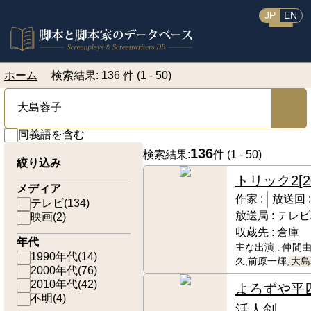
JP
EN
ホーム
検索結果: 136 件 (1 - 50)
同義語を含む
136
検索結果:
件 (
1 - 50
)
絞り込み
トリック2
[
メディア
作家 :
放送回 
テレビ
(
134
)
放送局 :
テレビ
映画
(
2
)
収蔵先 :
倉庫
年代
主な出演 :
仲間由
1990年代
(
14
)
久,前原一輝,
大島
2000年代
(
76
)
2010年代
(
42
)
よろずや平
不明
(
4
)
活人剣