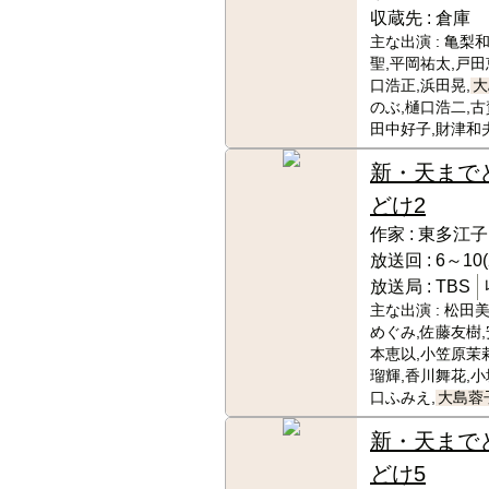
収蔵先 :
倉庫
主な出演 :
亀梨和
聖,平岡祐太,戸田
口浩正,浜田晃,
大
のぶ,樋口浩二,
田中好子,財津和
新・天まで
どけ2
作家 :
東多江子
放送回 :
6～10(
放送局 :
TBS
主な出演 :
松田美
めぐみ,佐藤友樹,
本恵以,小笠原茉
瑠輝,香川舞花,小
口ふみえ,
大島蓉
新・天まで
どけ5