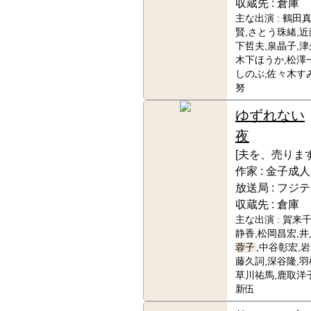
収蔵先 :
倉庫
主な出演 :
鶴田真
賢,さとう珠緒,近
下哲夫,泉晶子,津
木下ほうか,松澤
しのぶ,佐々木す
努
ゆずれない
夜
[夫を、売ります
作家 :
金子成人
放送局 :
フジテ
収蔵先 :
倉庫
主な出演 :
賀来千
静香,松岡昌宏,井
蓉子
,中谷彰宏,
藤久詞,深谷隆,羽
草川祐馬,鹿取洋
新伍