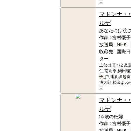
三
マドンナ・
ルデ
あなたには渡
作家 :
宮村優子
放送局 :
NHK
収蔵先 :
国際日
ター
主な出演 :
松坂慶
仁,南明奈,柴田理
子
,芦川誠,堀越
博太郎,松金よね
三
マドンナ・
ルデ
55歳の妊婦
作家 :
宮村優子
放送局 :
NHK