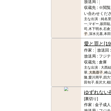
放送局 :
収蔵先 :
※閲覧
い合わせくだ
主な出演 :
純名里
一,マギー,坂田聡
司,木下明水,石倉
子
,深水元基,本
愛と罪と
[1
作家 :
放送回 
放送局 :
フジテ
収蔵先 :
倉庫
主な出演 :
大西結
翠,
大島蓉子
,崎
隆,愛川周平,四方
田旬子,長沢大,
ゆずれない
[裏切り]
作家 :
金子成人
放送局 :
フジテ