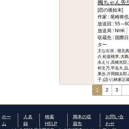
梅ちゃん先
[恋の後始末]
作家 :
尾崎将也
放送回 :
55～60
放送局 :
NHK
収蔵先 :
国際日
ター
主な出演 :
堀北真
介,松坂桃李,
大島
永えり,高橋光臣,
村文乃,平岳大,品
果歩,片岡鶴太郎
子,(語り)林家正
1
2
3
ホー
人名
検索
脚本の収
お問い合
ム
録
HELP
蔵先
わせ