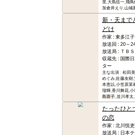
里,大島信一,飛鳥
加倉井えり,山城
新・天まで
どけ
作家 :
東多江子
放送回 :
20～24
放送局 :
ＴＢＳ
収蔵先 :
国際日
ター
主な出演 :
松田美
めぐみ,佐藤友樹,
本恵以,小笠原茉
瑠輝,香川舞花,小
島蓉子
,並川孝太
たったひと
の恋
作家 :
北川悦吏
放送局 :
日本テ