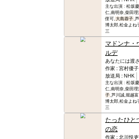
主な出演 :
松坂慶
仁,南明奈,柴田理
俚可,
大島蓉子
,
博太郎,松金よね
三
マドンナ・
ルデ
あなたには渡
作家 :
宮村優子
放送局 :
NHK
主な出演 :
松坂慶
仁,南明奈,柴田理
子
,芦川誠,堀越
博太郎,松金よね
三
たったひと
の恋
作家 :
北川悦吏