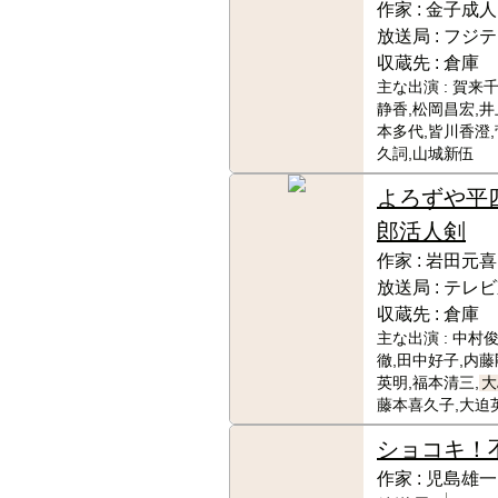
作家 :
金子成人
放送局 :
フジテ
収蔵先 :
倉庫
主な出演 :
賀来千
静香,松岡昌宏,井
本多代,皆川香澄,
久詞,山城新伍
よろずや平
郎活人剣
作家 :
岩田元喜
放送局 :
テレビ
収蔵先 :
倉庫
主な出演 :
中村俊
徹,田中好子,内藤
英明,福本清三,
大
藤本喜久子,大迫
ショコキ！
作家 :
児島雄一