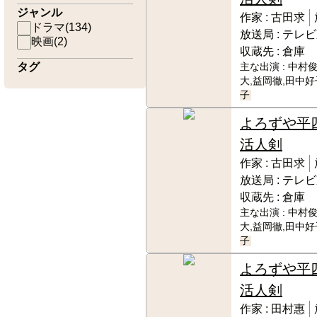
ジャンル
作家 :
古田求
ドラマ
(
134
)
放送局 :
テレビ
映画
(
2
)
収蔵先 :
倉庫
タグ
主な出演 :
中村俊
大,益岡徹,田中好
子
よろずや平
活人剣
作家 :
古田求
放送局 :
テレビ
収蔵先 :
倉庫
主な出演 :
中村俊
大,益岡徹,田中好
子
よろずや平
活人剣
作家 :
田村惠