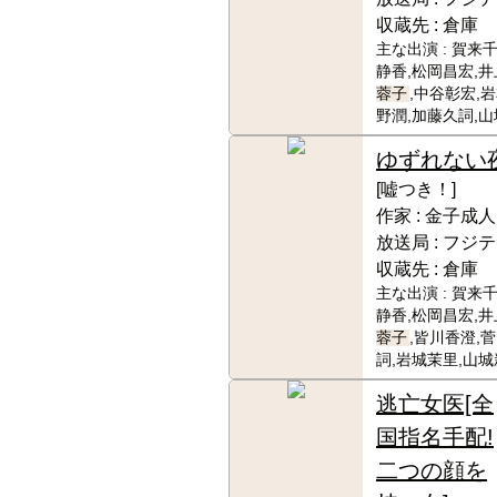
収蔵先 :
倉庫
主な出演 :
賀来千
静香,松岡昌宏,井
蓉子
,中谷彰宏,
野潤,加藤久詞,
ゆずれない
[嘘つき！]
作家 :
金子成人
放送局 :
フジテ
収蔵先 :
倉庫
主な出演 :
賀来千
静香,松岡昌宏,井
蓉子
,皆川香澄,
詞,岩城茉里,山
逃亡女医[全
国指名手配!
二つの顔を