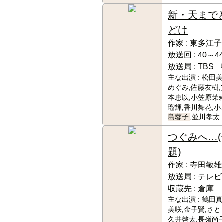
新・天まで
どけ
作家 :
東多江子
放送回 :
40～44
放送局 :
TBS
主な出演 :
松田美
めぐみ,佐藤友樹,
本恵以,小笠原茉
瑠輝,香川舞花,小
島蓉子
,並川孝太
つぐみへ…(
題)
作家 :
寺田敏雄
放送局 :
テレビ
収蔵先 :
倉庫
主な出演 :
鶴田真
美咲,金子賢,さと
久井啓太,長嶺尚