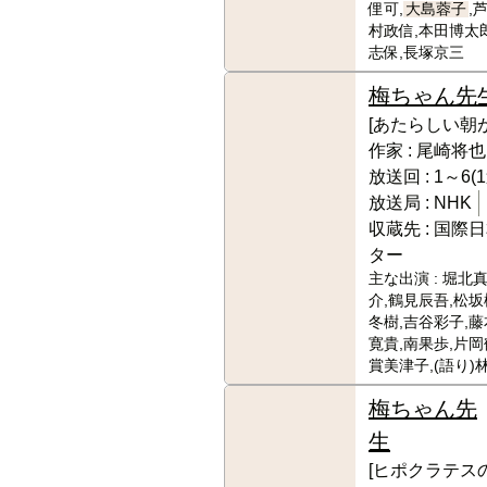
俚可,
大島蓉子
,
村政信,本田博太
志保,長塚京三
梅ちゃん先
[あたらしい朝
作家 :
尾崎将也
放送回 :
1～6(
放送局 :
NHK
収蔵先 :
国際日
ター
主な出演 :
堀北真
介,鶴見辰吾,松坂
冬樹,吉谷彩子,藤
寛貴,南果歩,片岡
賞美津子,(語り)
梅ちゃん先
生
[ヒポクラテス