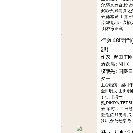
介,鶴見辰吾,松坂
実彩子,満島真之
子,藤本泉,土井怜
片岡鶴太郎,高橋克
り)林家正蔵
行列48時間
題)
作家 :
樫田正剛
放送局 :
NHK
収蔵先 :
国際日
ター
主な出演 :
國村隼
金田明夫,山田明
すむ,半海一
晃,RIKIYA,TETSU
子
,峯村リエ,田
圭亮,佐野史郎,
けい,かたせ梨乃
新・天まで