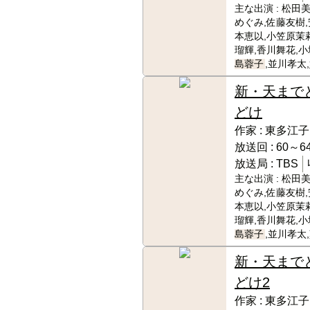
主な出演 :
松田美
めぐみ,佐藤友樹,
本恵以,小笠原茉
瑠輝,香川舞花,小
島蓉子
,並川孝太
新・天まで
どけ
作家 :
東多江子
放送回 :
60～64
放送局 :
TBS
主な出演 :
松田美
めぐみ,佐藤友樹,
本恵以,小笠原茉
瑠輝,香川舞花,小
島蓉子
,並川孝太
新・天まで
どけ2
作家 :
東多江子