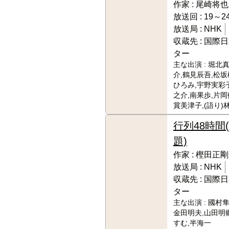
作家 :
尾崎将也
放送回 :
19～24
放送局 :
NHK
収蔵先 :
国際日
ター
主な出演 :
堀北真
介,鶴見辰吾,松坂
ひろみ,宇野実彩
之介,南果歩,片岡
賞美津子,(語り)
行列48時間
題)
作家 :
樫田正剛
放送局 :
NHK
収蔵先 :
国際日
ター
主な出演 :
國村隼
金田明夫,山田明
すむ,半海一