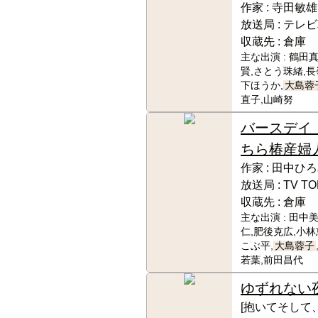
作家 :
寺田敏雄
放送局 :
テレビ
収蔵先 :
倉庫
主な出演 :
鶴田真
賢,さとう珠緒,長
下ほうか,
大島蓉
直子,山崎努
バースデイ
ちら椿産婦
作家 :
田中ひろ
放送局 :
TV T
収蔵先 :
倉庫
主な出演 :
田中美
仁,肥後克広,小林
こぶ平,
大島蓉子
若葉,前田昌代
ゆずれない
[抱いてそして