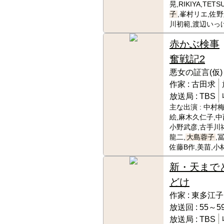
晃,RIKIYA,TETSU
子
,峯村リエ,佐
川初範,渡辺いっ
赤かぶ検事
奮戦記2
悪女の証言(仮)
作家 :
古田求
放送局 :
TBS
主な出演 :
中村梅
絵,麻木久仁子,中
小野武彦,古手川
龍二,
大島蓉子
,
佐藤B作,美苗,小
新・天まで
どけ
作家 :
東多江子
放送回 :
55～59
放送局 :
TBS