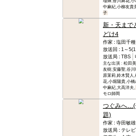
瑠輝,香川舞花,小
中麻紀,小柳友貴美
子
新・天まで
どけ4
作家 :
塩田千種
放送回 :
1～5(
放送局 :
TBS
主な出演 :
松田美
友樹,安藤聖,谷川
原茉莉,鈴木賢人
花,小堀陽貴,小橋
中麻紀,大高洋夫,
モロ師岡
つぐみへ…(
題)
作家 :
寺田敏雄
放送局 :
テレビ