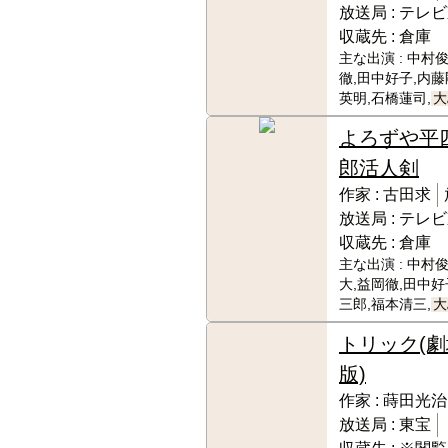
放送局 :
テレビ
収蔵先 :
倉庫
主な出演 :
中村俊
徹,田中好子,内藤
英明,石橋蓮司,
大
よろずや平
郎活人剣
作家 :
古田求
放送局 :
テレビ
収蔵先 :
倉庫
主な出演 :
中村俊
大,益岡徹,田中好
三郎,福本清三,
大
トリック(劇
版)
作家 :
蒔田光治
放送局 :
東宝