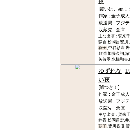
夜
[闘いは、始まっ
作家 :
金子成人
放送局 :
フジテ
収蔵先 :
倉庫
主な出演 :
賀来千
静香,松岡昌宏,井
蓉子
,中谷彰宏,
野潤,加藤久詞,深
矢兼臣,水橋和夫
ゆずれな
1
い夜
[嘘つき！]
作家 :
金子成人
放送局 :
フジテ
収蔵先 :
倉庫
主な出演 :
賀来千
静香,松岡昌宏,井
蓉子
,皆川香澄,