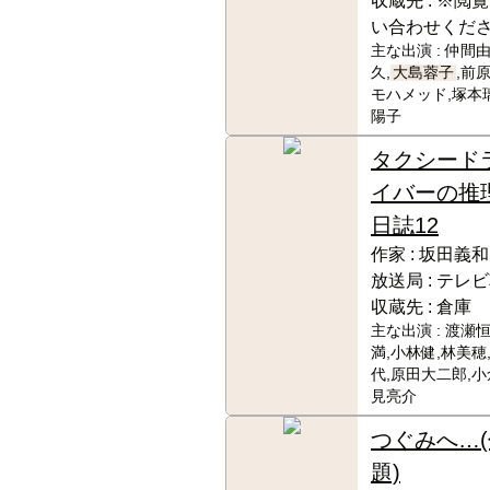
収蔵先 :
※閲覧
い合わせくだ
主な出演 :
仲間由
久,
大島蓉子
,前
モハメッド,塚本
陽子
タクシード
イバーの推
日誌12
作家 :
坂田義和
放送局 :
テレビ
収蔵先 :
倉庫
主な出演 :
渡瀬恒
満,小林健,林美穂
代,原田大二郎,小
見亮介
つぐみへ…(
題)