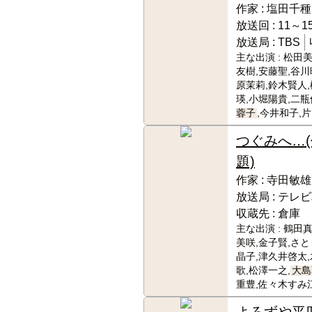
作家 :
塩田千種
放送回 :
11～15
放送局 :
TBS
主な出演 :
松田美
友樹,安藤聖,谷川
原茉莉,鈴木賢人
瑛,小堀陽貴,二瓶
蓉子
,今井和子,
つぐみへ…(
題)
作家 :
寺田敏雄
放送局 :
テレビ
収蔵先 :
倉庫
主な出演 :
鶴田真
美咲,金子賢,さと
晶子,津久井啓太
歌,松澤一之,
大島
重豊,佐々木すみ
よろずや平