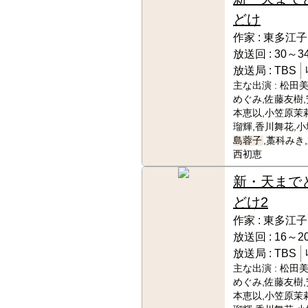
どけ
作家 :
東多江子
放送回 :
30～34
放送局 :
TBS
主な出演 :
松田美
めぐみ,佐藤友樹,
本恵以,小笠原茉
瑠輝,香川舞花,小
島蓉子
,藁科みき
西初恵
新・天まで
どけ2
作家 :
東多江子
放送回 :
16～20
放送局 :
TBS
主な出演 :
松田美
めぐみ,佐藤友樹,
本恵以,小笠原茉