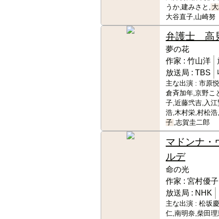
うか,建みさと,
大
大谷直子,山崎努
弁護士 高
夢の花
作家 :
竹山洋
放送局 :
TBS
主な出演 :
市原悦
倉斉加年,京野こ
子,近藤弐吉,入江
浩,木村栄,村松浩
子
,志賀圭二郎
マドンナ・
ルデ
命の光
作家 :
宮村優子
放送局 :
NHK
主な出演 :
松坂慶
仁,南明奈,柴田理