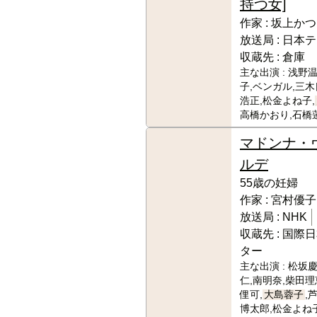
持つ女]
作家 :
坂上かつ
放送局 :
日本テ
収蔵先 :
倉庫
主な出演 :
浅野温
子,ベンガル,三木
浩正,松金よね子,
高橋かおり,石橋
マドンナ・
ルデ
55歳の妊婦
作家 :
宮村優子
放送局 :
NHK
収蔵先 :
国際日
ター
主な出演 :
松坂慶
仁,南明奈,柴田理
俚可,
大島蓉子
,
博太郎,松金よね