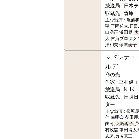
放送局 :
日本テ
収蔵先 :
倉庫
主な出演 :
亀梨和
聖,平岡祐太,戸田
口浩正,浜田晃,
大
太,古賀プロダク
津和夫,余貴美子
マドンナ・
ルデ
命の光
作家 :
宮村優子
放送局 :
NHK
収蔵先 :
国際日
ター
主な出演 :
松坂慶
仁,南明奈,柴田理
俚可,
大島蓉子
,
村政信,本田博太
志保,長塚京三