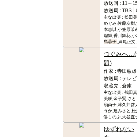
放送回 :
11～15
放送局 :
TBS
主な出演 :
松田美
めぐみ,佐藤友樹,
本恵以,小笠原茉
瑠輝,香川舞花,小
島蓉子
,妹尾正文
つぐみへ…(
題)
作家 :
寺田敏雄
放送局 :
テレビ
収蔵先 :
倉庫
主な出演 :
鶴田真
美咲,金子賢,さと
嶺尚子,津久井啓
うか,建みさと,松
俣しのぶ,大谷直
ゆずれない