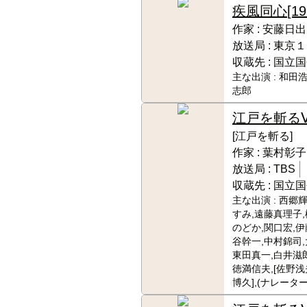
疾風同心
[1
作家 :
安藤日出
放送局 :
東京１
収蔵先 :
国立国
主な出演 :
和田浩
志郎
江戸を斬る
[江戸を斬る]
作家 :
葉村彰子
放送局 :
TBS
収蔵先 :
国立国
主な出演 :
西郷輝
すみ,遠藤真理子
のどか,関口宏,伊
谷幹一,中村錦司,
東田真一,白井滋郎
徳満信夫,[佐野浅
博久],(ナレータ