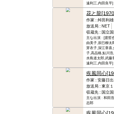
遠利三,内田良平]
花と龍
[1970
作家 :
舛田利雄
放送局 :
NET
収蔵先 :
国立国
主な出演 :
[渡哲
由美子,辰巳柳太郎
芽衣子,深江章喜
子,高品格,鮎川浩
水島道太郎,武藤
遠利三,内田良平]
疾風同心
[19
作家 :
安藤日出
放送局 :
東京１
収蔵先 :
国立国
主な出演 :
和田浩
志郎
疾風同心
[1