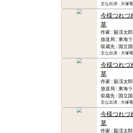
主な出演 :
大塚竜
今様つれづ
草
作家 :
谿渓太郎
放送局 :
東海ラ
収蔵先 :
国立国
主な出演 :
大塚竜
今様つれづ
草
作家 :
谿渓太郎
放送局 :
東海ラ
収蔵先 :
国立国
主な出演 :
大塚竜
今様つれづ
草
作家 :
谿渓太郎