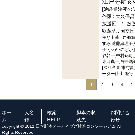
江戸を斬る
[娘軽業決死の仇
作家 :
大久保昌
放送回 :
2
放送
収蔵先 :
国立国
主な出演 :
西郷輝
すみ,遠藤真理子
子,かわいのどか,
谷幹一,中村錦司,
東田真一,白井滋郎
[深江章喜,市村昌
ーター)芥川隆行
1
2
3
4
5
ホー
人名
検索
脚本の収
お問い合
ム
録
HELP
蔵先
わせ
copyright © 2012 日本脚本アーカイブズ推進コンソーシアム All
Rights Reserved.