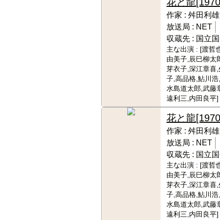
花と龍
[1970
作家 :
舛田利雄
放送局 :
NET
収蔵先 :
国立国
主な出演 :
[渡哲
由美子,辰巳柳太郎
芽衣子,深江章喜
子,高品格,鮎川浩
水島道太郎,武藤
遠利三,内田良平]
花と龍
[1970
作家 :
舛田利雄
放送局 :
NET
収蔵先 :
国立国
主な出演 :
[渡哲
由美子,辰巳柳太郎
芽衣子,深江章喜
子,高品格,鮎川浩
水島道太郎,武藤
遠利三,内田良平]