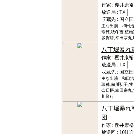
作家 :
櫻井康裕
放送局 :
TX
収蔵先 :
国立国
主な出演 :
和田浩
瑞穂,牧冬吉,植頭
多賀勝,幸田宗丸
八丁堀暴れ
作家 :
櫻井康裕
放送局 :
TX
収蔵先 :
国立国
主な出演 :
和田浩
瑞穂,前川弘子,牧
奈辺悟,幸田宗丸,
川隆行
八丁堀暴れ
団
作家 :
櫻井康裕
放送回 :
10[11]