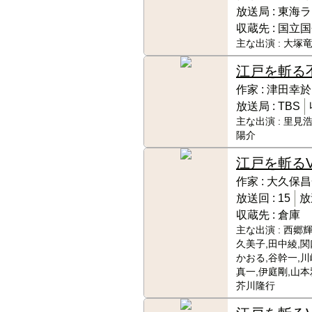
放送局 :
東海ラ
収蔵先 :
国立国
主な出演 :
大塚竜
江戸を斬る
作家 :
津田幸於
放送局 :
TBS
主な出演 :
里見浩
陽介
江戸を斬るV
作家 :
大久保昌
放送回 :
15
放
収蔵先 :
倉庫
主な出演 :
西郷輝
久美子,田中綾,関
かおる,谷幹一,川
真一,伊庭剛,山本
芥川隆行