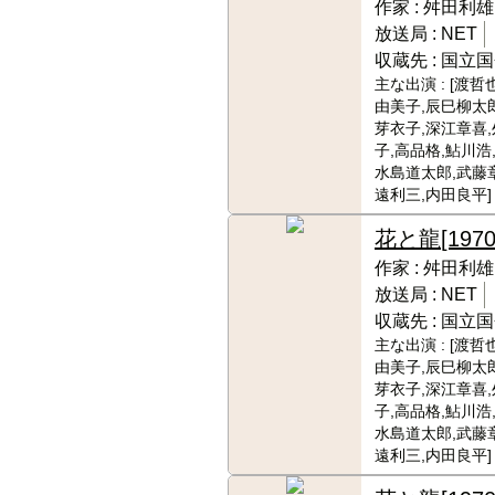
作家 :
舛田利雄
放送局 :
NET
収蔵先 :
国立国
主な出演 :
[渡哲
由美子,辰巳柳太郎
芽衣子,深江章喜
子,高品格,鮎川浩
水島道太郎,武藤
遠利三,内田良平]
花と龍
[1970
作家 :
舛田利雄
放送局 :
NET
収蔵先 :
国立国
主な出演 :
[渡哲
由美子,辰巳柳太郎
芽衣子,深江章喜
子,高品格,鮎川浩
水島道太郎,武藤
遠利三,内田良平]