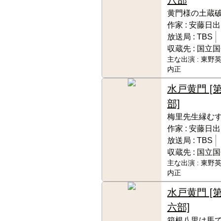
黄門様の土蔵破り
作家 :
安藤日出
放送局 :
TBS
収蔵先 :
国立国
主な出演 :
東野英
内正
水戸黄門 [
部]
梅里先生縁むす
作家 :
安藤日出
放送局 :
TBS
収蔵先 :
国立国
主な出演 :
東野英
内正
水戸黄門 [
六部]
箱根八里は馬で