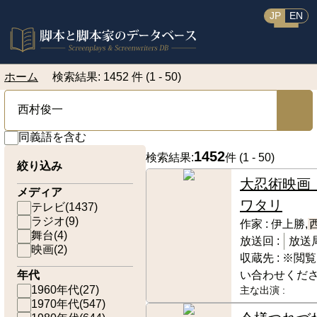
JP
EN
ホーム
検索結果: 1452 件 (1 - 50)
同義語を含む
1452
検索結果:
件 (
1 - 50
)
絞り込み
大忍術映
メディア
ワタリ
テレビ
(
1437
)
ラジオ
(
9
)
作家 :
伊上勝,
舞台
(
4
)
放送回 :
放送局
映画
(
2
)
収蔵先 :
※閲覧
年代
い合わせくだ
1960年代
(
27
)
主な出演 :
1970年代
(
547
)