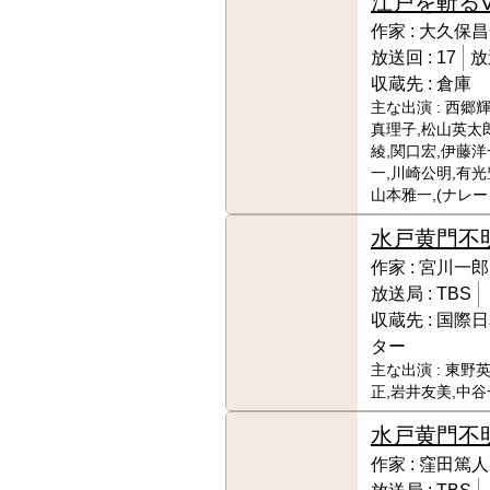
江戸を斬るV
作家 :
大久保昌
放送回 :
17
放
収蔵先 :
倉庫
主な出演 :
西郷輝
真理子,松山英太
綾,関口宏,伊藤洋
一,川崎公明,有光
山本雅一,(ナレ
水戸黄門
不
作家 :
宮川一郎
放送局 :
TBS
収蔵先 :
国際日
ター
主な出演 :
東野英
正,岩井友美,中谷
水戸黄門
不
作家 :
窪田篤人