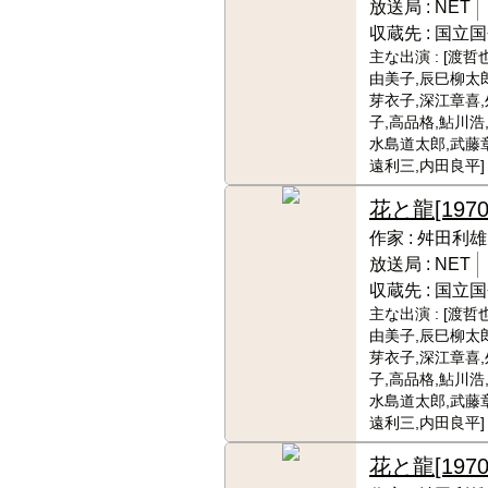
放送局 :
NET
収蔵先 :
国立国
主な出演 :
[渡哲
由美子,辰巳柳太郎
芽衣子,深江章喜
子,高品格,鮎川浩
水島道太郎,武藤
遠利三,内田良平]
花と龍
[1970
作家 :
舛田利雄
放送局 :
NET
収蔵先 :
国立国
主な出演 :
[渡哲
由美子,辰巳柳太郎
芽衣子,深江章喜
子,高品格,鮎川浩
水島道太郎,武藤
遠利三,内田良平]
花と龍
[1970