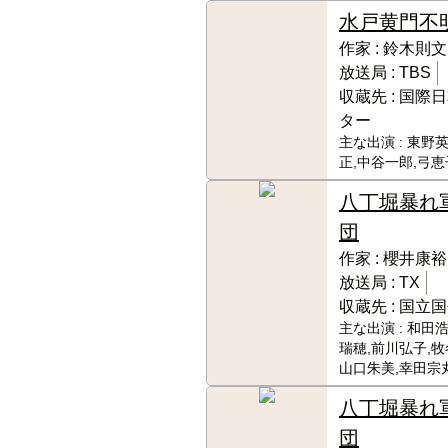
水戸黄門
不
作家 :
鈴木則文
放送局 :
TBS
収蔵先 :
国際日
ター
主な出演 :
東野英
正,中谷一郎,弓恵
八丁堀暴れ
団
作家 :
櫻井康裕
放送局 :
TX
収蔵先 :
国立国
主な出演 :
和田浩
瑞穂,前川弘子,牧
山口朱美,幸田宗
八丁堀暴れ
団