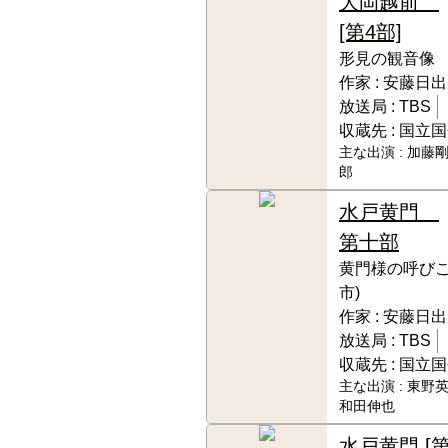
大岡越前
[第4部]
形見の観音像
作家 :
安藤日出
放送局 :
TBS
収蔵先 :
国立国
主な出演 :
加藤剛
郎
水戸黄門
第十部
黄門様の呼びこ
市)
作家 :
安藤日出
放送局 :
TBS
収蔵先 :
国立国
主な出演 :
東野英
和田伸也
水戸黄門 [