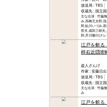
放送局 :
TBS
収蔵先 :
国立国
主な出演 :
竹脇無
み,高橋元太郎,
郎,鮎川いづみ,若
哲夫,成田三樹夫
郎,芥川隆行(ナレ
江戸を斬
梓右近隠密
盗人ざんげ
作家 :
安藤日出
放送局 :
TBS
収蔵先 :
国立国
主な出演 :
竹脇無
み
江戸を斬る