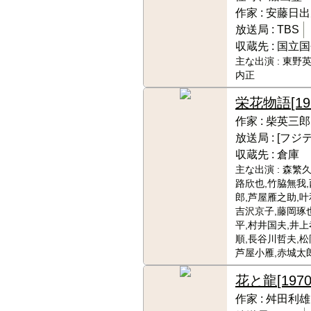
作家 :
安藤日出
放送局 :
TBS
収蔵先 :
国立国
主な出演 :
東野英
内正
栄花物語
[19
作家 :
柴英三郎
放送局 :
[フジ
収蔵先 :
倉庫
主な出演 :
森繁久
路欣也,竹脇無我
郎,芦屋雁之助,叶
吉沢京子,藤岡琢
平,村井国夫,井上
順,長谷川哲夫,松
芦屋小雁,赤城太
花と龍
[1970
作家 :
舛田利雄