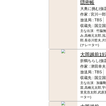
隠密帳
大奥に挑む(仮題
作家 :
宮川一郎
放送局 :
TBS
収蔵先 :
国立国
主な出演 :
竹脇無
み,高橋元太郎,
郎,長谷川哲夫,
(ナレーター)
大岡越前
19
折鶴ちらし(仮題
作家 :
津田幸夫
放送局 :
TBS
収蔵先 :
国立国
主な出演 :
加藤剛
苗,高橋元太郎,宇
里見浩太郎,武原
ーター)