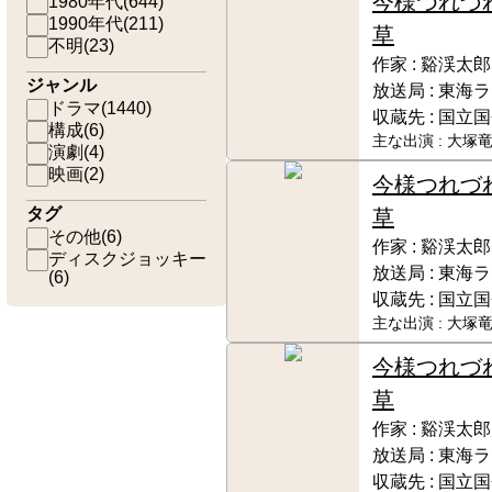
今様つれづ
1980年代
(
644
)
1990年代
(
211
)
草
不明
(
23
)
作家 :
谿渓太郎
ジャンル
放送局 :
東海ラ
ドラマ
(
1440
)
収蔵先 :
国立国
構成
(
6
)
主な出演 :
大塚竜
演劇
(
4
)
映画
(
2
)
今様つれづ
タグ
草
その他
(
6
)
作家 :
谿渓太郎
ディスクジョッキー
放送局 :
東海ラ
(
6
)
収蔵先 :
国立国
主な出演 :
大塚竜
今様つれづ
草
作家 :
谿渓太郎
放送局 :
東海ラ
収蔵先 :
国立国