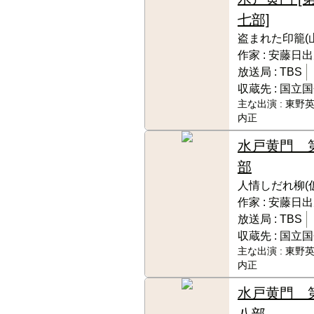
七部]
盗まれた印籠(
作家 :
安藤日出
放送局 :
TBS
収蔵先 :
国立国
主な出演 :
東野英
内正
水戸黄門 
部
人情しだれ柳(仮
作家 :
安藤日出
放送局 :
TBS
収蔵先 :
国立国
主な出演 :
東野英
内正
水戸黄門 
八部