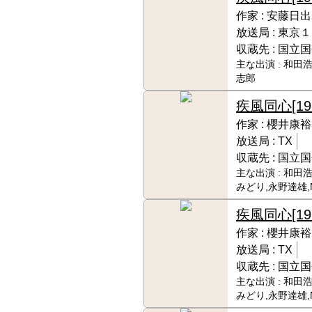
作家 :
安藤日出
放送局 :
東京１
収蔵先 :
国立国
主な出演 :
和田浩
志郎
疾風同心
[19
作家 :
櫻井康裕
放送局 :
TX
収蔵先 :
国立国
主な出演 :
和田浩
みどり,永野達雄
疾風同心
[19
作家 :
櫻井康裕
放送局 :
TX
収蔵先 :
国立国
主な出演 :
和田浩
みどり,永野達雄