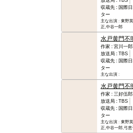
放送局 :
TBS
収蔵先 :
国際日
ター
主な出演 :
東野英
正,中谷一郎
水戸黄門
不
作家 :
宮川一郎
放送局 :
TBS
収蔵先 :
国際日
ター
主な出演 :
水戸黄門
不
作家 :
三好伍郎
放送局 :
TBS
収蔵先 :
国際日
ター
主な出演 :
東野英
正,中谷一郎,弓恵