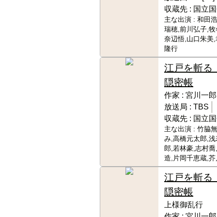
収蔵先 :
国立国
主な出演 :
和田浩
瑞穂,前川弘子,牧
奈辺悟,山口朱美,
隆行
江戸を斬る
隠密帳
作家 :
宮川一郎
放送局 :
TBS
収蔵先 :
国立国
主な出演 :
竹脇無
み,高橋元太郎,
郎,若林豪,志村喬
造,片岡千恵蔵,芥
江戸を斬る
隠密帳
上様御乱行
作家 :
宮川一郎