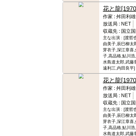
花と龍
[1970
作家 :
舛田利雄
放送局 :
NET
収蔵先 :
国立国
主な出演 :
[渡哲
由美子,辰巳柳太郎
芽衣子,深江章喜
子,高品格,鮎川浩
水島道太郎,武藤
遠利三,内田良平]
花と龍
[1970
作家 :
舛田利雄
放送局 :
NET
収蔵先 :
国立国
主な出演 :
[渡哲
由美子,辰巳柳太郎
芽衣子,深江章喜
子,高品格,鮎川浩
水島道太郎,武藤