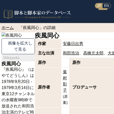
JP
EN
ホーム
「疾風同心」の詳細
疾風同心
画像を拡大し
作家
安藤日出男
て見る
主な出演
和田浩治
高橋元太郎
大
Wikipedia
原作
原作
疾風同心
『疾風同心』（は
葉
やてどうしん）は
村
1978年9月20日 -
彰
原作者
プロデューサ
1979年3月14日に
子
東京12チャンネル
(
原
の水曜夜9時枠で
案
)
放送された和田浩
治主演のテレビ時