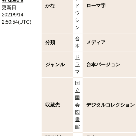
Wikipedia
かな
ド
ローマ字
更新日
ウ
2021/9/14
シ
2:50:54(UTC)
ン
台
分類
メディア
本
ド
ジャンル
ラ
台本バージョン
マ
国
立
国
収蔵先
会
デジタルコレクション
図
書
館