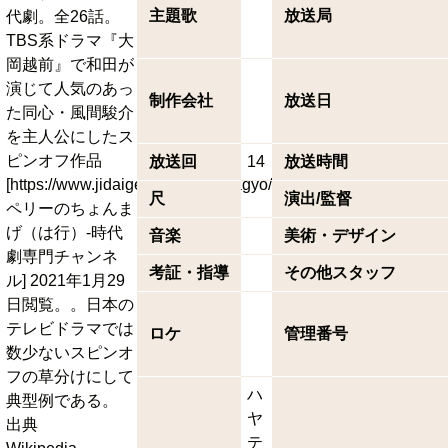
主題歌
放送局
代劇。全26話。
TBS系ドラマ『大
岡越前』で和田が
演じて人気のあっ
制作会社
放送日
た同心・風間駿介
を主人公にしたス
ピンオフ作品
放送回
14
放送時間
[https://www.jidaigeki.com/peri/hagyo/index_4.html
尺
演出/監督
ペリーのちょんま
げ（は行）-時代
音楽
美術・デザイン
劇専門チャンネ
考証・指導
その他スタッフ
ル] 2021年1月29
日閲覧。。日本の
テレビドラマでは
ロケ
管理番号
数少ないスピンオ
フの草分けにして
ハ
典型例である。
ヤ
出典
テ