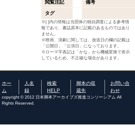
閲覧注記
備考
タグ
※[ ]内の情報は当団体の独自調査による参考情
報であり、書誌原本に記載のあるものではあり
ません。
※映画、演劇に関しては、放送日の欄の記載は
「公開日」「公演日」になっております。
※ローマ字表記は「かな」から機械変換で表示
しているため、不正確な場合があります。
ホー
人名
検索
脚本の収
お問い合
ム
録
HELP
蔵先
わせ
copyright © 2012 日本脚本アーカイブズ推進コンソーシアム All
Rights Reserved.