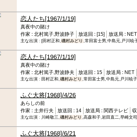
恋人たち
[1967/1/19]
真夜中の賭け
作家 :
北村篤子,野波静子
放送回 :
[15]
放送局 :
NET
主な出演 :
[田村正和,
磯村みどり
,常田富士男,中島元,戸川暁
恋人たち
[1967/1/19]
真夜中の賭け
作家 :
北村篤子,野波静夫
放送回 :
15
放送局 :
NET
主な出演 :
田村正和,
磯村みどり
,常田富士男,中島元,戸川暁
ふぐ大将
[1968]/4/26
あらしの前
作家 :
土井行夫
放送回 :
14
放送局 :
関西テレビ
収
主な出演 :
川崎敬三,
磯村みどり
,高森和子,岩田直二,早崎文
ふぐ大将
[1968]/6/21