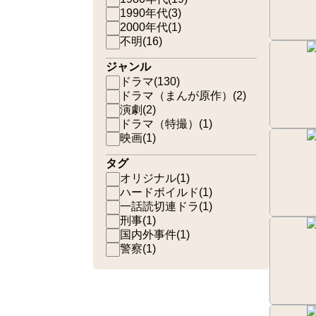
1990年代
(
3
)
2000年代
(
1
)
不明
(
16
)
ジャンル
ドラマ
(
130
)
ドラマ（まんが原作）
(
2
)
演劇
(
2
)
ドラマ（特撮）
(
1
)
映画
(
1
)
タグ
オリジナル
(
1
)
ハードボイルド
(
1
)
一話読切連ドラ
(
1
)
刑事
(
1
)
国内外事件
(
1
)
警察
(
1
)