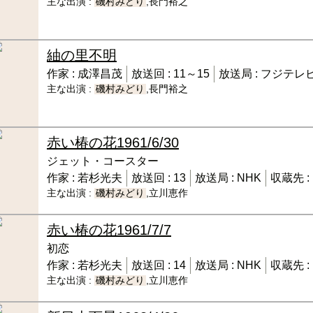
主な出演 :
磯村みどり
,長門裕之
紬の里
不明
作家 :
成澤昌茂
放送回 :
11～15
放送局 :
フジテレ
主な出演 :
磯村みどり
,長門裕之
赤い椿の花
1961/6/30
ジェット・コースター
作家 :
若杉光夫
放送回 :
13
放送局 :
NHK
収蔵先 :
主な出演 :
磯村みどり
,立川恵作
赤い椿の花
1961/7/7
初恋
作家 :
若杉光夫
放送回 :
14
放送局 :
NHK
収蔵先 :
主な出演 :
磯村みどり
,立川恵作