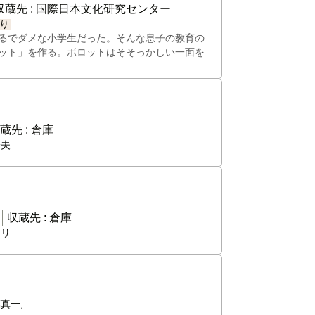
収蔵先 :
国際日本文化研究センター
り
るでダメな小学生だった。そんな息子の教育の
ット」を作る。ボロットはそそっかしい一面を
蔵先 :
倉庫
一夫
収蔵先 :
倉庫
マリ
真一,