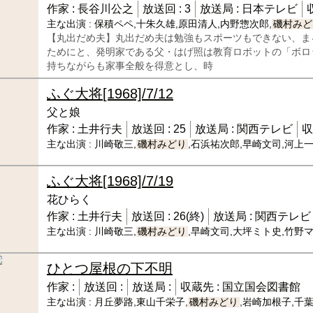
作家 :
長谷川公之
放送回 :
3
放送局 :
日本テレビ
主な出演 :
保積ペペ,十朱久雄,原田清人,内野惣次郎,
磯村みど
【丸出だめ夫】丸出だめ夫は勉強もスポーツもできない、ま
ためにと、発明家である父・はげ照は教育ロボットの「ボロ
持ちながらも家事全般を得意とし、時
ふぐ大将
[1968]/7/12
父と娘
作家 :
土井行夫
放送回 :
25
放送局 :
関西テレビ
収
主な出演 :
川崎敬三,
磯村みどり
,石浜祐次郎,早崎文司,河上
ふぐ大将
[1968]/7/19
花ひらく
作家 :
土井行夫
放送回 :
26(終)
放送局 :
関西テレビ
主な出演 :
川崎敬三,
磯村みどり
,早崎文司,大坪ミト史,竹野
ひとつ屋根の下
不明
作家 :
放送回 :
放送局 :
収蔵先 :
国立国会図書館
主な出演 :
月丘夢路,東山千栄子,
磯村みどり
,岩崎加根子,千葉