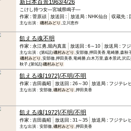
新日本百景
1963/4/26
こけし持つ女―宮城県鳴子―
作家 :
菅原頑
放送回 :
放送局 :
NHK仙台
収蔵先 :
主な出演 :
磯村みどり
,立川恵作
飢える魂
不明
作家 :
永江勇,堀内真直
放送回 :
6～10
放送局 :
フジ
主な出演 :
(第6話)
磯村みどり
,安部徹,押田美香,竜崎勝,森秋子
磯村みどり
,安部徹,押田美香,竜崎勝,白木万里,森本景武,沢広美
秋子,(第9話)
磯村みどり
飢える魂
[1972]/不明/不明
作家 :
吉田義昭
放送回 :
26～30
放送局 :
フジテレ
主な出演 :
安部徹,
磯村みどり
,押田美香
飢える魂
[1972]/不明/不明
作家 :
吉田義昭
放送回 :
31～35
放送局 :
フジテレ
主な出演 :
安部徹,
磯村みどり
,押田美香