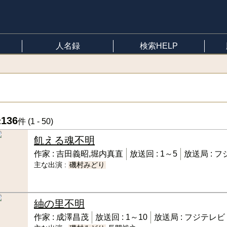
人名録
検索HELP
136
:
件 (
1 - 50
)
飢える魂
不明
作家 :
吉田義昭,堀内真直
放送回 :
1～5
放送局 :
フ
主な出演 :
磯村みどり
紬の里
不明
作家 :
成澤昌茂
放送回 :
1～10
放送局 :
フジテレビ