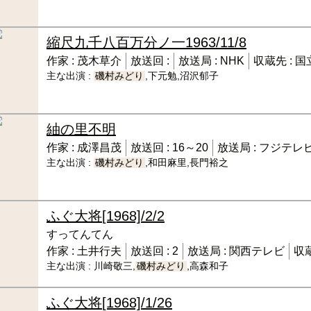
縮尺九千八百万分ノ一
1963/11/8
作家 :
茂木草介
放送回 :
放送局 :
NHK
収蔵先 :
国
主な出演 :
磯村みどり
,下元勉,沼沢郁子
紬の里
不明
作家 :
成澤昌茂
放送回 :
16～20
放送局 :
フジテレ
主な出演 :
磯村みどり
,和田麻里,長門裕之
ふぐ大将
[1968]/2/2
すってんてん
作家 :
土井行夫
放送回 :
2
放送局 :
関西テレビ
収蔵
主な出演 :
川崎敬三,
磯村みどり
,高森和子
ふぐ大将
[1968]/1/26