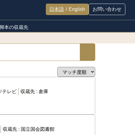
日本語
/
English
お問い合わせ
脚本の収蔵先
ジテレビ
収蔵先 :
倉庫
収蔵先 :
国立国会図書館