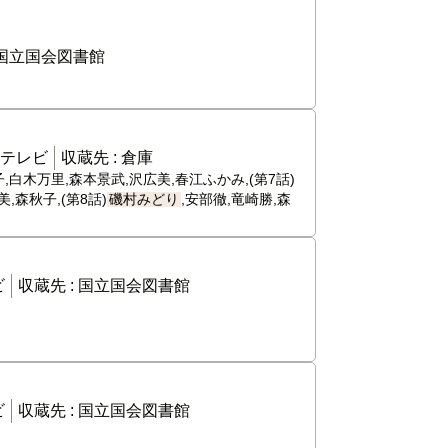
国立国会図書館
テレビ
収蔵先 :
倉庫
,白木万里,森本景武,沢広美,春江ふかみ,(第7話)
,森秋子,(第8話)
磯村みどり
,安部徹,竜崎勝,森
ビ
収蔵先 :
国立国会図書館
ビ
収蔵先 :
国立国会図書館