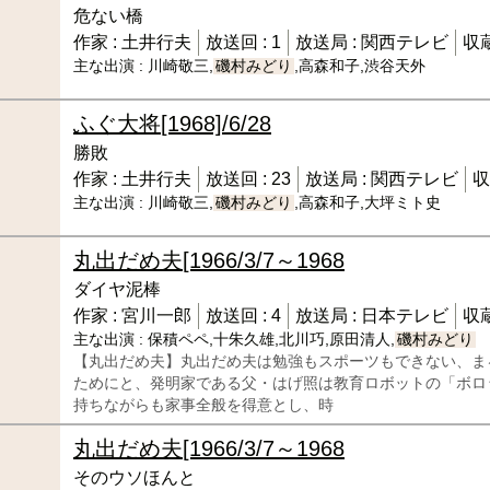
危ない橋
作家 :
土井行夫
放送回 :
1
放送局 :
関西テレビ
収蔵
主な出演 :
川崎敬三,
磯村みどり
,高森和子,渋谷天外
ふぐ大将
[1968]/6/28
勝敗
作家 :
土井行夫
放送回 :
23
放送局 :
関西テレビ
収
主な出演 :
川崎敬三,
磯村みどり
,高森和子,大坪ミト史
丸出だめ夫
[1966/3/7～1968
ダイヤ泥棒
作家 :
宮川一郎
放送回 :
4
放送局 :
日本テレビ
収蔵
主な出演 :
保積ペペ,十朱久雄,北川巧,原田清人,
磯村みどり
【丸出だめ夫】丸出だめ夫は勉強もスポーツもできない、ま
ためにと、発明家である父・はげ照は教育ロボットの「ボロ
持ちながらも家事全般を得意とし、時
丸出だめ夫
[1966/3/7～1968
そのウソほんと