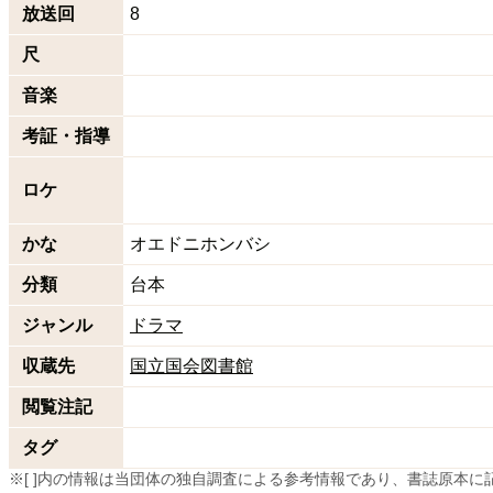
放送回
8
尺
音楽
考証・指導
ロケ
かな
オエドニホンバシ
分類
台本
ジャンル
ドラマ
収蔵先
国立国会図書館
閲覧注記
タグ
※[ ]内の情報は当団体の独自調査による参考情報であり、書誌原本