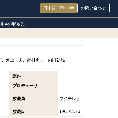
日本語
/
English
お問い合わせ
脚本の収蔵先
子
河上一夫
野村明司
内田朝雄
原作
プロデューサ
放送局
フジテレビ
放送日
1965/11/26