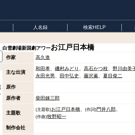
人名録
検索HELP
お江戸日本橋
白雪劇場
新国劇アワー
作家
高久進
和田孝
磯村みどり
高石かつ枝
野川由美
主な出演
永田光男
田中弘史
藤沢薫
夏目俊二
、
原作
謡
十
原作者
柴田錬三郎
お江戸日本橋
門井八郎
(
主題歌
)
(
作詞
)
主題歌
牧野昭一
(
作曲
)
制作会社