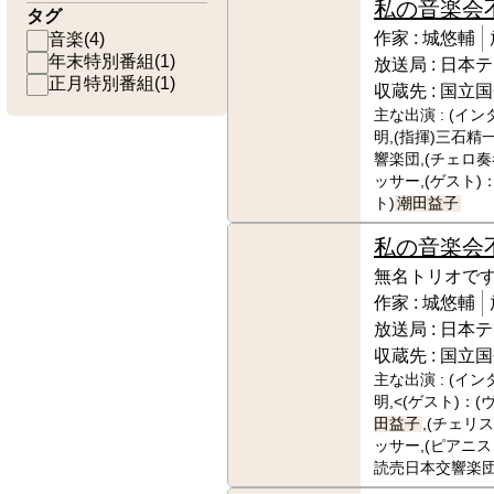
私の音楽会
タグ
作家 :
城悠輔
音楽
(
4
)
年末特別番組
(
1
)
放送局 :
日本テ
正月特別番組
(
1
)
収蔵先 :
国立国
主な出演 :
(イン
明,(指揮)三石精
響楽団,(チェロ
ッサー,(ゲスト)
ト)
潮田益子
私の音楽会
無名トリオで
作家 :
城悠輔
放送局 :
日本テ
収蔵先 :
国立国
主な出演 :
(イン
明,<(ゲスト)：
田益子
,(チェリ
ッサー,(ピアニスト
読売日本交響楽団