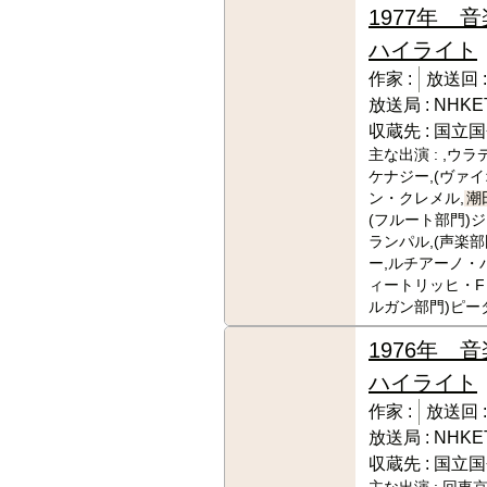
1977年 音
ハイライト
作家 :
放送回 :
放送局 :
NHKE
収蔵先 :
国立国
主な出演 :
,ウラ
ケナジー,(ヴァ
ン・クレメル,
潮
(フルート部門)
ランパル,(声楽
ー,ルチアーノ・
ィートリッヒ・F
ルガン部門)ピー
1976年 音
ハイライト
作家 :
放送回 :
放送局 :
NHKE
収蔵先 :
国立国