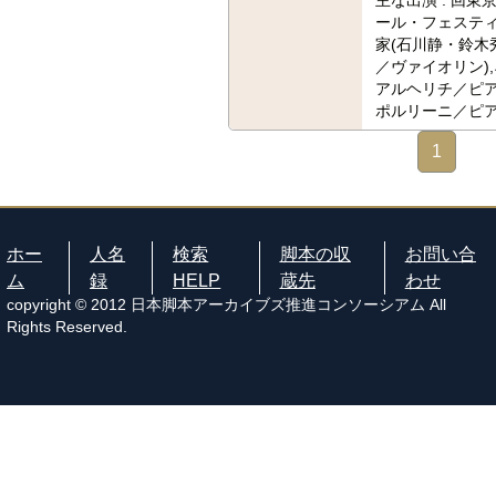
主な出演 :
回東
ール・フェスティ
家(石川静・鈴木
／ヴァイオリン)
アルヘリチ／ピア
ポルリーニ／ピ
1
ホー
人名
検索
脚本の収
お問い合
ム
録
HELP
蔵先
わせ
copyright © 2012 日本脚本アーカイブズ推進コンソーシアム All
Rights Reserved.