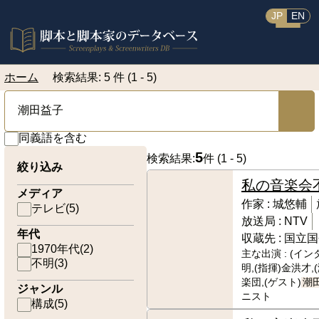
JP
EN
ホーム
検索結果: 5 件 (1 - 5)
同義語を含む
5
検索結果:
件 (
1 - 5
)
絞り込み
私の音楽会
メディア
作家 :
城悠輔
テレビ
(
5
)
放送局 :
NTV
年代
収蔵先 :
国立国
1970年代
(
2
)
主な出演 :
(イン
不明
(
3
)
明,(指揮)金洪才
楽団,(ゲスト)
潮
ジャンル
ニスト
構成
(
5
)