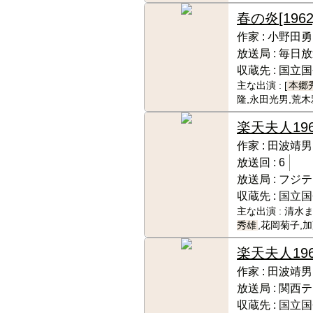
春の炎
[1962
作家 :
小野田勇
放送局 :
毎日放
収蔵先 :
国立国
主な出演 :
[
本郷
隆,永田光男,荒木
楽天夫人
19
作家 :
田波靖男
放送回 :
6
放送局 :
フジテ
収蔵先 :
国立国
主な出演 :
清水ま
秀雄
,花岡菊子,
楽天夫人
19
作家 :
田波靖男
放送局 :
関西テ
収蔵先 :
国立国