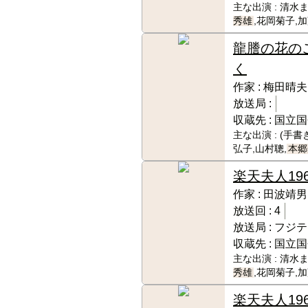
主な出演 :
清水ま
秀雄
,花岡菊子,
龍謄の花の
く
作家 :
梅田晴夫
放送局 :
収蔵先 :
国立国
主な出演 :
(手書
弘子,山村聰,
本郷
楽天夫人
19
作家 :
田波靖男
放送回 :
4
放送局 :
フジテ
収蔵先 :
国立国
主な出演 :
清水ま
秀雄
,花岡菊子,
楽天夫人
19