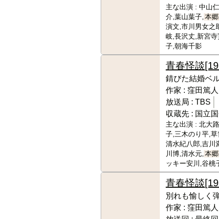
主な出演 :
中山仁
介,葉山葉子,
本郷
演文,市川男女之
岐,長沢丈,新宮寺
子,朝海千影
青春怪談
[19
錆びた結婚ベ
作家 :
窪田篤人
放送局 :
TBS
収蔵先 :
国立国
主な出演 :
北大路
子,三木のり平,草
清水紀八郎,吉川
川博,清水元,
本郷
ッキー安川,谷桃
青春怪談
[19
別れも愉しく
作家 :
窪田篤人