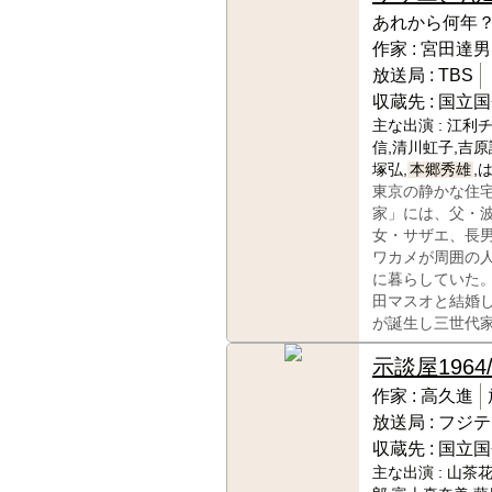
あれから何年
作家 :
宮田達男
放送局 :
TBS
収蔵先 :
国立国
主な出演 :
江利チ
信,清川虹子,吉原
塚弘,
本郷秀雄
,
東京の静かな住
家」には、父・
女・サザエ、長
ワカメが周囲の
に暮らしていた
田マスオと結婚
が誕生し三世代
示談屋
1964
作家 :
高久進
放送局 :
フジテ
収蔵先 :
国立国
主な出演 :
山茶花