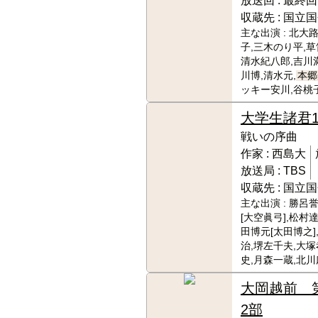
放送回 :
最終回
収蔵先 :
国立国
主な出演 :
北大路
子,三木のり平,草
清水紀八郎,吉川
川博,清水元,
本郷
ッキー安川,谷桃
大学生諸君
戦いの序曲
作家 :
西島大
放送局 :
TBS
収蔵先 :
国立国
主な出演 :
勝呂誉
[大空眞弓],松村
田博元[太田博之]
治,堺左千夫,大塚
史,月森一蔵,北
大岡越前 
2部