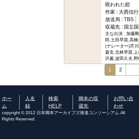
呪われた鎧
作家 :
大西信行
放送局 :
TBS
収蔵先 :
国立国
主な出演 :
加藤剛
郎,土田早苗,高橋
(ナレーター)芥
森玄,北林早苗,上
沢薫,波田久夫,
1
2
ホー
人名
検索
脚本の収
お問い合
ム
録
HELP
蔵先
わせ
copyright © 2012 日本脚本アーカイブズ推進コンソーシアム All
Rights Reserved.