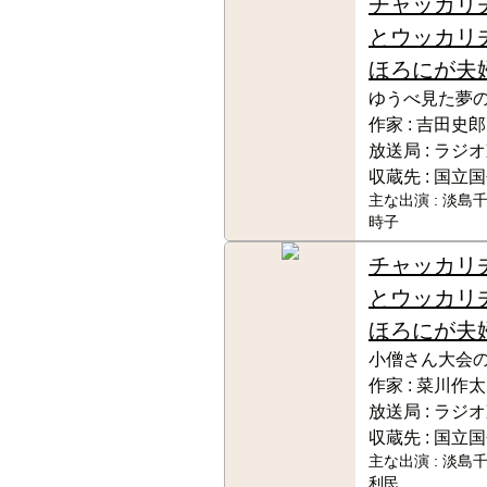
チャッカリ
とウッカリ
ほろにが夫
ゆうべ見た夢
作家 :
吉田史郎
放送局 :
ラジオ
収蔵先 :
国立国
主な出演 :
淡島千
時子
チャッカリ
とウッカリ
ほろにが夫
小僧さん大会
作家 :
菜川作太
放送局 :
ラジオ
収蔵先 :
国立国
主な出演 :
淡島千
利民