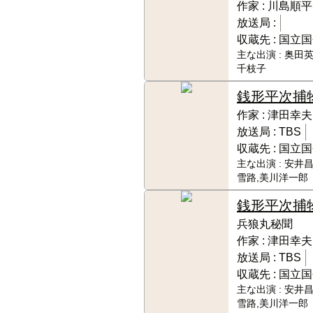
作家 :
川島順平
放送局 :
収蔵先 :
国立国
主な出演 :
奥田英
千枝子
銭形平次捕
作家 :
津田幸夫
放送局 :
TBS
収蔵先 :
国立国
主な出演 :
安井昌
雪路,美川洋一郎
銭形平次捕
兵狼丸秘聞
作家 :
津田幸夫
放送局 :
TBS
収蔵先 :
国立国
主な出演 :
安井昌
雪路,美川洋一郎