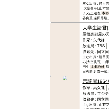
主な出演 :
勝呂誉
[大空眞弓],山本
子,石黒達也,
本郷
谷良重,柴田秀勝
大学生諸君
屋根裏部屋の
作家 :
矢代静一
放送局 :
TBS
収蔵先 :
国立国
主な出演 :
勝呂誉
み[大空眞弓],山
円生,
本郷秀雄
,
田秀勝,月森一蔵
示談屋
1964/
作家 :
高久進
放送局 :
フジテ
収蔵先 :
国立国
主な出演 :
山茶花