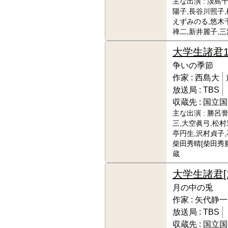
主な出演 :
淡島千
陽子,長谷川照子,
えずみのる,悠木
禅二,新井麗子,
大学生諸君
争いの季節
作家 :
西島大
放送局 :
TBS
収蔵先 :
国立国
主な出演 :
勝呂誉
三,大空眞弓,松村
亭円生,沢村貞子,
柴田秀晴[柴田秀勝
蔵
大学生諸君
月の中の兎
作家 :
矢代静一
放送局 :
TBS
収蔵先 :
国立国