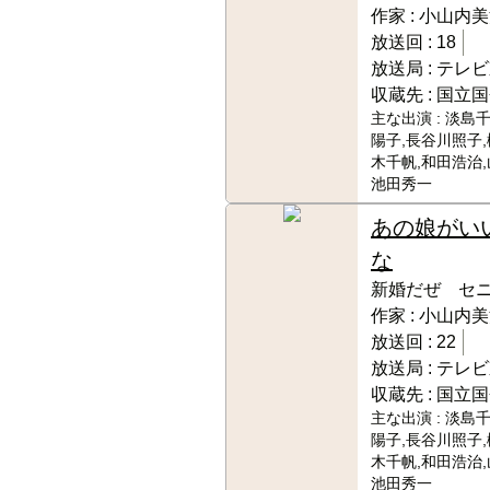
作家 :
小山内美
放送回 :
18
放送局 :
テレビ
収蔵先 :
国立国
主な出演 :
淡島千
陽子,長谷川照子,
木千帆,和田浩治,
池田秀一
あの娘がい
な
新婚だぜ セ
作家 :
小山内美
放送回 :
22
放送局 :
テレビ
収蔵先 :
国立国
主な出演 :
淡島千
陽子,長谷川照子,
木千帆,和田浩治,
池田秀一