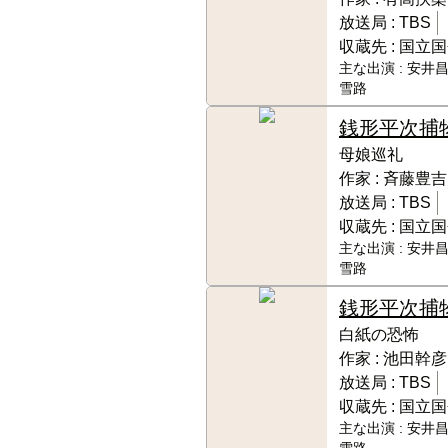
放送局 :
TBS
収蔵先 :
国立国
主な出演 :
安井昌
雪路
銭形平次捕
母娘巡礼
作家 :
斉藤豊吉
放送局 :
TBS
収蔵先 :
国立国
主な出演 :
安井昌
雪路
銭形平次捕
白紙の恐怖
作家 :
池田幹彦
放送局 :
TBS
収蔵先 :
国立国
主な出演 :
安井昌