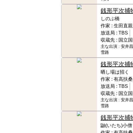
銭形平次捕
しのぶ橋
作家 :
生田直親
放送局 :
TBS
収蔵先 :
国立国
主な出演 :
安井昌
雪路
銭形平次捕
晒し場は招く
作家 :
有高扶桑
放送局 :
TBS
収蔵先 :
国立国
主な出演 :
安井昌
雪路
銭形平次捕
鼬(いたち)小僧
作家 :
有高扶桑