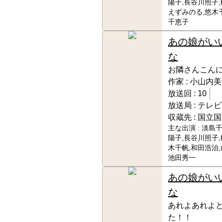
陽子,長谷川照子,
えずみのる,悠木
千恵子
あの娘がい
な
お隣さんこん
作家 :
小山内美
放送回 :
10
放送局 :
テレビ
収蔵先 :
国立国
主な出演 :
淡島千
陽子,長谷川照子,
木千帆,和田浩治,
池田秀一
あの娘がい
な
あれよあれよ
た！！