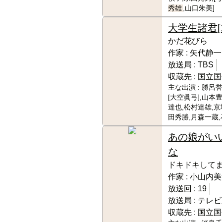
秀雄
,山口朱美]
大学生諸君
かだ花びら
作家 :
矢代静一
放送局 :
TBS
収蔵先 :
国立国
主な出演 :
勝呂誉
[大空眞弓],山本豊
達也,松村達雄,京
田秀勝,月森一蔵
あの娘がい
な
ドキドキして
作家 :
小山内美
放送回 :
19
放送局 :
テレビ
収蔵先 :
国立国