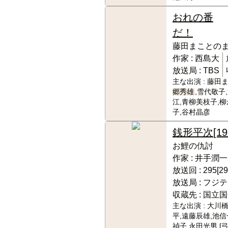
おれの番
だ！
藤田まことの
作家 :
西島大
放送局 :
TBS
主な出演 :
藤田ま
郷秀雄
,雪代敬子
江,青柳美枝子,
子,谷村晶彦
銭形平次
[19
お鯉の仇討
作家 :
井手潤一
放送回 :
295[29
放送局 :
フジテ
収蔵先 :
国立国
主な出演 :
大川橋
平,遠藤辰雄,池信
禎子,永田光男,[