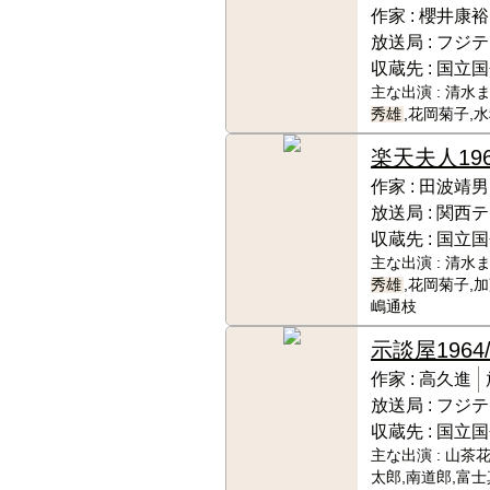
作家 :
櫻井康裕
放送局 :
フジテ
収蔵先 :
国立国
主な出演 :
清水ま
秀雄
,花岡菊子,
楽天夫人
19
作家 :
田波靖男
放送局 :
関西テ
収蔵先 :
国立国
主な出演 :
清水ま
秀雄
,花岡菊子,
嶋通枝
示談屋
1964/
作家 :
高久進
放送局 :
フジテ
収蔵先 :
国立国
主な出演 :
山茶花
太郎,南道郎,富士