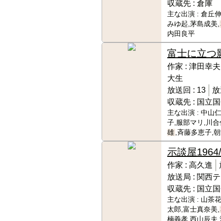
収蔵先 :
倉庫
主な出演 :
倉丘伸
みゆ起,茅島成美,
内田良平
富士に立つ
作家 :
津田幸夫
大生
放送回 :
13
放
収蔵先 :
国立国
主な出演 :
中山仁
子,服部マリ,川合
雄
,斉藤多恵子,
示談屋
1964
作家 :
高久進
放送局 :
関西テ
収蔵先 :
国立国
主な出演 :
山茶花
太郎,富士真奈美,
楠義孝,西山辰夫