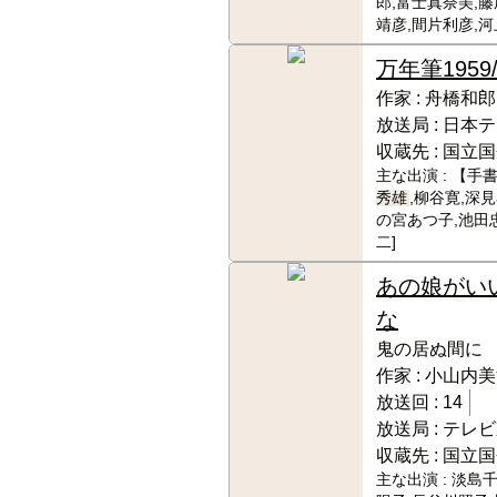
郎,富士真奈美,藤
靖彦,間片利彦,河
万年筆
1959
作家 :
舟橋和郎
放送局 :
日本テ
収蔵先 :
国立国
主な出演 :
【手書
秀雄
,柳谷寛,深
の宮あつ子,池田忠
二]
あの娘がい
な
鬼の居ぬ間に
作家 :
小山内美
放送回 :
14
放送局 :
テレビ
収蔵先 :
国立国
主な出演 :
淡島千