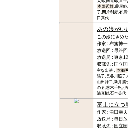
太郎,南道郎,富士
本郷秀雄
,藤尾純
子,間片利彦,有馬
口真代
あの娘がい
この娘にきめ
作家 :
布施博一
放送回 :
最終回
放送局 :
東京1
収蔵先 :
国立国
主な出演 :
本郷
陽子,長谷川照子,
山田禅二,新井麗
のる,悠木千帆,伊
浦直樹,石本英代
富士に立つ
作家 :
津田幸夫
放送局 :
毎日放
収蔵先 :
国立国