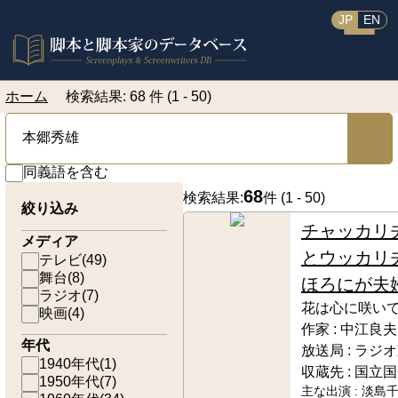
JP
EN
ホーム
検索結果: 68 件 (1 - 50)
同義語を含む
68
検索結果:
件 (
1 - 50
)
絞り込み
チャッカリ
メディア
とウッカリ
テレビ
(
49
)
舞台
(
8
)
ほろにが夫
ラジオ
(
7
)
花は心に咲い
映画
(
4
)
作家 :
中江良夫
年代
放送局 :
ラジオ
1940年代
(
1
)
収蔵先 :
国立国
1950年代
(
7
)
主な出演 :
淡島千