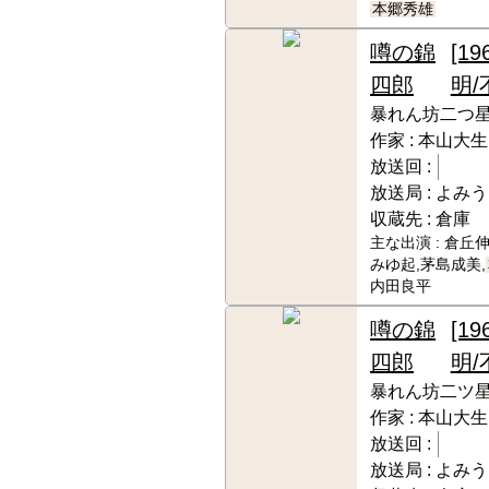
本郷秀雄
噂の錦
[19
四郎
明/
暴れん坊二つ
作家 :
本山大生
放送回 :
放送局 :
よみう
収蔵先 :
倉庫
主な出演 :
倉丘伸
みゆ起,茅島成美,
内田良平
噂の錦
[19
四郎
明/
暴れん坊二ツ星
作家 :
本山大生
放送回 :
放送局 :
よみう