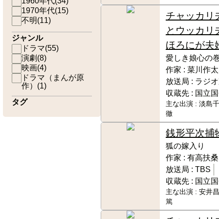
1960年代
(
34
)
1970年代
(
15
)
チャッカリ
不明
(
11
)
とウッカリ
ジャンル
ほろにが夫
ドラマ
(
55
)
演劇
(
8
)
愛しき娘心の
映画
(
4
)
作家 :
菜川作太
ドラマ（まんが原
放送局 :
ラジオ
作）
(
1
)
収蔵先 :
国立国
タグ
主な出演 :
淡島千
徹
銭形平次捕
狐の嫁入り
作家 :
有高扶桑
放送局 :
TBS
収蔵先 :
国立国
主な出演 :
安井昌
篤