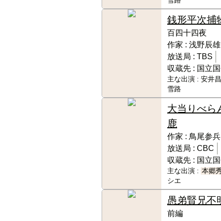
雪路
銭形平次捕
百四十四夜
作家 :
浅野辰雄
放送局 :
TBS
収蔵先 :
国立国
主な出演 :
安井昌
雪路
大当りべら
鹿
作家 :
鳥尾参兵
放送局 :
CBC
収蔵先 :
国立国
主な出演 :
本郷
シエ
愚弟賢兄
不
前編