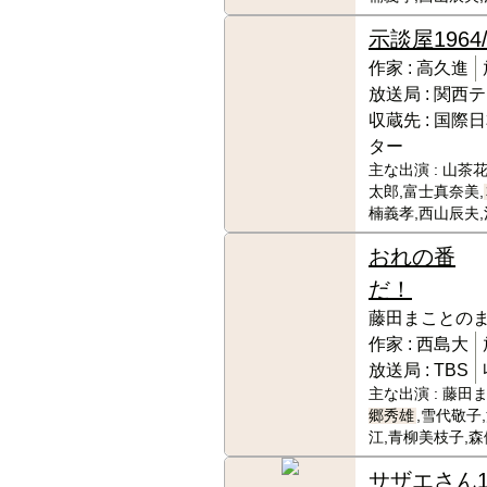
示談屋
1964
作家 :
高久進
放送局 :
関西テ
収蔵先 :
国際日
ター
主な出演 :
山茶花
太郎,富士真奈美,
楠義孝,西山辰夫
おれの番
だ！
藤田まことの
作家 :
西島大
放送局 :
TBS
主な出演 :
藤田ま
郷秀雄
,雪代敬子
江,青柳美枝子,
サザエさん