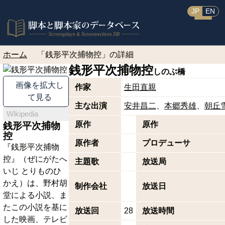
JP
EN
ホーム
「銭形平次捕物控」の詳細
銭形平次捕物控
しのぶ橋
画像を拡大し
作家
生田直親
て見る
主な出演
安井昌二
本郷秀雄
朝丘
Wikipedia
原作
原作
銭形平次捕物
控
原作者
プロデューサ
『銭形平次捕物
控』（ぜにがたへ
主題歌
放送局
いじ とりものひ
かえ）は、野村胡
制作会社
放送日
堂による小説、ま
たこの小説を基に
放送回
28
放送時間
した映画、テレビ