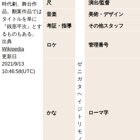
尺
演出/監督
時代劇、舞台作
品。翻案作品では
音楽
美術・デザイン
タイトルを単に
考証・指導
その他スタッフ
『銭形平次』とす
るものもある。
出典
ロケ
管理番号
Wikipedia
更新日
2021/9/13
ゼ
10:46:58(UTC)
ニ
ガ
タ
ヘ
イ
ジ
かな
ローマ字
ト
リ
モ
ノ