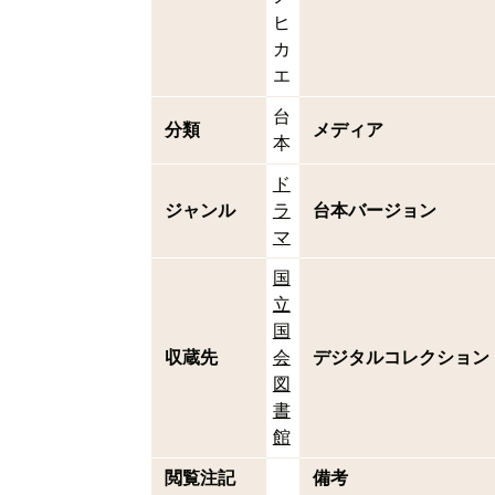
ヒ
カ
エ
台
分類
メディア
本
ド
ジャンル
ラ
台本バージョン
マ
国
立
国
収蔵先
会
デジタルコレクション
図
書
館
閲覧注記
備考