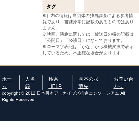
タグ
※[ ]内の情報は当団体の独自調査による参考情
報であり、書誌原本に記載のあるものではあり
ません。
※映画、演劇に関しては、放送日の欄の記載は
「公開日」「公演日」になっております。
※ローマ字表記は「かな」から機械変換で表示
しているため、不正確な場合があります。
ホー
人名
検索
脚本の収
お問い合
ム
録
HELP
蔵先
わせ
copyright © 2012 日本脚本アーカイブズ推進コンソーシアム All
Rights Reserved.