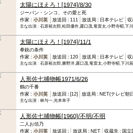
太陽にほえろ！
[1974]/8/30
ジーパン・シンコ、その愛と死
作家 :
小川英
放送回 :
111
放送局 :
日本テレビ
収
主な出演 :
石原裕次郎,松田優作,露口茂,竜雷太,小野寺昭,下
太陽にほえろ！
[1974]/11/1
拳銃の条件
作家 :
小川英
放送回 :
120
放送局 :
日本テレビ
収
主な出演 :
石原裕次郎,勝野洋,露口茂,竜雷太,小野寺昭,下川
人形佐七捕物帳
1971/6/26
鶴の千番
作家 :
小川英
放送回 :
[12]
放送局 :
NET(テレビ朝日
主な出演 :
林与一,光本幸子
人形佐七捕物帳
[1960]/不明/不明
二人お信乃
作家 :
小川英
放送回 :
放送局 :
NET
収蔵先 :
国立