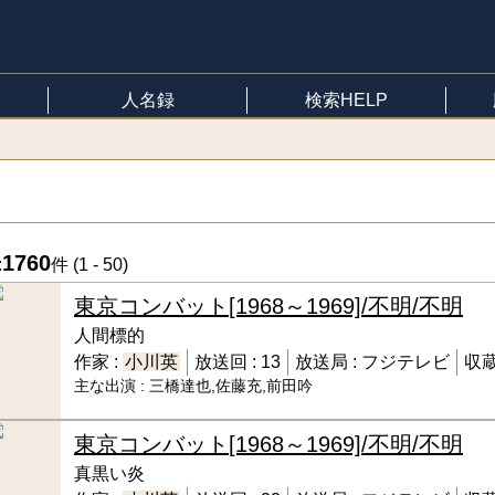
人名録
検索HELP
1760
:
件 (
1 - 50
)
東京コンバット
[1968～1969]/不明/不明
人間標的
作家 :
小川英
放送回 :
13
放送局 :
フジテレビ
収蔵
主な出演 :
三橋達也,佐藤充,前田吟
東京コンバット
[1968～1969]/不明/不明
真黒い炎