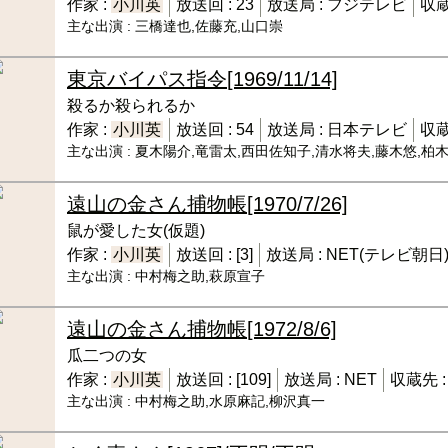
作家 :
小川英
放送回 :
23
放送局 :
フジテレビ
収蔵
主な出演 :
三橋達也,佐藤充,山口崇
東京バイパス指令
[1969/11/14]
殺るか殺られるか
作家 :
小川英
放送回 :
54
放送局 :
日本テレビ
収蔵
主な出演 :
夏木陽介,竜雷太,西田佐知子,清水将夫,藤木悠,柏
遠山の金さん捕物帳
[1970/7/26]
鼠が愛した女(仮題)
作家 :
小川英
放送回 :
[3]
放送局 :
NET(テレビ朝日
主な出演 :
中村梅之助,萩原宣子
遠山の金さん捕物帳
[1972/8/6]
瓜二つの女
作家 :
小川英
放送回 :
[109]
放送局 :
NET
収蔵先 
主な出演 :
中村梅之助,水原麻記,柳沢真一