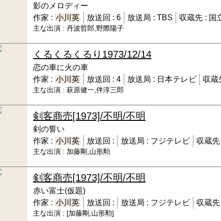
影のメロディー
作家 :
小川英
放送回 :
6
放送局 :
TBS
収蔵先 :
国
主な出演 :
丹波哲郎,野際陽子
くるくるくるり
1973/12/14
恋の車に火の車
作家 :
小川英
放送回 :
4
放送局 :
日本テレビ
収蔵先
主な出演 :
萩原健一,伴淳三郎
剣客商売
[1973]/不明/不明
剣の誓い
作家 :
小川英
放送回 :
放送局 :
フジテレビ
収蔵先 
主な出演 :
加藤剛,山形勲
剣客商売
[1973]/不明/不明
赤い富士(仮題)
作家 :
小川英
放送回 :
放送局 :
フジテレビ
収蔵先 
主な出演 :
[加藤剛,山形勲]