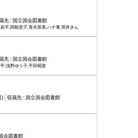
蔵先 :
国立国会図書館
川辰平,関根恵子,青木英美,ハナ肇,菅井きん
蔵先 :
国立国会図書館
辰平,浅野ゆう子,平田昭彦
)
収蔵先 :
国立国会図書館
国会図書館