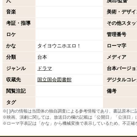
尺
演出/監督
音楽
美術・デザイ
考証・指導
その他スタッ
ロケ
管理番号
かな
タイヨウニホエロ！
ローマ字
分類
台本
メディア
ジャンル
ドラマ
台本バージョ
収蔵先
国立国会図書館
デジタルコレ
閲覧注記
備考
タグ
※[ ]内の情報は当団体の独自調査による参考情報であり、書誌原本
※映画、演劇に関しては、放送日の欄の記載は「公開日」「公演日」
※ローマ字表記は「かな」から機械変換で表示しているため、不正確