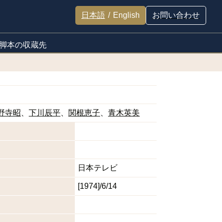
日本語
/
English
お問い合わせ
脚本の収蔵先
野寺昭
下川辰平
関根恵子
青木英美
日本テレビ
[1974]/6/14