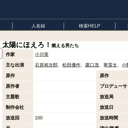
人名録
検索HELP
太陽にほえろ！
燃える男たち
作家
小川英
主な出演
石原裕次郎
松田優作
露口茂
竜雷太
小
原作
原作
原作者
プロデューサ
主題歌
放送局
制作会社
放送日
放送回
100
放送時間