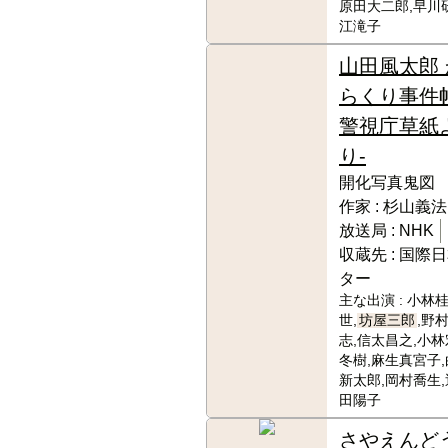
原田大二郎,早川
江滝子
山田風太郎 
らくり事件帖
警視庁草紙
り-
開化写真鬼図
作家 :
杉山義法
放送局 :
NHK
収蔵先 :
国際日
ター
主な出演 :
小林桂
世,
坊屋三郎
,野
志,信太昌之,小林
冬樹,麻生真宮子,
新太郎,岡村喬生,
田陽子
さやえんど