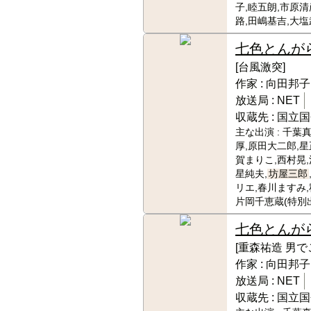
子,睦五朗,市原清
路,田嶋基吉,大塩
七色とんが
[台風激突]
作家 :
向田邦子
放送局 :
NET
収蔵先 :
国立国
主な出演 :
千葉真
厚,原田大二郎,星
賀まりこ,西村晃,
星純夫,
坊屋三郎
リエ,春川ますみ,
片岡千恵蔵(特別
七色とんが
[重森祐造 男で
作家 :
向田邦子
放送局 :
NET
収蔵先 :
国立国