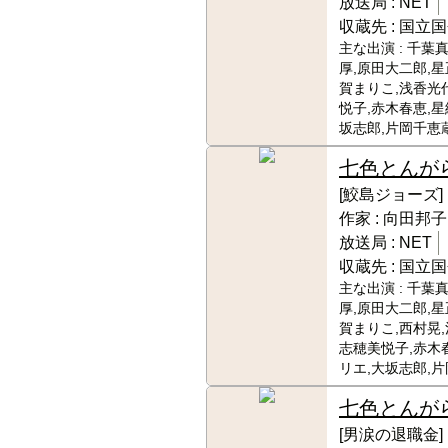
放送局 :
NET
収蔵先 :
国立国
主な出演 :
千葉真
厚,原田大二郎,星
賀まりこ,浅香光代
悦子,赤木春恵,星
坂志郎,片岡千恵
七色とんが
[鮫島ジョーズ]
作家 :
向田邦子
放送局 :
NET
収蔵先 :
国立国
主な出演 :
千葉真
厚,原田大二郎,星
賀まりこ,西村晃,
志穂美悦子,赤木
リエ,大坂志郎,片
七色とんが
[男涙の退職金]