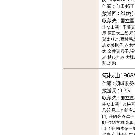
作家 :
向田邦子
放送回 :
21(終)
収蔵先 :
国立国
主な出演 :
千葉真
厚,原田大二郎,星
賀まりこ,西村晃,
志穂美悦子,赤木
之,金井真喜子,
み,秋ひとみ,大坂
別出演)
箱根山
1963
作家 :
須崎勝弥
放送局 :
TBS
収蔵先 :
国立国
主な出演 :
久松喜
呂誉,尾上九朗右
門],丹阿弥谷津子
郎,渡辺文雄,水原
日出子,梅木信三郎
琢也,市川子伝次,