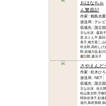
おはなちゃ
ん繁昌記
作家 :
鶴島光重
放送局 :
テレビ
収蔵先 :
国立国
主な出演 :
森昌子
恵,左とん平,蟇目
美子,南方英二,山
吹太郎,高松しげ
郎,岩城力也,鮎川
屋三郎
,森光子
さやえんど
作家 :
松木ひろ
放送局 :
NET
収蔵先 :
国立国
主な出演 :
佐久間
松山英太郎,宇都
阿弥谷津子,杉浦
道代,島村美樹,加