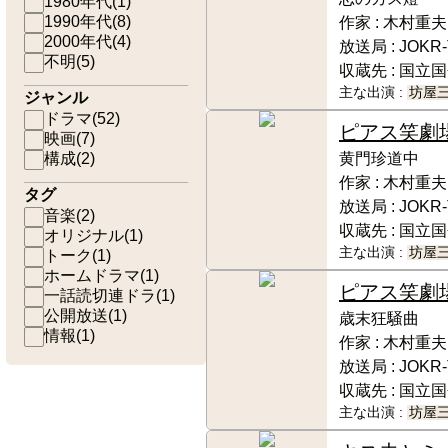
1980年代
(
1
)
1990年代
(
8
)
作家 :
木村重夫
2000年代
(
4
)
放送局 :
JOKR
不明
(
5
)
収蔵先 :
国立国
主な出演 :
坊屋
ジャンル
ドラマ
(
52
)
ピアス笑劇
映画
(
7
)
構成
(
2
)
黄門珍道中
作家 :
木村重夫
タグ
放送局 :
JOKR
音楽
(
2
)
収蔵先 :
国立国
オリジナル
(
1
)
主な出演 :
坊屋
トーク
(
1
)
ホームドラマ
(
1
)
ピアス笑劇
一話読切連ドラ
(
1
)
公開放送
(
1
)
歳末狂騒曲
情報
(
1
)
作家 :
木村重夫
放送局 :
JOKR
収蔵先 :
国立国
主な出演 :
坊屋