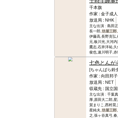
十時半睡事
千本旗
作家 :
金子成人
放送局 :
NHK
主な出演 :
島田正
長一郎,
坊屋三郎
伊藤高,長野克弘,
元,板川光,大河内
鷹志,石井洋祐,久
俊也,速川明子,赤
七色とんが
[ちゃんばら鈴虫
作家 :
向田邦子
放送局 :
NET
収蔵先 :
国立国
主な出演 :
千葉真
厚,原田大二郎,星
賀まりこ,西村晃,
星純夫,
坊屋三郎
之,張ヶ谷真弓,春