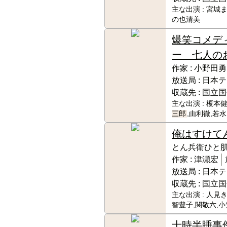
主な出演 :
宮城ま
の也清美
爆笑コメデ
ー 七人の
作家 :
小野田勇
放送局 :
日本テ
収蔵先 :
国立国
主な出演 :
榎本健
三郎
,由利徹,若
俺はすけて
とん兵衛ひと
作家 :
津瀬宏
放送局 :
日本テ
収蔵先 :
国立国
主な出演 :
人見き
智豊子,関敬六,
十時半睡事