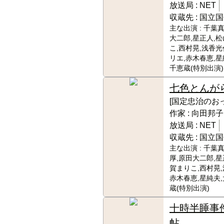
放送局 :
NET
収蔵先 :
国立国
主な出演 :
千葉真
大二郎,星正人,
こ,西村晃,浅香光
リエ,赤木春恵,星
千恵蔵(特別出演)
七色とんが
[国定忠治のお
作家 :
向田邦子
放送局 :
NET
収蔵先 :
国立国
主な出演 :
千葉真
厚,原田大二郎,星
賀まりこ,西村晃,
赤木春恵,星純夫
蔵(特別出演)
十時半睡事
帖