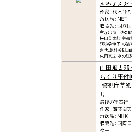
さやえんど
作家 :
松木ひろ
放送局 :
NET
収蔵先 :
国立国
主な出演 :
佐久間
松山英太郎,宇都
阿弥谷津子,杉浦
道代,島村美樹,加
東田真之,水の江
山田風太郎 
らくり事件
-警視庁草紙
り-
最後の牢奉行
作家 :
斎藤樹実
放送局 :
NHK
収蔵先 :
国際日
ター