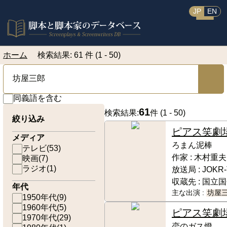
JP
EN
ホーム
検索結果: 61 件 (1 - 50)
同義語を含む
61
検索結果:
件 (
1 - 50
)
絞り込み
ピアス笑劇
メディア
ろまん泥棒
テレビ
(
53
)
作家 :
木村重夫
映画
(
7
)
ラジオ
(
1
)
放送局 :
JOKR
収蔵先 :
国立国
年代
主な出演 :
坊屋
1950年代
(
9
)
1960年代
(
5
)
ピアス笑劇
1970年代
(
29
)
恋のガス燈