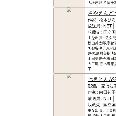
大坂志郎,片岡千
さやえんど
作家 :
松木ひろ
放送局 :
NET
収蔵先 :
国立国
主な出演 :
佐久間
松山英太郎,宇都
阿弥谷津子,杉浦
道代,島村美樹,加
山田美也子,東田
大二郎,赤木春恵
子
七色とんが
[鮫島一家は波高
作家 :
向田邦子
放送局 :
NET
収蔵先 :
国立国
主な出演 :
千葉真
厚,原田大二郎,星