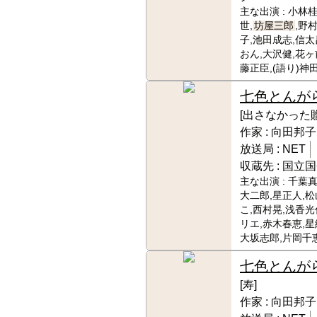
主な出演 :
小林桂
世,
坊屋三郎
,野
子,池田成志,信太
おん,大沢健,花ヶ
藤正臣,(語り)神
七色とんが
[出さなかった贈
作家 :
向田邦子
放送局 :
NET
収蔵先 :
国立国
主な出演 :
千葉真
大二郎,星正人,
こ,西村晃,浅香光
リエ,赤木春恵,星
大坂志郎,片岡千
七色とんが
[寿]
作家 :
向田邦子