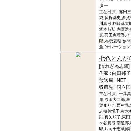
ター
主な出演 :
篠田三
純,多賀基史,多賀
川真弓,駒崎涼太郎
塚本恭弘,内野浩
真,羽田恵理香,イ
郎
,布勢夏穂,狭
薫,(ナレーション
七色とんが
[濡れぎぬ志願]
作家 :
向田邦子
放送局 :
NET
収蔵先 :
国立国
主な出演 :
千葉真
厚,原田大二郎,星
賀まりこ,西村晃,
志穂美悦子,赤木
則,真矢順子,東田
ヶ谷真弓,南道郎
郎,片岡千恵蔵(特