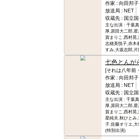
作家 :
向田邦子
放送局 :
NET
収蔵先 :
国立国
主な出演 :
千葉真
厚,原田大二郎,星
賀まりこ,西村晃,
志穂美悦子,赤木
すみ,大坂志郎,片
七色とんが
[それは八年前
作家 :
向田邦子
放送局 :
NET
収蔵先 :
国立国
主な出演 :
千葉真
厚,原田大二郎,星
賀まりこ,西村晃,
星純夫,秋ひとみ,
子,佐藤オリエ,
(特別出演)