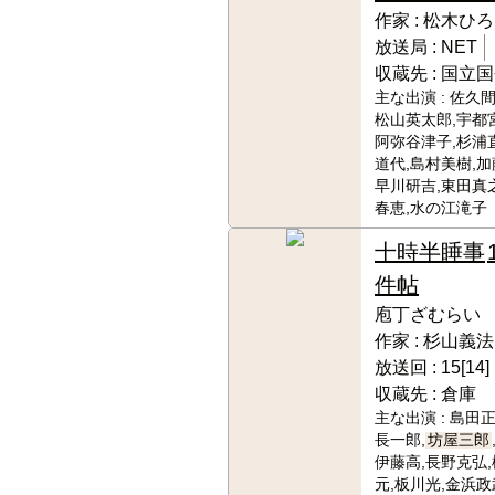
作家 :
松木ひろ
放送局 :
NET
収蔵先 :
国立国
主な出演 :
佐久間
松山英太郎,宇都
阿弥谷津子,杉浦
道代,島村美樹,加
早川研吉,東田真
春恵,水の江滝子
十時半睡事
件帖
庖丁ざむらい
作家 :
杉山義法
放送回 :
15[14]
収蔵先 :
倉庫
主な出演 :
島田正
長一郎,
坊屋三郎
伊藤高,長野克弘,
元,板川光,金浜政