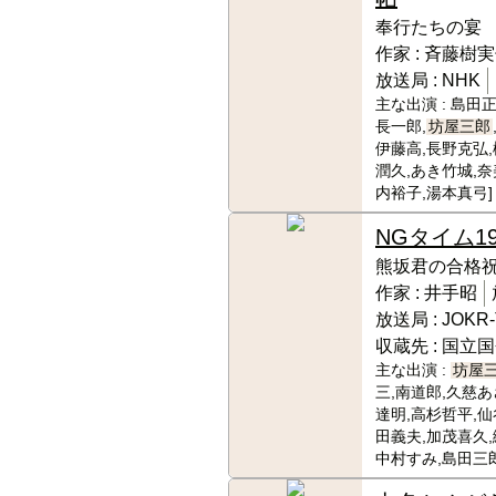
奉行たちの宴
作家 :
斉藤樹実
放送局 :
NHK
主な出演 :
島田正
長一郎,
坊屋三郎
伊藤高,長野克弘,
潤久,あき竹城,奈
内裕子,湯本真弓]
NGタイム
1
熊坂君の合格
作家 :
井手昭
放送局 :
JOKR
収蔵先 :
国立国
主な出演 :
坊屋
三,南道郎,久慈あ
達明,高杉哲平,仙
田義夫,加茂喜久,
中村すみ,島田三