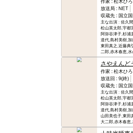
作家 :
松木ひろ
放送局 :
NET
収蔵先 :
国立国
主な出演 :
佐久間
松山英太郎,宇都
阿弥谷津子,杉浦
道代,島村美樹,加
東田真之,近藤典
二郎,赤木春恵,
さやえんど
作家 :
松木ひろ
放送回 :
9(終)
収蔵先 :
国立国
主な出演 :
佐久間
松山英太郎,宇都
阿弥谷津子,杉浦
道代,島村美樹,加
山田美也子,東田
大二郎,赤木春恵