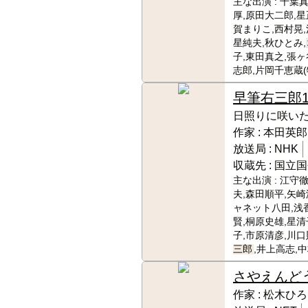
主な出演 :
千葉真
厚,原田大二郎,星
賀まりこ,西村晃,
星純夫,秋ひとみ,
子,東田真之,張ヶ
志郎,片岡千恵蔵(
早筆右三郎
日照りに咲い
作家 :
本田英郎
放送局 :
NHK
収蔵先 :
国立国
主な出演 :
江守徹
夫,森田順平,矢崎
ャネット八田,浅
賢,桐原史雄,星清
子,市原清彦,川口
三郎
,井上高志,
さやえんど
作家 :
松木ひろ