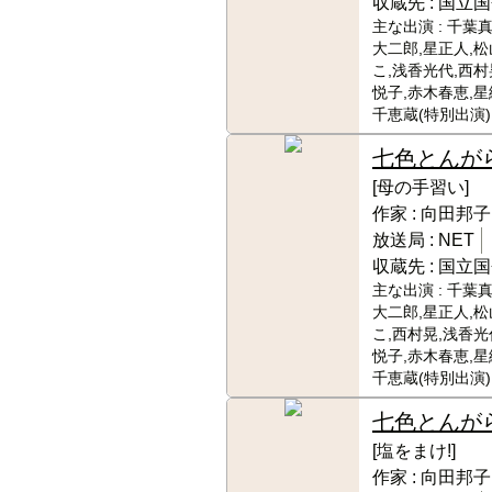
収蔵先 :
国立国
主な出演 :
千葉真
大二郎,星正人,
こ,浅香光代,西村
悦子,赤木春恵,星
千恵蔵(特別出演)
七色とんが
[母の手習い]
作家 :
向田邦子
放送局 :
NET
収蔵先 :
国立国
主な出演 :
千葉真
大二郎,星正人,
こ,西村晃,浅香光
悦子,赤木春恵,星
千恵蔵(特別出演)
七色とんが
[塩をまけ!]
作家 :
向田邦子