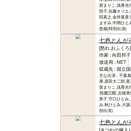
賀まりこ,浅香光代
悦子,佐藤オリエ,
田真之,金井真喜
ますみ,中間ひと
恵蔵(特別出演)
七色とんが
[怒れ おふくろ]
作家 :
向田邦子
放送局 :
NET
収蔵先 :
国立国
主な出演 :
千葉真
厚,原田大二郎,星
賀まりこ,浅香光代
坊屋三郎
,志穂美
美子,守口ひとみ
み,秋ひとみ,大坂
別出演)
七色とんが
[きつねの嫁入り