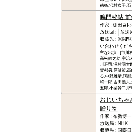
徳衛,沢村貞子,
鳴門秘帖 前
作家 :
棚田吾郎
放送回 :
放送局
収蔵先 :
※閲覧
い合わせくだ
主な出演 :
[市川
高松錦之助,宇治
川荘司,澤村國太郎
賀邦男,原健策,
る,中野雅晴,阿部
崎一郎,吉田義夫,
五郎,小柴幹二,堺
おじいちゃ
贈り物
作家 :
布勢博一
放送局 :
NHK
収蔵先 :
国際日