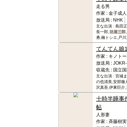
走る男
作家 :
金子成人
放送局 :
NHK
主な出演 :
島田正
長一郎,
坊屋三郎
勇,楠トシエ,戸川
てんてん娘
作家 :
キノトー
放送局 :
JOKR
収蔵先 :
国立国
主な出演 :
宮城ま
の也清美,安部徹,
沢真吾,伊東巨介
十時半睡事
帖
人形妻
作家 :
斉藤樹実