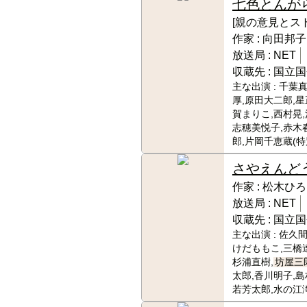
七色とんが
[親の意見とス
作家 :
向田邦子
放送局 :
NET
収蔵先 :
国立国
主な出演 :
千葉真
厚,原田大二郎,星
賀まりこ,西村晃,
志穂美悦子,赤木
郎,片岡千恵蔵(特
さやえんど
作家 :
松木ひろ
放送局 :
NET
収蔵先 :
国立国
主な出演 :
佐久間
けだももこ,三橋
杉浦直樹,
坊屋三
太郎,香川明子,島
若芳太郎,水の江