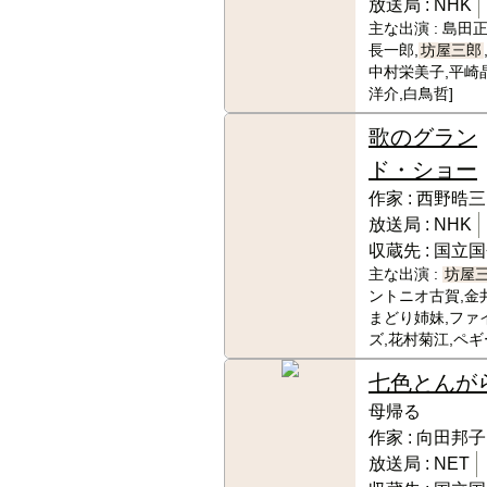
放送局 :
NHK
主な出演 :
島田正
長一郎,
坊屋三郎
中村栄美子,平崎晶
洋介,白鳥哲]
歌のグラン
ド・ショー
作家 :
西野晧三
放送局 :
NHK
収蔵先 :
国立国
主な出演 :
坊屋
ントニオ古賀,金
まどり姉妹,ファ
ズ,花村菊江,ペ
七色とんが
母帰る
作家 :
向田邦子
放送局 :
NET