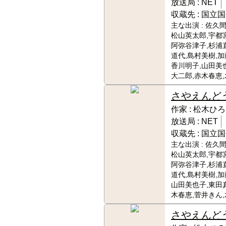
放送局 :
NET
収蔵先 :
国立国
主な出演 :
佐久間
松山英太郎,宇都
阿弥谷津子,杉浦
道代,島村美樹,加
香川明子,山田美
大二郎,赤木春恵
さやえんど
作家 :
松木ひろ
放送局 :
NET
収蔵先 :
国立国
主な出演 :
佐久間
松山英太郎,宇都
阿弥谷津子,杉浦
道代,島村美樹,加
山田美也子,東田
木春恵,菅井きん
さやえんど