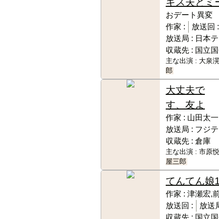
キス夫とミ
おデート異変
作家 :
放送回 
放送局 :
日本テ
収蔵先 :
国立国
主な出演 :
大泉滉
郎
大丈夫で
す、友よ
作家 :
山田太一
放送局 :
フジテ
収蔵先 :
倉庫
主な出演 :
市原悦
屋三郎
てんてん娘
作家 :
津瀬宏,
放送回 :
放送局
収蔵先 :
国立国