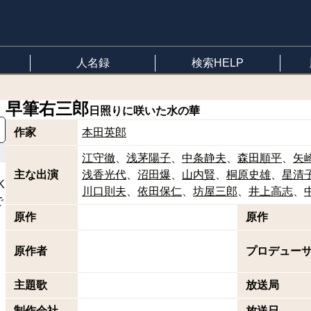
人名録
検索HELP
早筆右三郎
日照りに咲いた水の華
作家
本田英郎
江守徹
浅茅陽子
中条静夫
森田順平
矢
主な出演
浅香光代
沼田爆
山内賢
桐原史雄
星清
K
川口則夫
依田保仁
坊屋三郎
井上高志
で
原作
原作
原作者
プロデュー
主題歌
放送局
制作会社
放送日