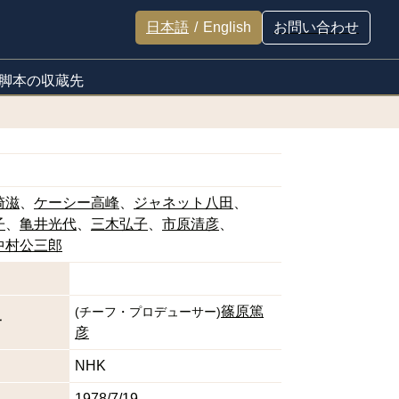
日本語
/
English
お問い合わせ
脚本の収蔵先
崎滋
ケーシー高峰
ジャネット八田
子
亀井光代
三木弘子
市原清彦
中村公三郎
篠原篤
(
チーフ・プロデューサー
)
サ
彦
NHK
1978/7/19