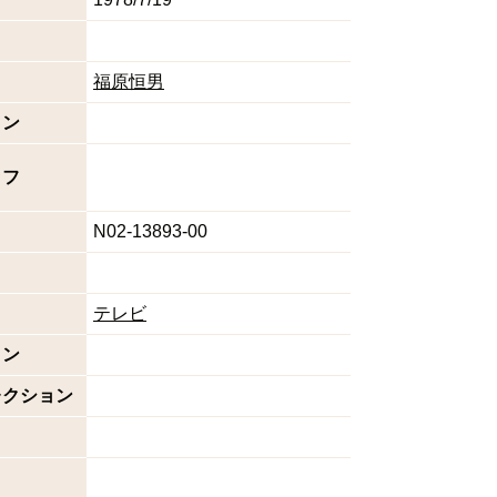
福原恒男
イン
ッフ
N02-13893-00
テレビ
ョン
レクション