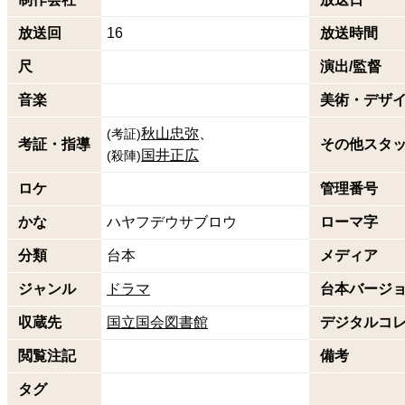
放送回
16
放送時間
尺
演出/監督
音楽
美術・デザ
秋山忠弥
(
考証
)
考証・指導
その他スタ
国井正広
(
殺陣
)
ロケ
管理番号
かな
ハヤフデウサブロウ
ローマ字
分類
台本
メディア
ジャンル
ドラマ
台本バージ
収蔵先
国立国会図書館
デジタルコ
閲覧注記
備考
タグ