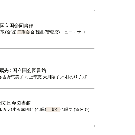
国立国会図書館
,(合唱)
二期会
合唱団,(管弦楽)ニュー・サロ
蔵先 :
国立国会図書館
)/吉野恵美子,村上幸恵,大川陽子,木村のり子,柳
国立国会図書館
ルガン)小沢幸四郎,(合唱)
二期会
合唱団,(管弦楽)