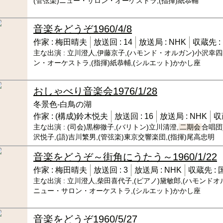
(管弦楽)ニュー・サロン・オーケストラ,(指揮)紙恭輔
音楽をどうぞ
1960/4/8
作家 :
梅田晴夫
放送回 :
14
放送局 :
NHK
収蔵先 :
主な出演 :
立川澄人,伊藤京子,(ハモンド・オルガン)小沢幸四郎
ン・オーケストラ,(指揮)紙恭輔,(シルエット)かかし座
おしゃべり音楽会
1976/1/28
冬景色-白鳥の湖
作家 :
(構成)鈴木悦夫
放送回 :
16
放送局 :
NHK
収
主な出演 :
(司会)黒柳徹子,(バリトン)立川清澄,
二期会
合唱団
沢悦子,(語)吉川繁男,(管弦楽)東京交響楽団,(指揮)尾高忠明
音楽をどうぞ～街角にうたう～
1960/1/22
作家 :
梅田晴夫
放送回 :
3
放送局 :
NHK
収蔵先 :
主な出演 :
立川澄人,柴田喜代子,(ピアノ)黛敏郎,(ハモンドオ
ニュー・サロン・オーケストラ,(シルエット)かかし座
音楽をどうぞ
1960/5/27