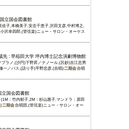
国立国会図書館
美佐子,本橋美子,安念千恵子,沢田文彦,中村博之,
ン)小沢幸四郎,(管弦楽)ニュー・サロン・オーケス
蔵先 :
早稲田大学 坪内博士記念演劇博物館
プラノ,(沙円)下野昇／テノール,(呂妙)吉江忠男
一／バス,(語り手)平野忠彦,(合唱)
二期会
合唱
国立国会図書館
(1M：竹内郁子,2M：杉山惠子,マンドラ：原田
)
二期会
合唱団,(管弦楽)ニュー・サロン・オー