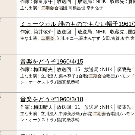
作家 :
保富康午
放送回 :
放送局 :
NHK
収蔵先 :
倉
主な出演 :
二期会
合唱団,高橋昌也,幸田弘子
ミュージカル 誰のものでもない帽子
1961/
作家 :
筒井敬介
放送回 :
放送局 :
NHK
収蔵先 :
国
主な出演 :
二期会
,立川,ボニー,高木みすず,安田,古賀,友竹,宮
音楽をどうぞ
1960/4/15
作家 :
梅田晴夫
放送回 :
15
放送局 :
NHK
収蔵先 :
主な出演 :
立川澄人,栗本尊子,(合唱)
二期会
合唱団,(ハモン
ン・オーケストラ,(指揮)紙恭輔
音楽をどうぞ
1960/3/18
作家 :
梅田晴夫
放送回 :
11
放送局 :
NHK
収蔵先 :
主な出演 :
立川澄人,中原美紗緒,(合唱)
二期会
合唱団,(ハモ
ン・オーケストラ,(指揮)紙恭輔