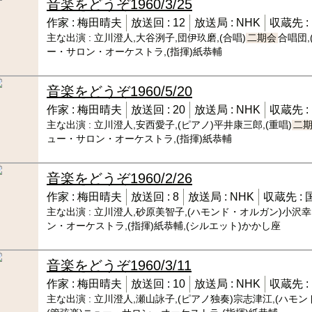
音楽をどうぞ
1960/3/25
作家 :
梅田晴夫
放送回 :
12
放送局 :
NHK
収蔵先 :
主な出演 :
立川澄人,大谷洌子,団伊玖磨,(合唱)
二期会
合唱団,
ー・サロン・オーケストラ,(指揮)紙恭輔
音楽をどうぞ
1960/5/20
作家 :
梅田晴夫
放送回 :
20
放送局 :
NHK
収蔵先 :
主な出演 :
立川澄人,安西愛子,(ピアノ)平井康三郎,(重唱)
二
ュー・サロン・オーケストラ,(指揮)紙恭輔
音楽をどうぞ
1960/2/26
作家 :
梅田晴夫
放送回 :
8
放送局 :
NHK
収蔵先 :
主な出演 :
立川澄人,砂原美智子,(ハモンド・オルガン)小沢幸四
ン・オーケストラ,(指揮)紙恭輔,(シルエット)かかし座
音楽をどうぞ
1960/3/11
作家 :
梅田晴夫
放送回 :
10
放送局 :
NHK
収蔵先 :
主な出演 :
立川澄人,瀬山詠子,(ピアノ独奏)宗志津江,(ハモン