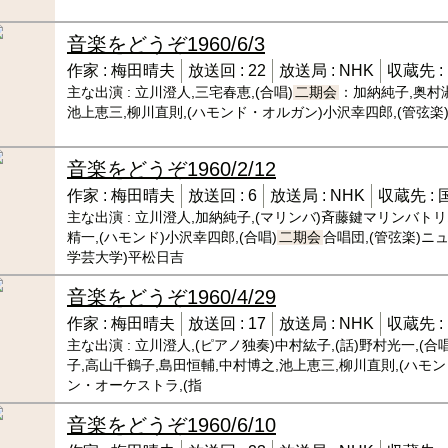
音楽をどうぞ
1960/6/3
作家 :
梅田晴夫
放送回 :
22
放送局 :
NHK
収蔵先 :
主な出演 :
立川澄人,三宅春恵,(合唱)
二期会
：加納純子,奥村
池上恵三,柳川直則,(ハモンド・オルガン)小沢幸四郎,(管弦楽
音楽をどうぞ
1960/2/12
作家 :
梅田晴夫
放送回 :
6
放送局 :
NHK
収蔵先 :
主な出演 :
立川澄人,加納純子,(マリンバ)斉藤鍵マリンバトリ
精一,(ハモンド)小沢幸四郎,(合唱)
二期会
合唱団,(管弦楽)ニ
学芸大学)平松日吉
音楽をどうぞ
1960/4/29
作家 :
梅田晴夫
放送回 :
17
放送局 :
NHK
収蔵先 :
主な出演 :
立川澄人,(ピアノ独奏)中村紘子,(話)野村光一,(合唱
子,高山千鶴子,島田恒輔,中村博之,池上恵三,柳川直則,(ハモ
ン・オーケストラ,(指
音楽をどうぞ
1960/6/10