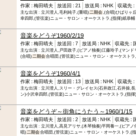
作家 :
梅田晴夫
放送回 :
21
放送局 :
NHK
収蔵先 :
主な出演 :
立川澄人,毛利純子,(重唱)
二期会
,(合唱)ひばり
幸四郎,(管弦楽)ニュー・サロン・オーケストラ,(指揮)紙恭輔
音楽をどうぞ
1960/2/19
作家 :
梅田晴夫
放送回 :
7
放送局 :
NHK
収蔵先 :
主な出演 :
立川澄人,戸田政子,(ピアノ独奏)江藤玲子,(マンド
(合唱)
二期会
合唱団,(管弦楽)ニュー・サロン・オーケストラ,
音楽をどうぞ
1960/4/1
作家 :
梅田晴夫
放送回 :
13
放送局 :
NHK
収蔵先 :
主な出演 :
立川澄人,スリー・グレイセス(石井政江,石井操,長尾
ン)小沢幸四郎,(管弦楽)ニュー・サロン・オーケストラ,(指揮
音楽をどうぞ～街角にうたう～
1960/1/15
作家 :
梅田晴夫
放送回 :
2
放送局 :
NHK
収蔵先 :
主な出演 :
立川澄人,高見アリサ,(木琴独奏)平岡養一,(ピアノ
唱)
二期会
合唱団,(管弦楽)ニュー・サロン・オーケストラ,(指