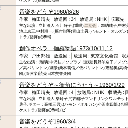
ケストラ,(指揮)紙恭輔
音楽をどうぞ
1960/8/26
作家 :
梅田晴夫
放送回 :
34
放送局 :
NHK
収蔵先 :
主な出演 :
立川澄人,石川好子,(重唱)
二期会
：加納純子,中村
池上恵三,中村順一,(振付指導)青山圭男,(ハモンド・オルガ
トラ,(指揮)紙恭輔
創作オペラ 伽羅物語
1973/10/11,12
作家 :
戸田邦雄
放送回 :
放送局 :
東京文化会館
収
主な出演 :
(瑠璃)中沢桂／ソプラノ,(空穂)長野羊奈子／メゾソ
／高バリントン,(幽景)栗林義信／低バリントン,(遡秘奥)高橋修
団,(管弦楽)読売日本交響楽団
音楽をどうぞ～街角にうたう～
1960/1/29
作家 :
梅田晴夫
放送回 :
4
放送局 :
NHK
収蔵先 :
主な出演 :
立川澄人,柴玲子,竹内郁子マンドリンクワルテット
典子,ギター：高橋三男),(ハモンドオルガン)小沢幸四郎,(合唱
ケストラ,(指揮)紙恭輔,(ピ
音楽をどうぞ
1960/3/4