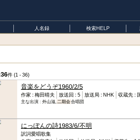
人名録
検索HELP
36
:
件 (
1 - 36
)
音楽をどうぞ
1960/2/5
作家 :
梅田晴夫
放送回 :
5
放送局 :
NHK
収蔵先 :
主な出演 :
外山滋,
二期会
合唱団
にっぽんの詩
1983/6/不明
訳詞愛唱歌集