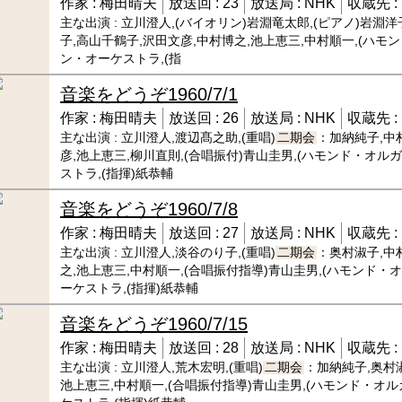
作家 :
梅田晴夫
放送回 :
23
放送局 :
NHK
収蔵先 :
主な出演 :
立川澄人,(バイオリン)岩淵竜太郎,(ピアノ)岩淵洋子
子,高山千鶴子,沢田文彦,中村博之,池上恵三,中村順一,(ハモ
ン・オーケストラ,(指
音楽をどうぞ
1960/7/1
作家 :
梅田晴夫
放送回 :
26
放送局 :
NHK
収蔵先 :
主な出演 :
立川澄人,渡辺髙之助,(重唱)
二期会
：加納純子,中
彦,池上恵三,柳川直則,(合唱振付)青山圭男,(ハモンド・オル
ストラ,(指揮)紙恭輔
音楽をどうぞ
1960/7/8
作家 :
梅田晴夫
放送回 :
27
放送局 :
NHK
収蔵先 :
主な出演 :
立川澄人,淡谷のり子,(重唱)
二期会
：奥村淑子,中
之,池上恵三,中村順一,(合唱振付指導)青山圭男,(ハモンド・
ーケストラ,(指揮)紙恭輔
音楽をどうぞ
1960/7/15
作家 :
梅田晴夫
放送回 :
28
放送局 :
NHK
収蔵先 :
主な出演 :
立川澄人,荒木宏明,(重唱)
二期会
：加納純子,奥村
池上恵三,中村順一,(合唱振付指導)青山圭男,(ハモンド・オ