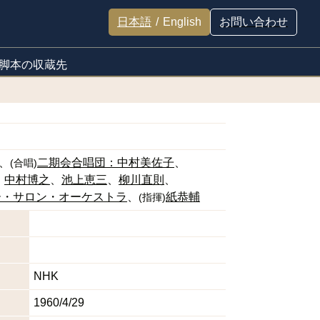
日本語
/
English
お問い合わせ
脚本の収蔵先
二期会合唱団：中村美佐子
(
合唱
)
中村博之
池上恵三
柳川直則
ー・サロン・オーケストラ
紙恭輔
(
指揮
)
NHK
1960/4/29