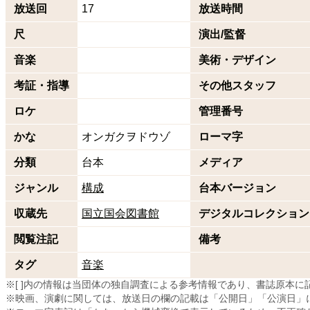
放送回
17
放送時間
尺
演出/監督
音楽
美術・デザイン
考証・指導
その他スタッフ
ロケ
管理番号
かな
オンガクヲドウゾ
ローマ字
分類
台本
メディア
ジャンル
構成
台本バージョン
収蔵先
国立国会図書館
デジタルコレクション
閲覧注記
備考
タグ
音楽
※[ ]内の情報は当団体の独自調査による参考情報であり、書誌原本
※映画、演劇に関しては、放送日の欄の記載は「公開日」「公演日」