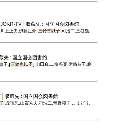
:
JOKR-TV
収蔵先 :
国立国会図書館
,川上正夫,伊藤巨介,
三鈴恵以子
,司浩二,三谷勉,
蔵先 :
国立国会図書館
子,[
三鈴恵以子
],山田真二,柳谷寛,宮崎恭子,劇
V
収蔵先 :
国立国会図書館
子
,丘寵児,山賀秀夫,司浩二,青野莞子,こまどり,