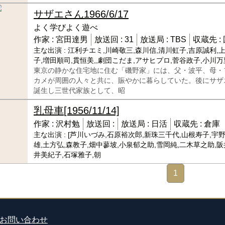
サザエさん
1966/6/17
よく学びよく遊べ
作家 :
宮田達男
放送回 :
31
放送局 :
TBS
収蔵先 :
主な出演 :
江利チエミ,川崎敬三,森川信,清川虹子,吉原誠利,
子,増田順司,貫恒美,,劇団こだま,アサヒプロ,菅谷政子,小川万
東京の静かな住宅地に住む「磯野家」には、父・波平、母・
カメが周囲の人々と共に、賑やかに暮らしていた。後にサザ
誕生し三世代家族として、昭
乳母車
[1956/11/14]
作家 :
沢村勉
放送回 :
放送局 :
日活
収蔵先 :
倉庫
主な出演 :
[芦川いづみ,石原裕次郎,新珠三千代,山根寿子,宇野
雄,土方弘,森教子,畑中蓼坡,小泉郁之助,雪岡純,二木草之助,阪
井美紀子,石塚雅子,朝
1
お問い合わせ