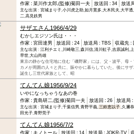
作家 :
菜川作太郎,(監修)菊田一夫
放送回 :
34
放送局
主な出演 :
宮城まり子,小川虎之助,如月寛多,大木民夫,大平透
二,高見鉄男
サザエさん
1966/4/29
むかしエジソン氏は・・・
作家 :
宮田達男
放送回 :
24
放送局 :
TBS
収蔵先 :
主な出演 :
江利チエミ,川崎敬三,森川信,清川虹子,吉原誠利,
早世,大山尚雄
東京の静かな住宅地に住む「磯野家」には、父・波平、母・
カメが周囲の人々と共に、賑やかに暮らしていた。後にサザ
誕生し三世代家族として、昭
てんてん娘
1956/9/24
いやになっちゃうなあの巻
作家 :
貴島研二,(監修)菊田一夫
放送回 :
26
放送局 
主な出演 :
宮城まり子,千葉信男,青野平義,
三鈴恵以子
,久邇
田光子,青野莞子
てんてん娘
1956/7/2
作家 :
キノトール
放送回 :
14
放送局 :
JOKR-TV