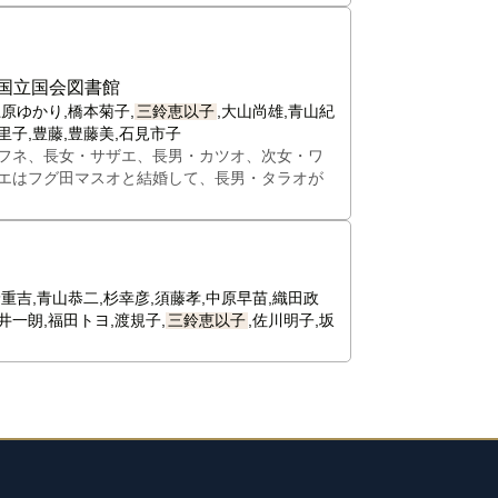
国立国会図書館
上原ゆかり,橋本菊子,
三鈴恵以子
,大山尚雄,青山紀
里子,豊藤,豊藤美,石見市子
フネ、長女・サザエ、長男・カツオ、次女・ワ
エはフグ田マスオと結婚して、長男・タラオが
重吉,青山恭二,杉幸彦,須藤孝,中原早苗,織田政
井一朗,福田トヨ,渡規子,
三鈴恵以子
,佐川明子,坂