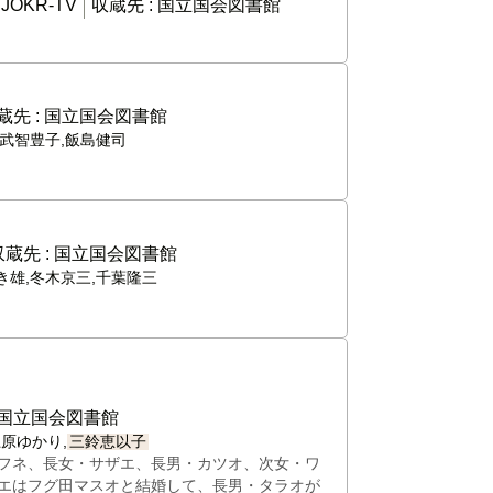
:
JOKR-TV
収蔵先 :
国立国会図書館
蔵先 :
国立国会図書館
徹,武智豊子,飯島健司
収蔵先 :
国立国会図書館
いき雄,冬木京三,千葉隆三
国立国会図書館
上原ゆかり,
三鈴恵以子
フネ、長女・サザエ、長男・カツオ、次女・ワ
エはフグ田マスオと結婚して、長男・タラオが