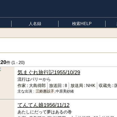
人名録
検索HELP
20
:
件 (
1 - 20
)
気まぐれ旅行記
1955/10/29
流行はパリーから
作家 :
大島得郎
放送回 :
8
放送局 :
NHK
収蔵先 :
主な出演 :
三鈴惠以子
,中原美紗緒
てんてん娘
1956/11/12
あたしにだって夢はあるの巻