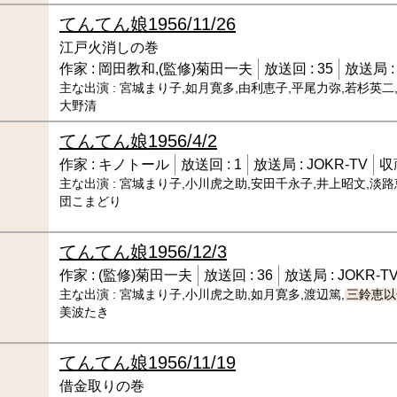
てんてん娘
1956/11/26
江戸火消しの巻
作家 :
岡田教和,(監修)菊田一夫
放送回 :
35
放送局 
主な出演 :
宮城まり子,如月寛多,由利恵子,平尾力弥,若杉英二
大野清
てんてん娘
1956/4/2
作家 :
キノトール
放送回 :
1
放送局 :
JOKR-TV
収
主な出演 :
宮城まり子,小川虎之助,安田千永子,井上昭文,淡路恵
団こまどり
てんてん娘
1956/12/3
作家 :
(監修)菊田一夫
放送回 :
36
放送局 :
JOKR-T
主な出演 :
宮城まり子,小川虎之助,如月寛多,渡辺篤,
三鈴恵以
美波たき
てんてん娘
1956/11/19
借金取りの巻