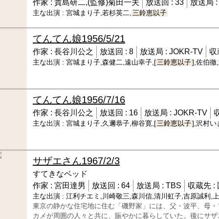
作家 :
貴島研二,(監修)菊田一夫
放送回 :
33
放送局 
主な出演 :
宮城まり子,若杉英二,
三鈴恵以子
てんてん娘
1956/5/21
作家 :
長谷川公之
放送回 :
8
放送局 :
JOKR-TV
収
主な出演 :
宮城まり子,森健二,遠山幸子,[
三鈴恵以子
],佐伯
てんてん娘
1956/7/16
作家 :
長谷川公之
放送回 :
16
放送局 :
JOKR-TV
主な出演 :
宮城まり子,久邇恭子,柳谷寛,[
三鈴恵以子
],沢村
サザエさん
1967/2/3
すてきなベッド
作家 :
宮田達男
放送回 :
64
放送局 :
TBS
収蔵先 :
主な出演 :
江利チエミ,川崎敬三,森川信,清川虹子,吉原誠利,
東京の静かな住宅地に住む「磯野家」には、父・波平、母・
カメが周囲の人々と共に、賑やかに暮らしていた。後にサザ