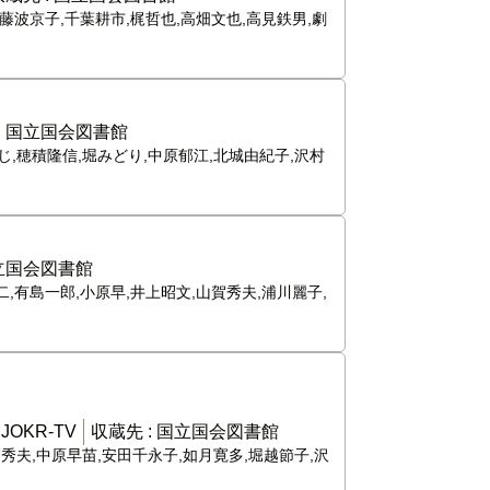
,藤波京子,千葉耕市,梶哲也,高畑文也,高見鉄男,劇
:
国立国会図書館
じ,穂積隆信,堀みどり,中原郁江,北城由紀子,沢村
立国会図書館
浩二,有島一郎,小原早,井上昭文,山賀秀夫,浦川麗子,
:
JOKR-TV
収蔵先 :
国立国会図書館
賀秀夫,中原早苗,安田千永子,如月寛多,堀越節子,沢