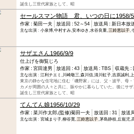
誕生し三世代家族として、昭
セールスマン物語 君、いつの日に
1958/
作家 :
菊田一夫
放送回 :
52～54
放送局 :
新日本放
主な出演 :
小泉博,中村すみ,安本ゆき,水谷良重,
三鈴恵以子
,
サザエさん
1966/9/9
仕上げを御覧じろ
作家 :
宮田達男
放送回 :
43
放送局 :
TBS
収蔵先 :
主な出演 :
江利チエミ,川崎敬三,森川信,清川虹子,吉原誠利,
東京の静かな住宅地に住む「磯野家」には、父・波平、母・
カメが周囲の人々と共に、賑やかに暮らしていた。後にサザ
誕生し三世代家族として、昭
てんてん娘
1956/10/29
作家 :
菜川作太郎,(監修)菊田一夫
放送回 :
31
放送局
主な出演 :
宮城まり子,柳谷寛,
三鈴恵以子
,茅島静枝,丘寵児