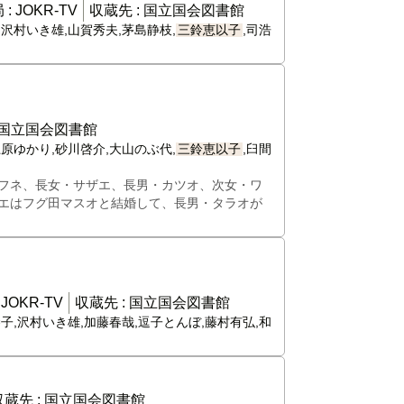
 :
JOKR-TV
収蔵先 :
国立国会図書館
,沢村いき雄,山賀秀夫,茅島静枝,
三鈴恵以子
,司浩
国立国会図書館
上原ゆかり,砂川啓介,大山のぶ代,
三鈴恵以子
,臼間
フネ、長女・サザエ、長男・カツオ、次女・ワ
エはフグ田マスオと結婚して、長男・タラオが
:
JOKR-TV
収蔵先 :
国立国会図書館
恭子,沢村いき雄,加藤春哉,逗子とんぼ,藤村有弘,和
収蔵先 :
国立国会図書館