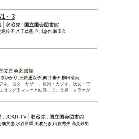
5/1～3
送
収蔵先 :
国立国会図書館
七尾怜子,八千草薫,立川恵作,勝田久
国立国会図書館
上原ゆかり,
三鈴恵以子
,向井迪子,柳田清美
フネ、長女・サザエ、長男・カツオ、次女・ワ
エはフグ田マスオと結婚して、長男・タラオが
 :
JOKR-TV
収蔵先 :
国立国会図書館
,高畑文也,水谷良重,美波たき,山賀秀夫,高見鉄男