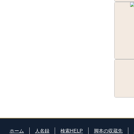
ホーム
人名録
検索HELP
脚本の収蔵先