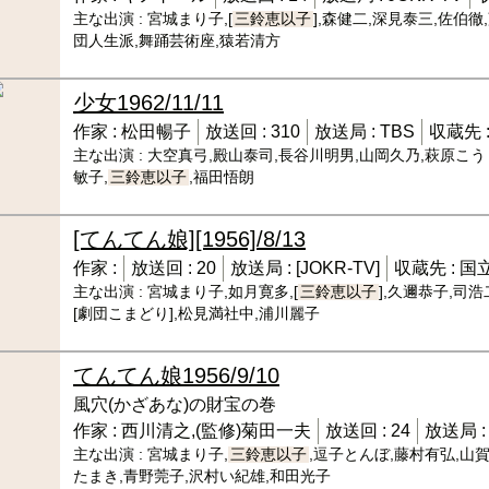
主な出演 :
宮城まり子,[
三鈴恵以子
],森健二,深見泰三,佐伯徹
団人生派,舞踊芸術座,猿若清方
少女
1962/11/11
作家 :
松田暢子
放送回 :
310
放送局 :
TBS
収蔵先 
主な出演 :
大空真弓,殿山泰司,長谷川明男,山岡久乃,萩原こう
敏子,
三鈴恵以子
,福田悟朗
[てんてん娘]
[1956]/8/13
作家 :
放送回 :
20
放送局 :
[JOKR-TV]
収蔵先 :
国
主な出演 :
宮城まり子,如月寛多,[
三鈴恵以子
],久邇恭子,司
[劇団こまどり],松見満社中,浦川麗子
てんてん娘
1956/9/10
風穴(かざあな)の財宝の巻
作家 :
西川清之,(監修)菊田一夫
放送回 :
24
放送局 
主な出演 :
宮城まり子,
三鈴恵以子
,逗子とんぼ,藤村有弘,山
たまき,青野莞子,沢村い紀雄,和田光子