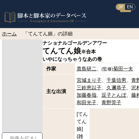
JP
EN
ホーム
「てんてん娘」の詳細
ナショナルゴールデンアワー
てんてん娘
※合本
いやになっちゃうなあの巻
作家
貴島研二
菊田一夫
(
監修
)
宮城まり子
千葉信男
青
三鈴恵以子
久邇恭子
沢
主な出演
加藤春哉
逗子とんぼ
藤
和田光子
青野莞子
[てん
てん
娘]
(雑
画像を拡大し