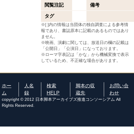
閲覧注記
備考
タグ
※[ ]内の情報は当団体の独自調査による参考情
報であり、書誌原本に記載のあるものではあり
ません。
※映画、演劇に関しては、放送日の欄の記載は
「公開日」「公演日」になっております。
※ローマ字表記は「かな」から機械変換で表示
しているため、不正確な場合があります。
ホー
人名
検索
脚本の収
お問い合
ム
録
HELP
蔵先
わせ
copyright © 2012 日本脚本アーカイブズ推進コンソーシアム All
Rights Reserved.