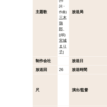
(
作
詞・
主題歌
放送局
作曲
)
三木
鶏
郎
[
(
唄
)
宮城
まり
子
]
制作会社
放送日
放送回
26
放送時間
尺
演出/監督