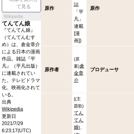
誌
て見る
原作
原作
「平
Wikipedia
凡」
てんてん娘
連載
『てんてん娘』
[漫
（てんてんむす
画])
め）は、倉金章介
による日本の漫画
作品。雑誌『平
(
原
凡』（平凡出版）
倉
案
)
原作者
プロデューサ
に連載されてい
金章
た。テレビドラマ
介
化、映画化されて
いる。
[
(
主
出典
題歌
)
Wikipedia
てん
更新日
てん
2021/7/29
娘
]
6:23:17(UTC)