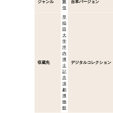
ジャンル
舞
台本バージョン
伎
早
稲
田
大
学
坪
内
博
収蔵先
デジタルコレクション
士
記
念
演
劇
博
物
館