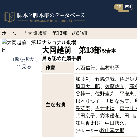
JP
EN
ホーム
「大岡越前 第13部」の詳細
ナショナル劇場
大岡越前 第13部
※合本
舅も認めた婿手柄
画像を拡大し
て見る
作家
大西信行
葉村彰子
加藤剛
竹脇無我
佐野浅
原田大二郎
佐藤佑介
高
谷幹一
佐野圭亮
平淑恵
根本りつ子
川島なお美
主な出演
島英臣
吉井丈絵
森マリ
武田京子
彩木優花
田口
江見俊太郎
中田博久
杉山真太郎
(
ナレーター
)