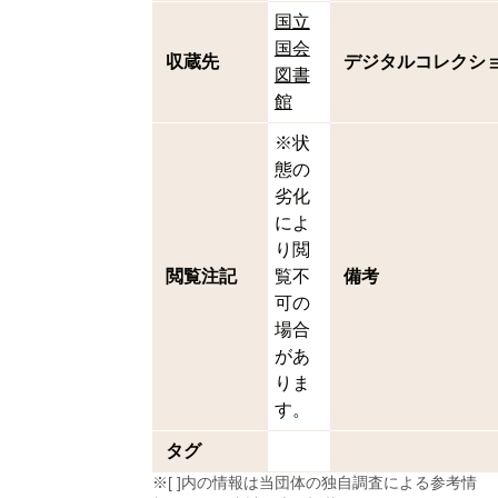
国立
国会
収蔵先
デジタルコレクシ
図書
館
※状
態の
劣化
によ
り閲
閲覧注記
覧不
備考
可の
場合
があ
りま
す。
タグ
※[ ]内の情報は当団体の独自調査による参考情