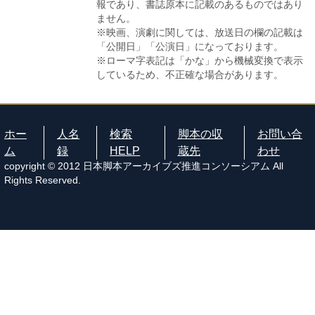
報であり、書誌原本に記載のあるものではあり
ません。
※映画、演劇に関しては、放送日の欄の記載は
「公開日」「公演日」になっております。
※ローマ字表記は「かな」から機械変換で表示
しているため、不正確な場合があります。
ホー
人名
検索
脚本の収
お問い合
ム
録
HELP
蔵先
わせ
copyright © 2012 日本脚本アーカイブズ推進コンソーシアム All
Rights Reserved.