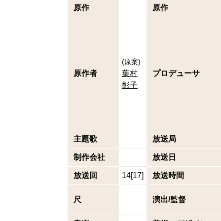
原作
原作
(
原案
)
原作者
葉村
プロデューサ
彰子
主題歌
放送局
制作会社
放送日
放送回
14[17]
放送時間
尺
演出/監督