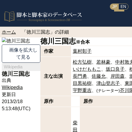
JP
EN
ホーム
「徳川三国志」の詳細
徳川三国志
※合本
画像を拡大し
作家
葉村彰子
て見る
松方弘樹
若林豪
中村敦
Wikipedia
いけだももこ
坂口良子
徳川三国志
主な出演
長門勇
佐藤允
岸田森
出典
目黒祐樹
津山登志子
東
Wikipedia
宇野重吉
芥川
(
ナレーター
)
更新日
原作
原作
2013/2/18
5:13:48(UTC)
柴
田