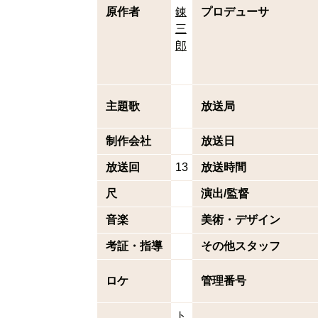
原作者
錬
プロデューサ
三
郎
主題歌
放送局
制作会社
放送日
放送回
13
放送時間
尺
演出/監督
音楽
美術・デザイン
考証・指導
その他スタッフ
ロケ
管理番号
ト