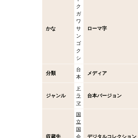
ク
ガ
ワ
かな
サ
ローマ字
ン
ゴ
ク
シ
台
分類
メディア
本
ド
ジャンル
ラ
台本バージョン
マ
国
立
国
収蔵先
会
デジタルコレクション