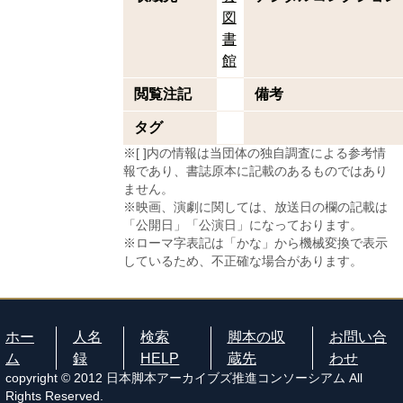
図
書
館
閲覧注記
備考
タグ
※[ ]内の情報は当団体の独自調査による参考情
報であり、書誌原本に記載のあるものではあり
ません。
※映画、演劇に関しては、放送日の欄の記載は
「公開日」「公演日」になっております。
※ローマ字表記は「かな」から機械変換で表示
しているため、不正確な場合があります。
ホー
人名
検索
脚本の収
お問い合
ム
録
HELP
蔵先
わせ
copyright © 2012 日本脚本アーカイブズ推進コンソーシアム All
Rights Reserved.