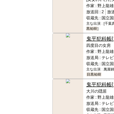
作家 :
野上龍雄
放送回 :
2
放送
収蔵先 :
国立国
主な出演 :
[千葉
黒祐樹
]
鬼平犯科帳
[
四度目の女房
作家 :
野上龍雄
放送局 :
テレビ
収蔵先 :
国立国
主な出演 :
萬屋錦
目黒祐樹
鬼平犯科帳
大川の隠居
作家 :
野上龍雄
放送局 :
テレビ
収蔵先 :
国立国