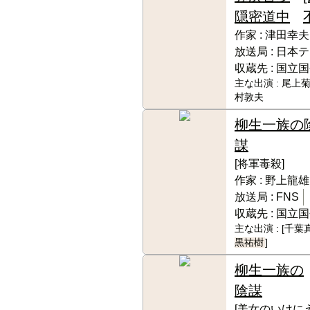
隠密道中
作家 :
津田幸夫
放送局 :
日本テ
収蔵先 :
国立国
主な出演 :
尾上菊
村敦夫
柳生一族の
謀
[将軍毒殺]
作家 :
野上龍雄
放送局 :
FNS
収蔵先 :
国立国
主な出演 :
[千葉
黒祐樹
]
柳生一族の
陰謀
[美女のいけにえ