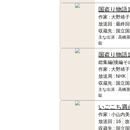
国盗り物語
作家 :
大野靖子
放送回 :
最終回
収蔵先 :
国立国
主な出演 :
高橋英
錠
国盗り物語
総集編(後編そ
作家 :
大野靖子
放送局 :
NHK
収蔵先 :
国立国
主な出演 :
高橋英
錠
いごこち満
作家 :
小山内美
放送回 :
16
放
収蔵先 :
国立国