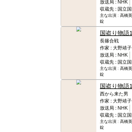
放送局 :
NHK
収蔵先 :
国立国
主な出演 :
高橋英
錠
国盗り物語
長篠合戦
作家 :
大野靖子
放送局 :
NHK
収蔵先 :
国立国
主な出演 :
高橋英
錠
国盗り物語
西から来た男
作家 :
大野靖子
放送局 :
NHK
収蔵先 :
国立国
主な出演 :
高橋英
錠