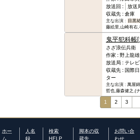
放送回 :
放送局
収蔵先 :
倉庫
主な出演 :
目黒
藤絵里,山崎有右
鬼平犯科帳
さざ浪伝兵衛
作家 :
野上龍雄
放送局 :
テレビ
収蔵先 :
国際日
ター
主な出演 :
萬屋錦
哲也,藤森健之,(
1
2
3
ホー
人名
検索
脚本の収
お問い合
ム
録
HELP
蔵先
わせ