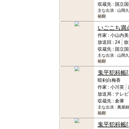
収蔵先 :
国立国
主な出演 :
山岡久
祐樹
いごこち満
作家 :
小山内美
放送回 :
24
放
収蔵先 :
国立国
主な出演 :
山岡久
祐樹
鬼平犯科帳
[
暗剣白梅香
作家 :
小川英
放送局 :
テレビ
収蔵先 :
倉庫
主な出演 :
萬屋錦
祐樹
鬼平犯科帳