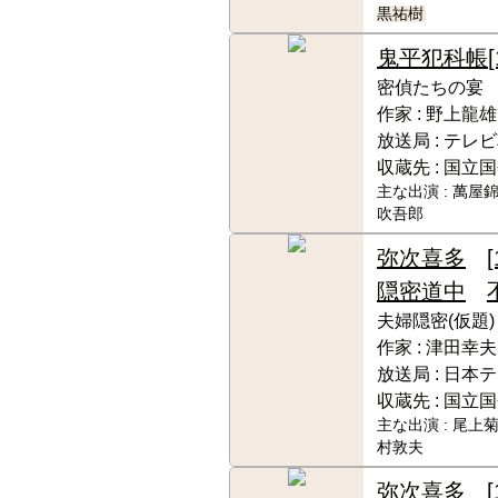
黒祐樹
鬼平犯科帳
密偵たちの宴
作家 :
野上龍雄
放送局 :
テレビ
収蔵先 :
国立国
主な出演 :
萬屋錦
吹吾郎
弥次喜多
隠密道中
夫婦隠密(仮題)
作家 :
津田幸夫
放送局 :
日本テ
収蔵先 :
国立国
主な出演 :
尾上菊
村敦夫
弥次喜多