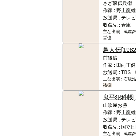
さざ浪伝兵衛
作家 :
野上龍雄
放送局 :
テレビ
収蔵先 :
倉庫
主な出演 :
萬屋錦
哲也
鳥人伝
[1982
前後編
作家 :
田向正健
放送局 :
TBS
主な出演 :
石坂浩
祐樹
鬼平犯科帳
山吹屋お勝
作家 :
野上龍雄
放送局 :
テレビ
収蔵先 :
国立国
主な出演 :
萬屋錦