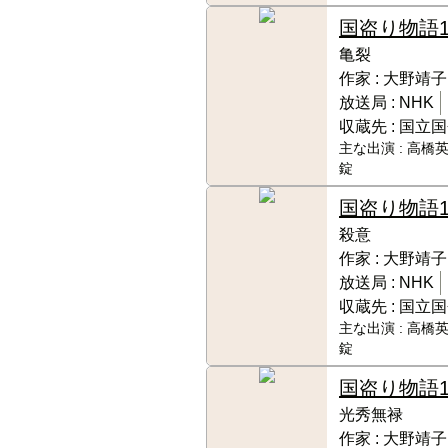
国盗り物語
亀裂
作家 :
大野靖子
放送局 :
NHK
収蔵先 :
国立国
主な出演 :
高橋英
錠
国盗り物語
殺意
作家 :
大野靖子
放送局 :
NHK
収蔵先 :
国立国
主な出演 :
高橋英
錠
国盗り物語
光秀無禄
作家 :
大野靖子