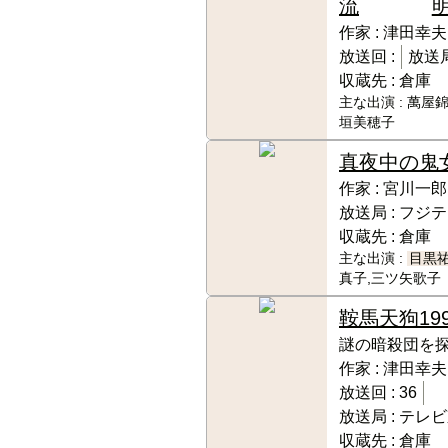
流
作家 :
津田幸夫
放送回 :
放送局
収蔵先 :
倉庫
主な出演 :
萬屋錦
垣美穂子
真夜中の鬼
作家 :
宮川一郎
放送局 :
フジテ
収蔵先 :
倉庫
主な出演 :
目黒
真子,三ツ矢歌子
鞍馬天狗
19
謎の暗殺団を探
作家 :
津田幸夫
放送回 :
36
放送局 :
テレビ
収蔵先 :
倉庫