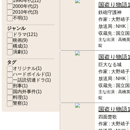
1990年代
(
12
)
国盗り物語
2000年代
(
2
)
2010年代
(
3
)
鉄砲守護神
不明
(
1
)
作家 :
大野靖子
放送局 :
NHK
ジャンル
収蔵先 :
国立国
ドラマ
(
121
)
主な出演 :
高橋英
映画
(
9
)
錠
構成
(
1
)
演劇
(
1
)
国盗り物語
タグ
巨大なる城
オリジナル
(
1
)
作家 :
大野靖子
ハードボイルド
(
1
)
放送局 :
NHK
一話読切連ドラ
(
1
)
収蔵先 :
国立国
刑事
(
1
)
国内外事件
(
1
)
主な出演 :
高橋英
料理
(
1
)
錠
警察
(
1
)
国盗り物語
四面楚歌
作家 :
大野靖子