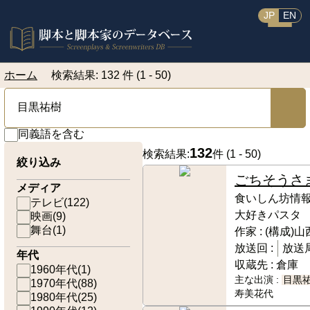
JP
EN
ホーム
検索結果: 132 件 (1 - 50)
同義語を含む
132
検索結果:
件 (
1 - 50
)
絞り込み
ごちそうさ
メディア
食いしん坊情
テレビ
(
122
)
大好きパスタ
映画
(
9
)
舞台
(
1
)
作家 :
(構成)
放送回 :
放送局
年代
収蔵先 :
倉庫
1960年代
(
1
)
主な出演 :
目黒
1970年代
(
88
)
寿美花代
1980年代
(
25
)