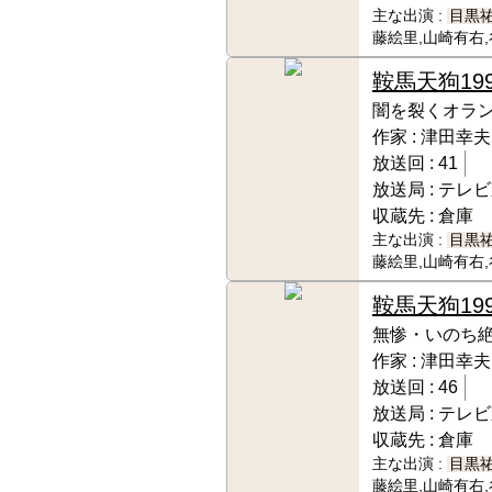
主な出演 :
目黒
藤絵里,山崎有右
鞍馬天狗
19
闇を裂くオラ
作家 :
津田幸夫
放送回 :
41
放送局 :
テレビ
収蔵先 :
倉庫
主な出演 :
目黒
藤絵里,山崎有右
鞍馬天狗
19
無惨・いのち
作家 :
津田幸夫
放送回 :
46
放送局 :
テレビ
収蔵先 :
倉庫
主な出演 :
目黒
藤絵里,山崎有右