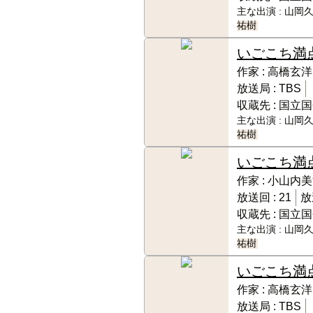
主な出演 :
山岡久
祐樹
いごこち満
作家 :
高橋玄洋
放送局 :
TBS
収蔵先 :
国立国
主な出演 :
山岡久
祐樹
いごこち満
作家 :
小山内美
放送回 :
21
放
収蔵先 :
国立国
主な出演 :
山岡久
祐樹
いごこち満
作家 :
高橋玄洋
放送局 :
TBS