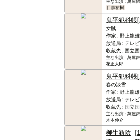
主な出演 :
萬屋錦
目黒祐樹
鬼平犯科帳
女賊
作家 :
野上龍雄
放送局 :
テレビ
収蔵先 :
国立国
主な出演 :
萬屋錦
花正太郎
鬼平犯科帳
春の淡雪
作家 :
野上龍雄
放送局 :
テレビ
収蔵先 :
国立国
主な出演 :
萬屋錦
木本伸介
柳生新陰
[