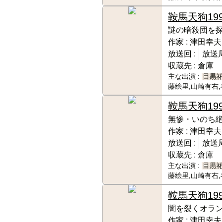
鞍馬天狗
19
謎の暗殺団を探
作家 :
津田幸夫
放送回 :
放送局
収蔵先 :
倉庫
主な出演 :
目黒
藤絵里,山崎有右
鞍馬天狗
19
無惨・いのち
作家 :
津田幸夫
放送回 :
放送局
収蔵先 :
倉庫
主な出演 :
目黒
藤絵里,山崎有右
鞍馬天狗
19
闇を裂くオラ
作家 :
津田幸夫