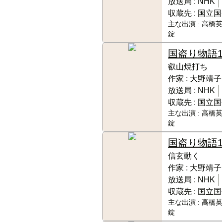
放送局 :
NHK
収蔵先 :
国立国
主な出演 :
高橋英
錠
国盗り物語
叡山焼打ち
作家 :
大野靖子
放送局 :
NHK
収蔵先 :
国立国
主な出演 :
高橋英
錠
国盗り物語
信玄動く
作家 :
大野靖子
放送局 :
NHK
収蔵先 :
国立国
主な出演 :
高橋英
錠