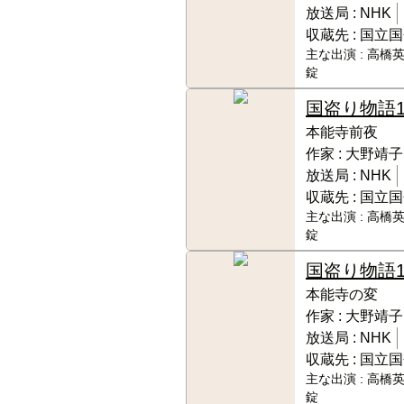
放送局 :
NHK
収蔵先 :
国立国
主な出演 :
高橋英
錠
国盗り物語
本能寺前夜
作家 :
大野靖子
放送局 :
NHK
収蔵先 :
国立国
主な出演 :
高橋英
錠
国盗り物語
本能寺の変
作家 :
大野靖子
放送局 :
NHK
収蔵先 :
国立国
主な出演 :
高橋英
錠