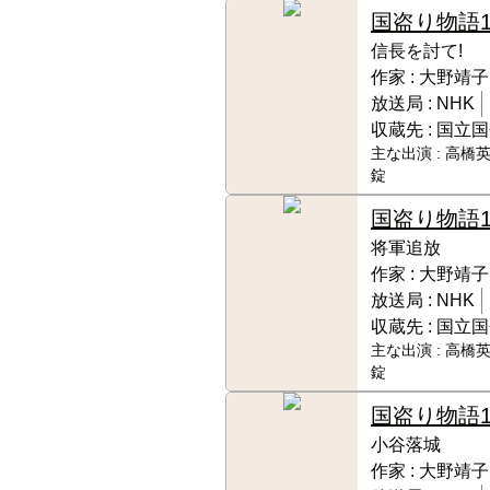
国盗り物語
信長を討て!
作家 :
大野靖子
放送局 :
NHK
収蔵先 :
国立国
主な出演 :
高橋英
錠
国盗り物語
将軍追放
作家 :
大野靖子
放送局 :
NHK
収蔵先 :
国立国
主な出演 :
高橋英
錠
国盗り物語
小谷落城
作家 :
大野靖子