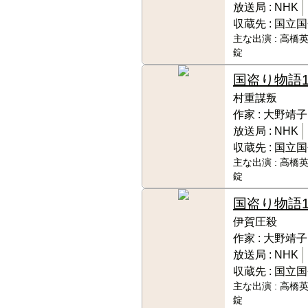
放送局 :
NHK
収蔵先 :
国立国
主な出演 :
高橋英
錠
国盗り物語
村重謀叛
作家 :
大野靖子
放送局 :
NHK
収蔵先 :
国立国
主な出演 :
高橋英
錠
国盗り物語
伊賀圧殺
作家 :
大野靖子
放送局 :
NHK
収蔵先 :
国立国
主な出演 :
高橋英
錠