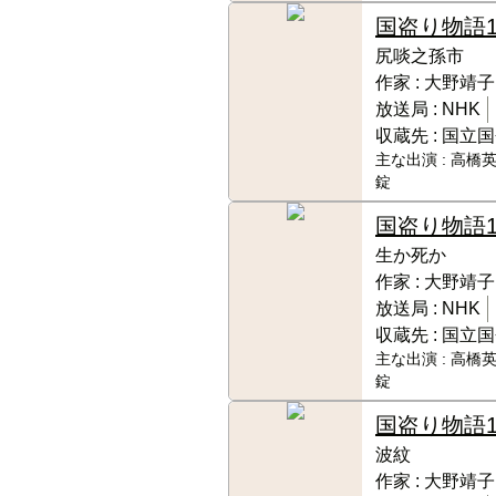
国盗り物語
尻啖之孫市
作家 :
大野靖子
放送局 :
NHK
収蔵先 :
国立国
主な出演 :
高橋英
錠
国盗り物語
生か死か
作家 :
大野靖子
放送局 :
NHK
収蔵先 :
国立国
主な出演 :
高橋英
錠
国盗り物語
波紋
作家 :
大野靖子