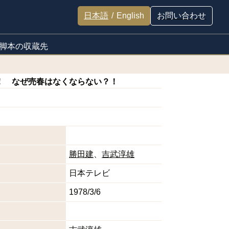
日本語
/
English
お問い合わせ
脚本の収蔵先
！ なぜ売春はなくならない？！
勝田建
吉武淳雄
日本テレビ
1978/3/6