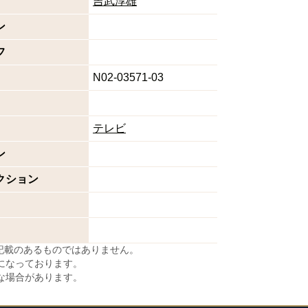
吉武淳雄
ン
フ
N02-03571-03
テレビ
ン
クション
に記載のあるものではありません。
になっております。
な場合があります。