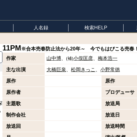
人名録
検索HELP
11PM
※合本
売春防止法から20年～ 今でもはびこる売春
作家
山中博
小俣匡彦
梅本浩一
(
補
)
主な出演
大橋巨泉
松岡きっこ
小野常徳
原作
原作
原作者
プロデューサ
深
主題歌
放送局
も
制作会社
放送日
放送回
放送時間