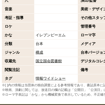
尺
演出/監督
音楽
美術・デザイ
考証・指導
その他スタッ
ロケ
管理番号
かな
イレブンピーエム
ローマ字
分類
台本
メディア
ジャンル
構成
台本バージョ
収蔵先
国立国会図書館
デジタルコレ
閲覧注記
備考
タグ
情報
ワイドショー
※[ ]内の情報は当団体の独自調査による参考情報であり、書誌原本
※映画、演劇に関しては、放送日の欄の記載は「公開日」「公演日」
※ローマ字表記は「かな」から機械変換で表示しているため、不正確