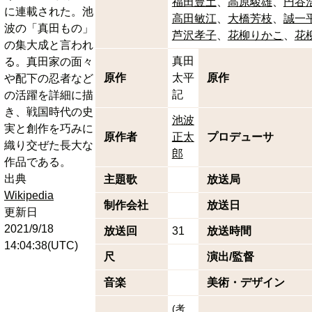
福田豊土
高原駿雄
円谷
に連載された。池
高田敏江
大橋芳枝
誠一
波の「真田もの」
芦沢孝子
花柳りかこ
花
の集大成と言われ
真田
る。真田家の面々
原作
太平
原作
や配下の忍者など
記
の活躍を詳細に描
き、戦国時代の史
池波
実と創作を巧みに
原作者
正太
プロデューサ
織り交ぜた長大な
郎
作品である。
出典
主題歌
放送局
Wikipedia
制作会社
放送日
更新日
2021/9/18
放送回
31
放送時間
14:04:38(UTC)
尺
演出/監督
音楽
美術・デザイン
(
考