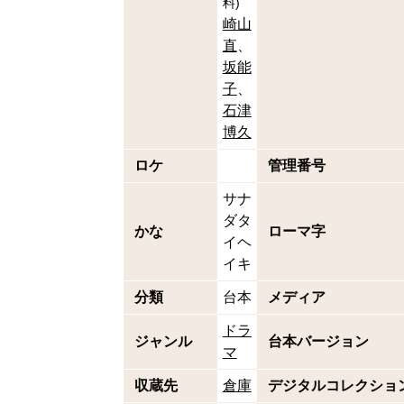
料
)
崎山
直
坂能
子
石津
博久
ロケ
管理番号
サナ
ダタ
かな
ローマ字
イヘ
イキ
分類
台本
メディア
ドラ
ジャンル
台本バージョン
マ
収蔵先
倉庫
デジタルコレクショ