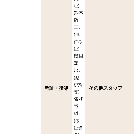
証
)
鈴木
敬
三
(
風
俗考
証
)
磯目
篤
郎
(
忍
び指
考証・指導
その他スタッフ
導
)
名和
弓
雄
(
考
証資