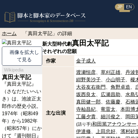
JP
EN
ホーム
「真田太平記」の詳細
真田太平記
新大型時代劇
それぞれの悲願
画像を拡大し
て見る
作家
金子成人
Wikipedia
渡瀬恒彦
草刈正雄
丹波
真田太平記
紺野美沙子
小山明子
榎
『真田太平記』
大谷友右衛門
角野卓造
（さなだたいへい
坂西良太
広瀬昌助
水島
き）は、池波正太
真田健一郎
佐藤慶
石橋
郎作の歴史小説。
寺杣昌紀
竜雷太
本田博
主な出演
1974年（昭和49
工藤夕貴
細川俊之
岡田
年）から1982年
和田篤アナウンサー
(
語り手
)
（昭和57年）にか
伊達修
上田忠好
濱村砂
けて『週刊朝日』