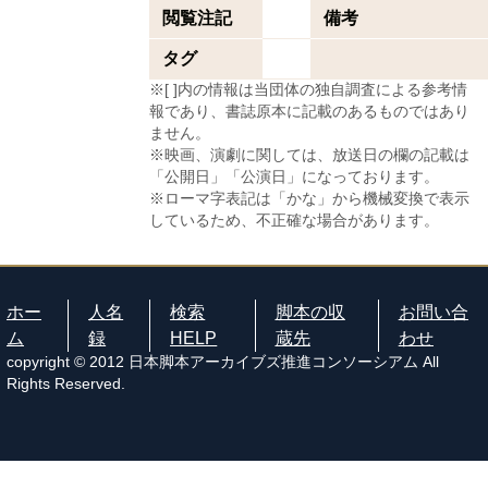
閲覧注記
備考
タグ
※[ ]内の情報は当団体の独自調査による参考情
報であり、書誌原本に記載のあるものではあり
ません。
※映画、演劇に関しては、放送日の欄の記載は
「公開日」「公演日」になっております。
※ローマ字表記は「かな」から機械変換で表示
しているため、不正確な場合があります。
ホー
人名
検索
脚本の収
お問い合
ム
録
HELP
蔵先
わせ
copyright © 2012 日本脚本アーカイブズ推進コンソーシアム All
Rights Reserved.