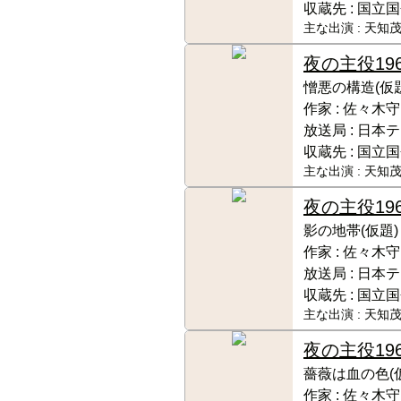
収蔵先 :
国立国
主な出演 :
天知茂
夜の主役
19
憎悪の構造(仮題
作家 :
佐々木守
放送局 :
日本テ
収蔵先 :
国立国
主な出演 :
天知茂
夜の主役
19
影の地帯(仮題)
作家 :
佐々木守
放送局 :
日本テ
収蔵先 :
国立国
主な出演 :
天知茂
夜の主役
19
薔薇は血の色(
作家 :
佐々木守