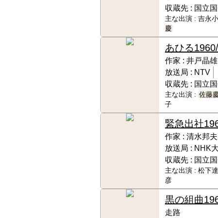
収蔵先 :
国立国
主な出演 :
吉永小
慶
あひる
1960
作家 :
井戸晶雄
放送局 :
NTV
収蔵先 :
国立国
主な出演 :
佐藤
子
緊急出社
19
作家 :
清水邦夫
放送局 :
NHK
収蔵先 :
国立国
主な出演 :
松下達
彦
黒の組曲
19
走路