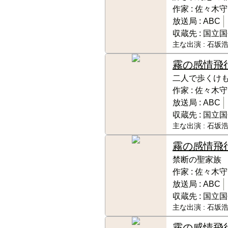
作家 :
佐々木守
放送局 :
ABC
収蔵先 :
国立国
主な出演 :
石坂浩
霧の感情飛
二人で歩くけ
作家 :
佐々木守
放送局 :
ABC
収蔵先 :
国立国
主な出演 :
石坂浩
霧の感情飛
禁断の聖家族
作家 :
佐々木守
放送局 :
ABC
収蔵先 :
国立国
主な出演 :
石坂浩
霧の感情飛