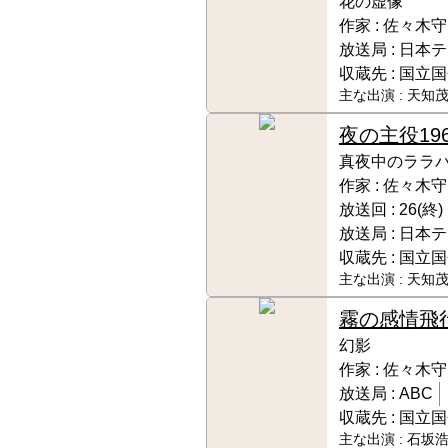
花の虚像
作家 :
佐々木守
放送局 :
日本テ
収蔵先 :
国立国
主な出演 :
天知茂
夜の主役
19
真夜中のララ
作家 :
佐々木守
放送回 :
26(終)
放送局 :
日本テ
収蔵先 :
国立国
主な出演 :
天知茂
霧の感情飛
幻影
作家 :
佐々木守
放送局 :
ABC
収蔵先 :
国立国
主な出演 :
石坂浩