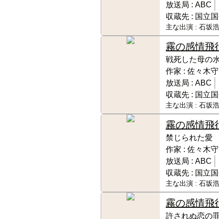
放送局 :
ABC
収蔵先 :
国立国
主な出演 :
石坂浩
霧の感情飛
戦死した母の
作家 :
佐々木守
放送局 :
ABC
収蔵先 :
国立国
主な出演 :
石坂浩
霧の感情飛
禁じられた愛
作家 :
佐々木守
放送局 :
ABC
収蔵先 :
国立国
主な出演 :
石坂浩
霧の感情飛
許されぬ恋の