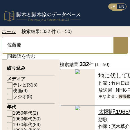
JP
EN
ホーム
検索結果: 332 件 (1 - 50)
同義語を含む
332
検索結果:
件 (
1 - 50
)
絞り込み
地に伏して
メディア
作家 :
竹内日出
テレビ
(
315
)
放送局 :
NHK-
映画
(
9
)
ラジオ
(
8
)
主な出演 :
佐藤
年代
太閤記
1965
1950年代
(
2
)
1960年代
(
50
)
悲歌
1970年代
(
84
)
作家 :
茂木草介