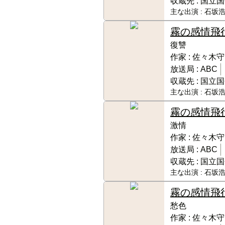
収蔵先 :
国立国
主な出演 :
石坂浩
霧の感情飛
復讐
作家 :
佐々木守
放送局 :
ABC
収蔵先 :
国立国
主な出演 :
石坂浩
霧の感情飛
激情
作家 :
佐々木守
放送局 :
ABC
収蔵先 :
国立国
主な出演 :
石坂浩
霧の感情飛
愁色
作家 :
佐々木守