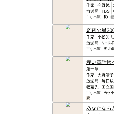
作家 :
今野勉
放送局 :
TBS
主な出演 :
長山藍
奇跡の星
20
作家 :
小松與志
放送局 :
NHK-
主な出演 :
渡辺卓
赤い電話帳
第一章
作家 :
大野靖子
放送局 :
毎日放
収蔵先 :
国立国
主な出演 :
吉永小
慶
あなたなら