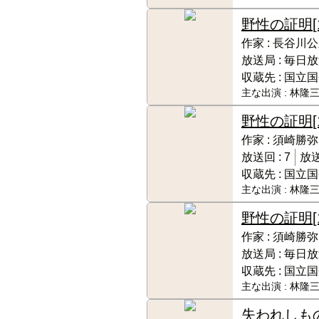
野性の証明
作家 :
長谷川公
放送局 :
毎日放
収蔵先 :
国立国
主な出演 :
林隆三
野性の証明
作家 :
須崎勝弥
放送回 :
7
放送
収蔵先 :
国立国
主な出演 :
林隆三
野性の証明
[
作家 :
須崎勝弥
放送局 :
毎日放
収蔵先 :
国立国
主な出演 :
林隆三
失われしも