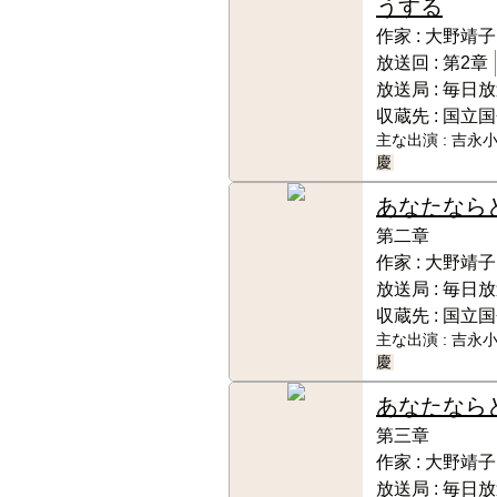
うする
作家 :
大野靖子
放送回 :
第2章
放送局 :
毎日放
収蔵先 :
国立国
主な出演 :
吉永小
慶
あなたなら
第二章
作家 :
大野靖子
放送局 :
毎日放
収蔵先 :
国立国
主な出演 :
吉永小
慶
あなたなら
第三章
作家 :
大野靖子
放送局 :
毎日放