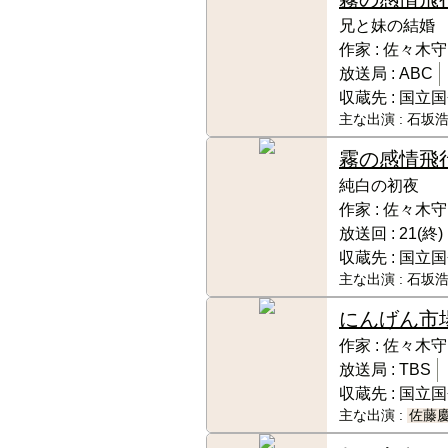
兄と妹の結婚
作家 :
佐々木守
放送局 :
ABC
収蔵先 :
国立国
主な出演 :
石坂浩
霧の感情飛
純白の初夜
作家 :
佐々木守
放送回 :
21(終)
収蔵先 :
国立国
主な出演 :
石坂浩
にんげん市
作家 :
佐々木守
放送局 :
TBS
収蔵先 :
国立国
主な出演 :
佐藤