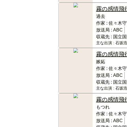
霧の感情飛
過去
作家 :
佐々木守
放送局 :
ABC
収蔵先 :
国立国
主な出演 :
石坂浩
霧の感情飛
嫉妬
作家 :
佐々木守
放送局 :
ABC
収蔵先 :
国立国
主な出演 :
石坂浩
霧の感情飛
もつれ
作家 :
佐々木守
放送局 :
ABC