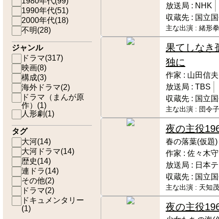
1980年代
(
99
)
放送局 :
NHK
1990年代
(
51
)
収蔵先 :
国立国
2000年代
(
18
)
主な出演 :
緒形拳
不明
(
28
)
果てしなき
ジャンル
ドラマ
(
317
)
独に
映画
(
8
)
作家 :
山田信夫
構成
(
3
)
放送局 :
TBS
海外ドラマ
(
2
)
ドラマ（まんが原
収蔵先 :
国立国
作）
(
1
)
主な出演 :
団令子
人形劇
(
1
)
夜の主役
19
タグ
大河
(
14
)
春の落葉(仮題)
大河ドラマ
(
14
)
作家 :
佐々木守
歴史
(
14
)
放送局 :
日本テ
連ドラ
(
14
)
収蔵先 :
国立国
その他
(
2
)
主な出演 :
天知茂
ドラマ
(
2
)
ドキュメンタリー
夜の主役
19
(
1
)