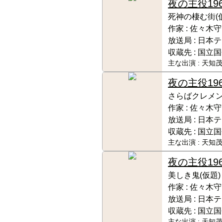
夜の主役
19
死神の棲む街(
作家 :
佐々木守
放送局 :
日本テ
収蔵先 :
国立国
主な出演 :
天知茂
夜の主役
19
さらばクレメン
作家 :
佐々木守
放送局 :
日本テ
収蔵先 :
国立国
主な出演 :
天知茂
夜の主役
19
美しき鬼(仮題)
作家 :
佐々木守
放送局 :
日本テ
収蔵先 :
国立国
主な出演 :
天知茂