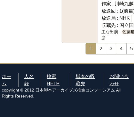
作家 :
川崎九越
放送回 :
1(前篇
放送局 :
NHK
収蔵先 :
国立国
主な出演 :
佐藤
彦
1
2
3
4
5
ホー
人名
検索
脚本の収
お問い合
ム
録
HELP
蔵先
わせ
copyright © 2012 日本脚本アーカイブズ推進コンソーシアム All
Rights Reserved.