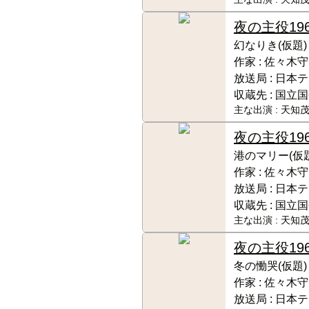
夜の主役
19
幻なりき(仮題)
作家 :
佐々木守
放送局 :
日本テ
収蔵先 :
国立国
主な出演 :
天知茂
夜の主役
19
港のマリー(仮題
作家 :
佐々木守
放送局 :
日本テ
収蔵先 :
国立国
主な出演 :
天知茂
夜の主役
19
冬の慟哭(仮題)
作家 :
佐々木守
放送局 :
日本テ