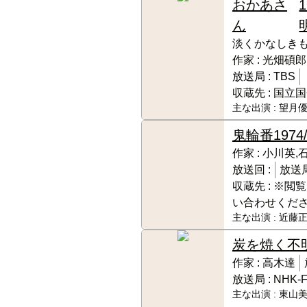
おかあさ
ん
淡くかなしき
作家 :
光畑碩郎
放送局 :
TBS
収蔵先 :
国立国
主な出演 :
望月優
鬼輪番
1974/
作家 :
小川英,
放送回 :
放送局
収蔵先 :
※閲覧
い合わせくだ
主な出演 :
近藤正
炭を焼く
不明
作家 :
高木達
放送局 :
NHK-
主な出演 :
東山美