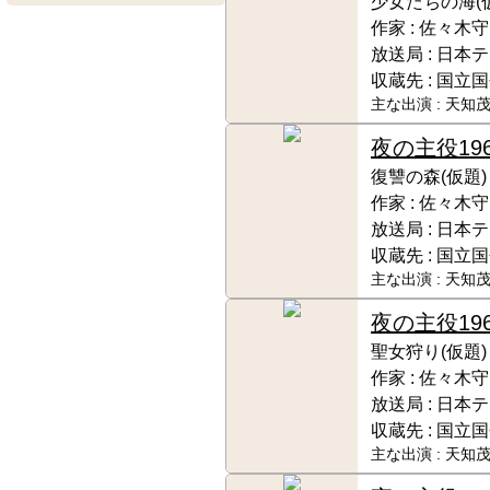
少女たちの海(
作家 :
佐々木守
放送局 :
日本テ
収蔵先 :
国立国
主な出演 :
天知茂
夜の主役
19
復讐の森(仮題)
作家 :
佐々木守
放送局 :
日本テ
収蔵先 :
国立国
主な出演 :
天知茂
夜の主役
19
聖女狩り(仮題)
作家 :
佐々木守
放送局 :
日本テ
収蔵先 :
国立国
主な出演 :
天知茂