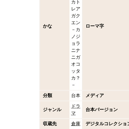
カト
レア
ガク
エン
かな
ローマ字
－カ
ノジ
ョラ
ニナ
ニガ
オコ
ッタ
カ？
－
分類
台本
メディア
ドラ
ジャンル
台本バージョン
マ
収蔵先
倉庫
デジタルコレクショ