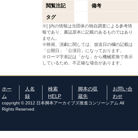
閲覧注記
備考
タグ
※[ ]内の情報は当団体の独自調査による参考情
報であり、書誌原本に記載のあるものではあり
ません。
※映画、演劇に関しては、放送日の欄の記載は
「公開日」「公演日」になっております。
※ローマ字表記は「かな」から機械変換で表示
しているため、不正確な場合があります。
ホー
人名
検索
脚本の収
お問い合
ム
録
HELP
蔵先
わせ
copyright © 2012 日本脚本アーカイブズ推進コンソーシアム All
Rights Reserved.