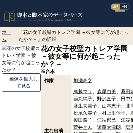
JP
EN
ホー
「花の女子校聖カトレア学園 －彼女等に何が起こっ
ム
たか？－」の詳細
花の女子校聖カトレア学園
－彼女等に何が起こった
か？－
※合本
画像を拡大し
作家
加瀬高之
て見る
鳥越マリ
森尾由美
桑田
徳丸純子
野沢直子
田中
麻生真美子
山本恵子
北
松尾久美子
村上里佳子
榎田路子
江端郁己
江端
菅井きん
遠藤太津朗
塩
主な出演