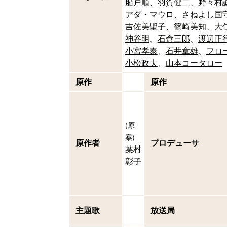
船戸順
羽賀健二
野々村
アダ・マウロ
さねよし国
吉佐美聖子
篠崎美知
大
神谷明
石倉三郎
渡辺正
小宮孝泰
石井章雄
フロ
小松政夫
山本コータロー
原作
原作
(
原
案
)
原作者
プロデューサ
葉村
彰子
主題歌
放送局