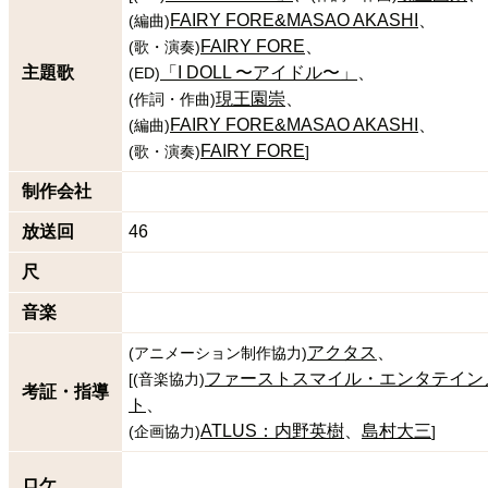
FAIRY FORE&MASAO AKASHI
(
編曲
)
FAIRY FORE
(
歌・演奏
)
主題歌
「I DOLL 〜アイドル〜」
(
ED
)
現王園崇
(
作詞・作曲
)
FAIRY FORE&MASAO AKASHI
(
編曲
)
FAIRY FORE
(
歌・演奏
)
]
制作会社
放送回
46
尺
音楽
アクタス
(
アニメーション制作協力
)
ファーストスマイル・エンタテイン
[
(
音楽協力
)
考証・指導
ト
ATLUS：内野英樹
島村大三
(
企画協力
)
]
ロケ