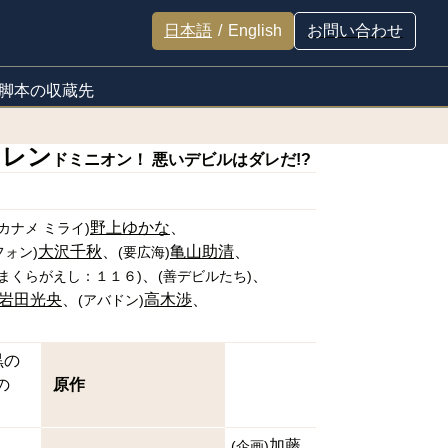
日本語
/
English
お問い合わせ
脚本の収蔵先
ドレン
ドミニオン！ 悪いデビルはダレだ!?
野上ゆかな
カナメ ミライ
)
大沢千秋
亀山助清
フォン
)
(
要広海
)
まくらがえし：１１６
)
(
善デビルたち
)
岩田光央
高木渉
(
アバドン
)
黒の
の
原作
加藤
(
企画
)