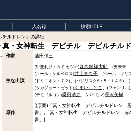
人名録
検索HELP
ルチルドレン」の詳細
真・女神転生 デビチル デビルチル
作家
藤田伸三
森久保祥太郎
(
甲斐刹那：カイ セツナ
)
(
要未来：
井上喜久子
(
クール：ケルベロス
)
(
ベール：グリ
主な出演
(
ドミニオン：７２
)
(
バジリスクA・B：１４５
)
(
くまいもとこ
(
タカジョー・ゼット
)
(
フェンリル
)
梁田清之
長沢美樹
(
デモゴルゴン
)
(
パイモン
)
[(原案)「真・女神転生 デビルチルドレン 
原作
書」,「真・女神転生 デビルチルドレン 赤
書」]