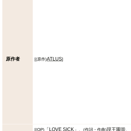
原作者
ATLUS
[
(
原作
)
]
「LOVE SICK」
現王園崇
[
(
OP
)
(
作詞・作曲
)