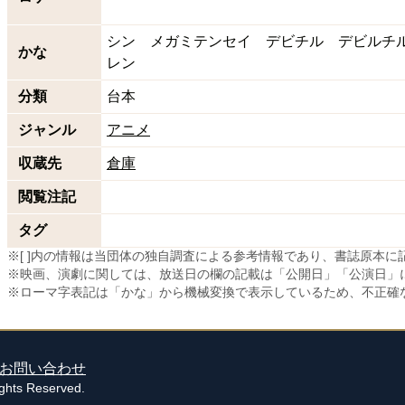
シン メガミテンセイ デビチル デビルチ
かな
レン
分類
台本
ジャンル
アニメ
収蔵先
倉庫
閲覧注記
タグ
※[ ]内の情報は当団体の独自調査による参考情報であり、書誌原本
※映画、演劇に関しては、放送日の欄の記載は「公開日」「公演日」
※ローマ字表記は「かな」から機械変換で表示しているため、不正確
お問い合わせ
s Reserved.