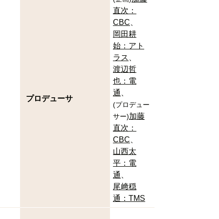
直次：
CBC
岡田耕
始：アト
ラス
渡辺哲
也：電
通
プロデューサ
(
プロデュー
加藤
サー
)
直次：
CBC
山西太
平：電
通
尾﨑穏
通：TMS