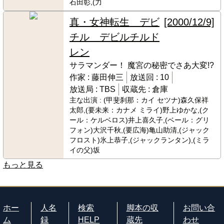
石田彰,(力
真・女神転生 デビ
[2000/12/9]
チル デビルチルド
レン
サラマンダー！ 魔宮の秘密でさあ大変!?
作家 :
藤田伸三
放送回 :
10
放送局 :
TBS
収蔵先 :
倉庫
主な出演 :
(甲斐刹那：カイ セツナ)森久保祥
太郎,(要未来：カナメ ミライ)野上ゆかな,(ク
ール：ケルベロス)井上喜久子,(ベール：グリ
フォン)大沢千秋,(要広海)亀山助清,(ジャック
フロスト)氷上恭子,(ジャックランタン),(ミラ
イの父)坂
もっと見る
ホー
人名
検索
脚本の収
お問い合
ム
録
HELP
蔵先
わせ