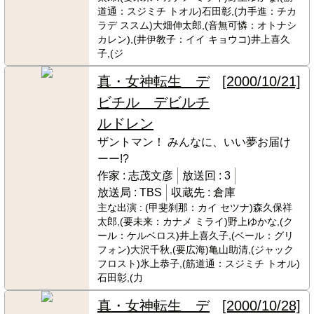
道通：スジミチ トオル)石田彰,(力手進：チカ
ラデ ススム)大畑伸太郎,(音無可憐：オトナシ
カレン),(井伊教子：イイ キョウコ)井上喜久
子,(ジ
真・女神転生 デ
[2000/10/21]
ビチル デビルチ
ルドレン
ザントマン！ みんなに、いい夢お届け
ーー!?
作家 :
志茂文彦
放送回 :
3
放送局 :
TBS
収蔵先 :
倉庫
主な出演 :
(甲斐刹那：カイ セツナ)森久保祥
太郎,(要未来：カナメ ミライ)野上ゆかな,(ク
ール：ケルベロス)井上喜久子,(ベール：グリ
フォン)大沢千秋,(要広海)亀山助清,(ジャック
フロスト)氷上恭子,(筋道通：スジミチ トオル)
石田彰,(力
真・女神転生 デ
[2000/10/28]