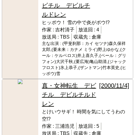
ビチル デビルチ
ルドレン
ヒッポウ！ 雪の中で炎がポウ!?
作家 :
吉村清子
放送回 :
4
放送局 :
TBS
収蔵先 :
倉庫
主な出演 :
(甲斐刹那：カイ セツナ)森久保祥
太郎,(要未来：カナメ ミライ)野上ゆかな,(ク
ール：ケルベロス)井上喜久子,(ベール：グリ
フォン)大沢千秋,(要広海)亀山助清,(ジャック
フロスト)氷上恭子,(ザントマン)竹本英史,(ヒ
ッポウ)雪
真・女神転生 デビ
[2000/11/4]
チル デビルチルド
レン
とけいウサギ！ 時間を気にしてうわの
空!?
作家 :
三浦浩児
放送回 :
5
放送局 :
TBS
収蔵先 :
倉庫