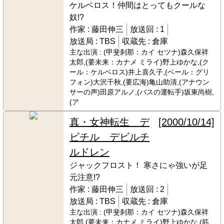
ケルベロス！仲間はとってもクールな
奴!?
作家 :
藤田伸三
放送回 :
1
放送局 :
TBS
収蔵先 :
倉庫
主な出演 :
(甲斐刹那：カイ セツナ)森久保祥
太郎,(要未来：カナメ ミライ)野上ゆかな,(ク
ール：ケルベロス)井上喜久子,(ベール：グリ
フォン)大沢千秋,(要広海)亀山助清,(アナウン
サーの声)田原アルノ,(バスの運転手)坂東尚樹,
(ア
真・女神転生 デ
[2000/10/14]
ビチル デビルチ
ルドレン
ジャックフロスト！ 寒さにゃ強いが足
元注意!?
作家 :
藤田伸三
放送回 :
2
放送局 :
TBS
収蔵先 :
倉庫
主な出演 :
(甲斐刹那：カイ セツナ)森久保祥
太郎,(要未来：カナメ ミライ)野上ゆかな,(筋