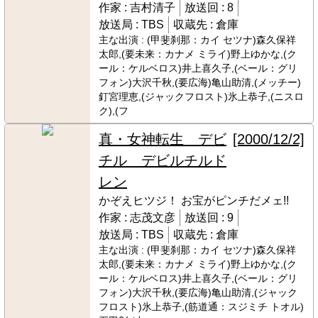
作家 :
吉村清子
放送回 :
8
放送局 :
TBS
収蔵先 :
倉庫
主な出演 :
(甲斐刹那：カイ セツナ)森久保祥
太郎,(要未来：カナメ ミライ)野上ゆかな,(ク
ール：ケルベロス)井上喜久子,(ベール：グリ
フォン)大沢千秋,(要広海)亀山助清,(メッチー)
釘宮理恵,(ジャックフロスト)氷上恭子,(ニスロ
ク),(フ
真・女神転生 デビ
[2000/12/2]
チル デビルチルド
レン
かぞえヒツジ！ お宝がピンチだメェ!!
作家 :
志茂文彦
放送回 :
9
放送局 :
TBS
収蔵先 :
倉庫
主な出演 :
(甲斐刹那：カイ セツナ)森久保祥
太郎,(要未来：カナメ ミライ)野上ゆかな,(ク
ール：ケルベロス)井上喜久子,(ベール：グリ
フォン)大沢千秋,(要広海)亀山助清,(ジャック
フロスト)氷上恭子,(筋道通：スジミチ トオル)