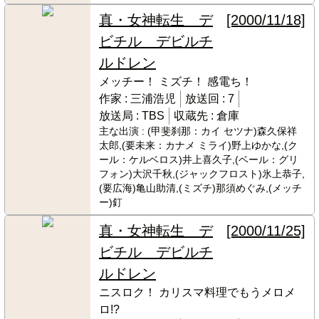
真・女神転生 デ
[2000/11/18]
ビチル デビルチ
ルドレン
メッチー！ ミズチ！ 感電ち！
作家 :
三浦浩児
放送回 :
7
放送局 :
TBS
収蔵先 :
倉庫
主な出演 :
(甲斐刹那：カイ セツナ)森久保祥
太郎,(要未来：カナメ ミライ)野上ゆかな,(ク
ール：ケルベロス)井上喜久子,(ベール：グリ
フォン)大沢千秋,(ジャックフロスト)氷上恭子,
(要広海)亀山助清,(ミズチ)那須めぐみ,(メッチ
ー)釘
真・女神転生 デ
[2000/11/25]
ビチル デビルチ
ルドレン
ニスロク！ カリスマ料理でもうメロメ
ロ!?