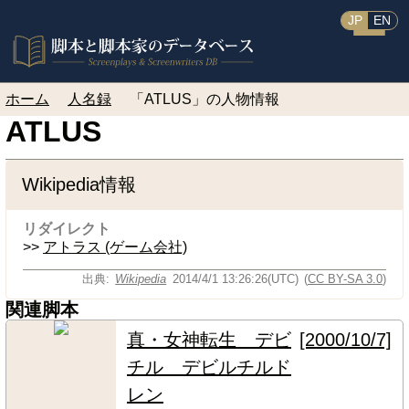
JP
EN
ホーム
人名録
「ATLUS」の人物情報
ATLUS
Wikipedia情報
リダイレクト
>>
アトラス (ゲーム会社)
出典
Wikipedia
2014/4/1 13:26:26(UTC)
(
CC BY-SA 3.0
)
関連脚本
真・女神転生 デビ
[2000/10/7]
チル デビルチルド
レン