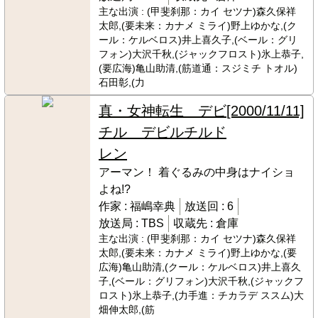
主な出演 :
(甲斐刹那：カイ セツナ)森久保祥
太郎,(要未来：カナメ ミライ)野上ゆかな,(ク
ール：ケルベロス)井上喜久子,(ベール：グリ
フォン)大沢千秋,(ジャックフロスト)氷上恭子,
(要広海)亀山助清,(筋道通：スジミチ トオル)
石田彰,(力
真・女神転生 デビ
[2000/11/11]
チル デビルチルド
レン
アーマン！ 着ぐるみの中身はナイショ
よね!?
作家 :
福嶋幸典
放送回 :
6
放送局 :
TBS
収蔵先 :
倉庫
主な出演 :
(甲斐刹那：カイ セツナ)森久保祥
太郎,(要未来：カナメ ミライ)野上ゆかな,(要
広海)亀山助清,(クール：ケルベロス)井上喜久
子,(ベール：グリフォン)大沢千秋,(ジャックフ
ロスト)氷上恭子,(力手進：チカラデ ススム)大
畑伸太郎,(筋