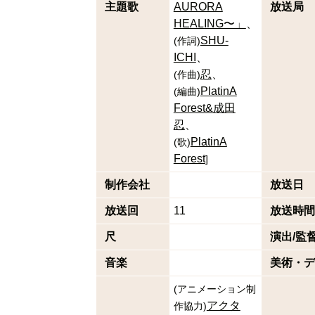
主題歌
AURORA
放送局
HEALING〜」
SHU-
(
作詞
)
ICHI
忍
(
作曲
)
PlatinA
(
編曲
)
Forest&成田
忍
PlatinA
(
歌
)
Forest
]
制作会社
放送日
放送回
11
放送時間
尺
演出/監
音楽
美術・デ
(
アニメーション制
アクタ
作協力
)