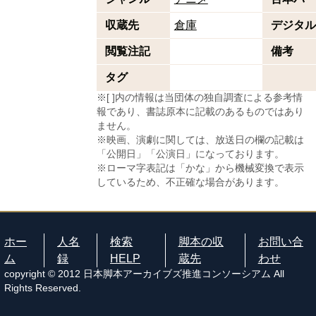
収蔵先
倉庫
デジタル
閲覧注記
備考
タグ
※[ ]内の情報は当団体の独自調査による参考情
報であり、書誌原本に記載のあるものではあり
ません。
※映画、演劇に関しては、放送日の欄の記載は
「公開日」「公演日」になっております。
※ローマ字表記は「かな」から機械変換で表示
しているため、不正確な場合があります。
ホー
人名
検索
脚本の収
お問い合
ム
録
HELP
蔵先
わせ
copyright © 2012 日本脚本アーカイブズ推進コンソーシアム All
Rights Reserved.