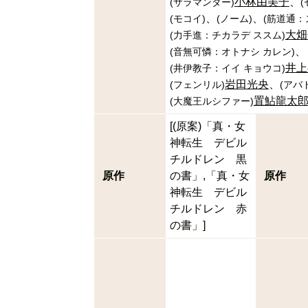
小林由美子
(
サラマンダー
)
(
(
モコイ
)
(
ノーム
)
(
筋道通：
大畑
(
力手進：チカラデ ススム
)
(
音無可憐：オトナシ カレン
)
井上
(
井伊教子：イイ キョウコ
)
岩田光央
(
フェンリル
)
(
アバ
置鮎龍太
(
大魔王ルシファー
)
[(原案)「真・女
神転生 デビル
チルドレン 黒
原作
の書」,「真・女
原作
神転生 デビル
チルドレン 赤
の書」]