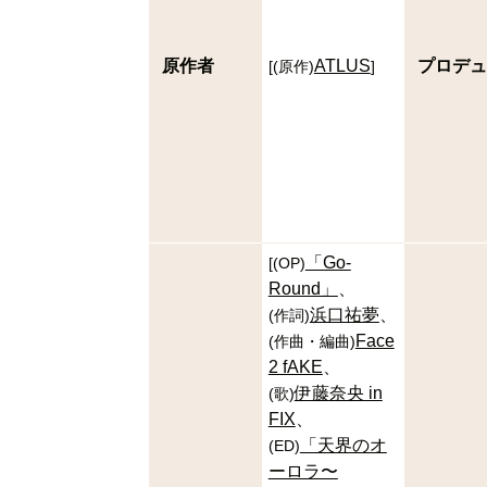
原作者
ATLUS
プロデュ
[
(
原作
)
]
「Go-
[
(
OP
)
Round」
浜口祐夢
(
作詞
)
Face
(
作曲・編曲
)
2 fAKE
伊藤奈央 in
(
歌
)
FIX
「天界のオ
(
ED
)
ーロラ〜