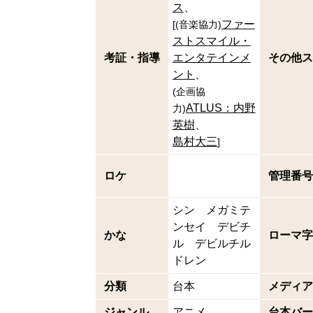
ス
ファー
[
(
音楽協力
)
ストスマイル・
考証・指導
エンタテインメ
その他ス
ント
(
企画協
ATLUS：内野
力
)
英樹
島村大三
]
ロケ
管理番号
シン メガミテ
ンセイ デビチ
かな
ローマ字
ル デビルチル
ドレン
分類
台本
メディア
ジャンル
アニメ
台本バー