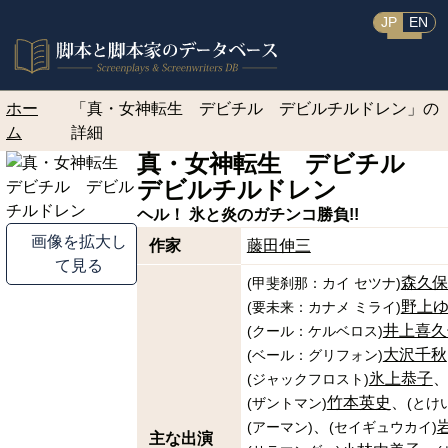
JP
EN
ホー
「真・女神転生 デビチル デビルチルドレン」の
ム
詳細
真・女神転生 デビチル
デビルチルドレン
ヘル！ 氷と炎のガチンコ勝負!!
画像を拡大し
作家
藤田伸三
て見る
森久
(
甲斐刹那：カイ セツナ
)
野上
(
要未来：カナメ ミライ
)
井上喜久
(
クール：ケルベロス
)
大沢千秋
(
ベール：グリフォン
)
氷上恭子
(
ジャックフロスト
)
竹本英史
(
ザントマン
)
(
とけ
(
アーマン
)
(
セイギュウカイ
)
主な出演