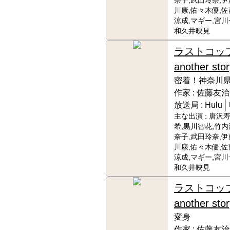
奈子,武田玲奈,伊
川康,佑々木優,佐
涼成,マギー,宮川
和久井映見
ラストコッ
another stor
密着！神奈川県
作家 :
佐藤友治
放送局 :
Hulu
主な出演 :
唐沢寿
希,黒川智花,竹内
奈子,武田玲奈,伊
川康,佑々木優,佐
涼成,マギー,宮川
和久井映見
ラストコッ
another stor
変身
作家 :
佐藤友治