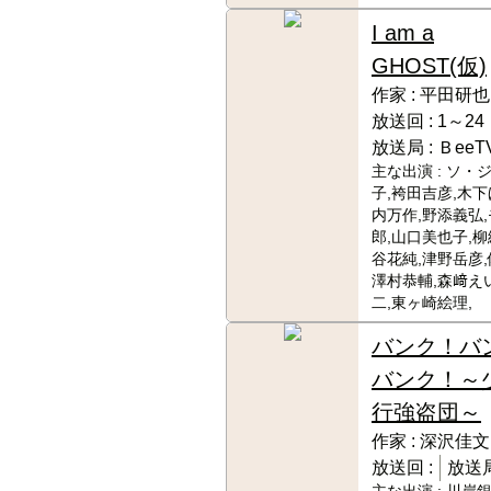
I am a
GHOST(仮)
作家 :
平田研也
放送回 :
1～24
放送局 :
ＢeeT
主な出演 :
ソ・ジ
子,袴田吉彦,木下
内万作,野添義弘
郎,山口美也子,柳
谷花純,津野岳彦,
澤村恭輔,森﨑え
二,東ヶ崎絵理,
バンク！バ
バンク！～
行強盗団～
作家 :
深沢佳文
放送回 :
放送局