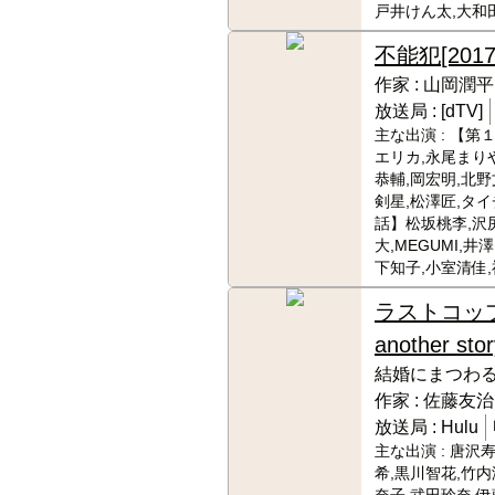
戸井けん太,大和
不能犯
[201
作家 :
山岡潤平
放送局 :
[dTV]
主な出演 :
【第１
エリカ,永尾まりや
恭輔,岡宏明,北野
剣星,松澤匠,タイ
話】松坂桃李,沢
大,MEGUMI,井
下知子,小室清佳,
ラストコッ
another stor
結婚にまつわ
作家 :
佐藤友治
放送局 :
Hulu
主な出演 :
唐沢寿
希,黒川智花,竹内