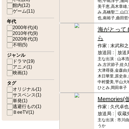
明,中島淳子,浦岡
館内
(
12
)
美千恵,高木章雄
ゲーム
(
11
)
み,高橋聖二,山口
也,南裕子,曲田
年代
2000年代
(
4
)
海がとって
2010年代
(
9
)
ら
2020年代
(
3
)
不明
(
5
)
作家 :
末武和之
放送回 :
放送局
ジャンル
主な出演 :
山本浩
ドラマ
(
19
)
み,古沢節子,佐久
アニメ
(
1
)
大津尋葵,金森由夫
映画
(
1
)
木日華里,原史奈,
中村愛美,平山大
タグ
ひとみ,岡田幸子
オリジナル
(
1
)
サスペンス
(
1
)
Memories(
単発
(
1
)
逃避行もの
(
1
)
作家 :
久代卓也
ＢeeTV
(
1
)
放送局 :
収蔵先
主な出演 :
市川由
うか