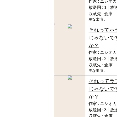
作家 :
ニシオカ
放送回 :
1
放送
収蔵先 :
倉庫
主な出演 :
それってホ
じゃないで
か？
作家 :
ニシオカ
放送回 :
2
放送
収蔵先 :
倉庫
主な出演 :
それってラ
じゃないで
か？
作家 :
ニシオカ
放送回 :
3
放送
収蔵先 :
倉庫