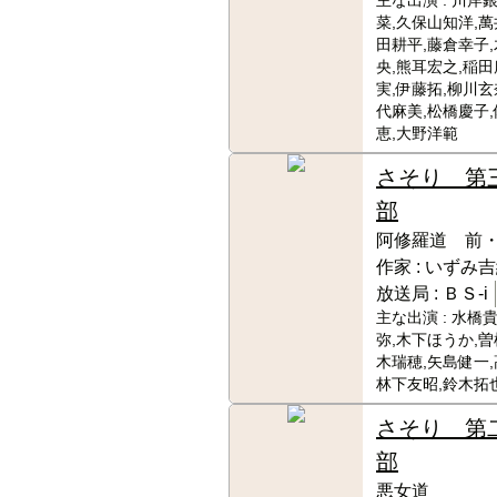
主な出演 :
川岸銀
菜,久保山知洋,萬
田耕平,藤倉幸子
央,熊耳宏之,稲田
実,伊藤拓,柳川玄
代麻美,松橋慶子
恵,大野洋範
さそり 第
部
阿修羅道 前
作家 :
いずみ吉
放送局 :
ＢＳ-i
主な出演 :
水橋貴
弥,木下ほうか,曽
木瑞穂,矢島健一,
林下友昭,鈴木拓也
さそり 第
部
悪女道