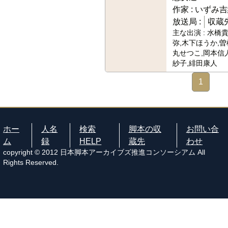
作家 :
いずみ吉
放送局 :
収蔵先
主な出演 :
水橋貴
弥,木下ほうか,曽
丸せつこ,岡本信
紗子,緋田康人
1
ホー
人名
検索
脚本の収
お問い合
ム
録
HELP
蔵先
わせ
copyright © 2012 日本脚本アーカイブズ推進コンソーシアム All
Rights Reserved.