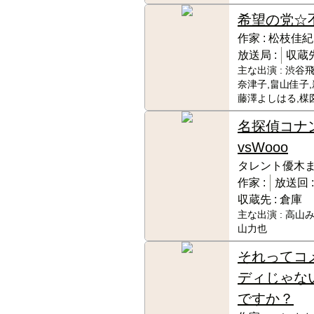
希望の党☆
作家 :
松枝佳紀
放送局 :
収蔵先
主な出演 :
渋谷飛
奈津子,畠山佳子,
藤澤よしはる,楳
名探偵コナ
vsWooo
タレント優木
作家 :
放送回 
収蔵先 :
倉庫
主な出演 :
高山み
山力也
それってコ
ディじゃな
ですか？