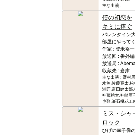
主な出演 :
僕の初恋を
キミに捧ぐ
バレンタイン大
部屋にやってく
作家 :
登米裕一
放送回 :
番外編
放送局 :
Abem
収蔵先 :
倉庫
主な出演 :
野村周
氷魚,佐藤寛太,松
洲匠,富田健太郎,
神蔵祐太,神崎亜子
也歌,峯石桃花,
ミス・シャ
ロック
ひげの幸子像