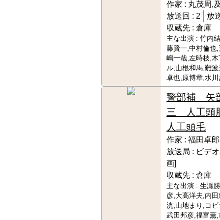
作家 :
丸茂周,
放送回 :
2
放送
収蔵先 :
倉庫
主な出演 :
竹内結
藤賢一,中村倫也,
嶋一哉,左時枝,
ル,山根和馬,難波
卓也,原博章,水
警部補 矢
三 人工頭脳
人工頭毛
作家 :
福田卓郎
放送局 :
ビデオ
画]
収蔵先 :
倉庫
主な出演 :
生瀬勝
彦,大高洋夫,内田
洸,山地まり,コビ
武田邦彦,福富薫,