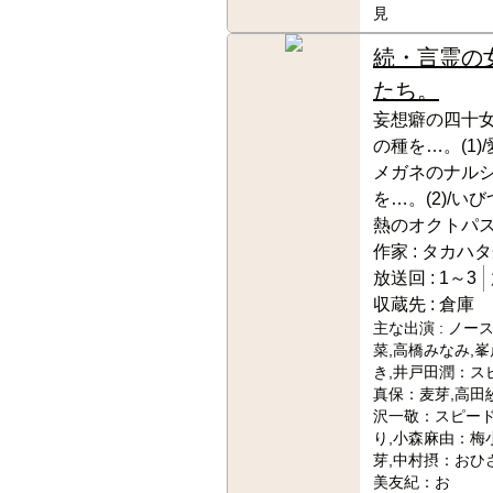
見
続・言霊の
たち。
妄想癖の四十
の種を…。(1)
メガネのナル
を…。(2)/い
熱のオクトパス
作家 :
タカハタ
放送回 :
1～3
収蔵先 :
倉庫
主な出演 :
ノー
菜,高橋みなみ,
き,井戸田潤：ス
真保：麦芽,高田
沢一敬：スピード
り,小森麻由：梅
芽,中村摂：おひ
美友紀：お