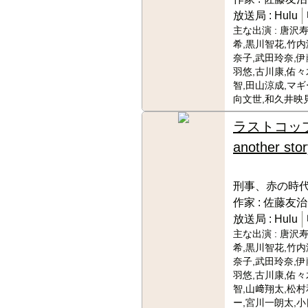
放送局 :
Hulu
主な出演 :
唐沢寿
希,黒川智花,竹内
奈子,武田玲奈,伊
羽悠,古川康,佑々
智,田山涼成,マギ
向文世,和久井映
ラストコッ
another stor
刑事、赤の時
作家 :
佐藤友治
放送局 :
Hulu
主な出演 :
唐沢寿
希,黒川智花,竹内
奈子,武田玲奈,伊
羽悠,古川康,佑々
智,山﨑翔太,松村
ー,宮川一朗太,