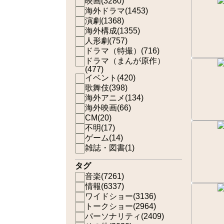
映画
(
3280
)
海外ドラマ
(
1453
)
演劇
(
1368
)
海外構成
(
1355
)
人形劇
(
757
)
ドラマ（特撮）
(
716
)
ドラマ（まんが原作）
(
477
)
イベント
(
420
)
歌舞伎
(
398
)
海外アニメ
(
134
)
海外映画
(
66
)
CM
(
20
)
不明
(
17
)
ゲーム
(
14
)
雑誌・図書
(
1
)
タグ
音楽
(
7261
)
情報
(
6337
)
ワイドショー
(
3136
)
トークショー
(
2964
)
パーソナリティ
(
2409
)