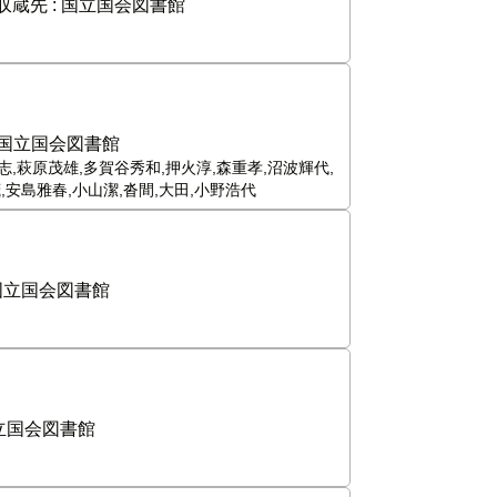
収蔵先 :
国立国会図書館
国立国会図書館
志,萩原茂雄,多賀谷秀和,押火淳,森重孝,沼波輝代,
茂,安島雅春,小山潔,沓間,大田,小野浩代
国立国会図書館
立国会図書館