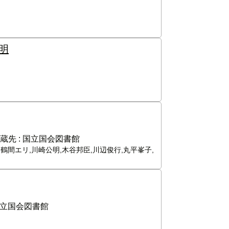
明
蔵先 :
国立国会図書館
,鶴間エリ,川崎公明,木谷邦臣,川辺俊行,丸平峯子,
立国会図書館