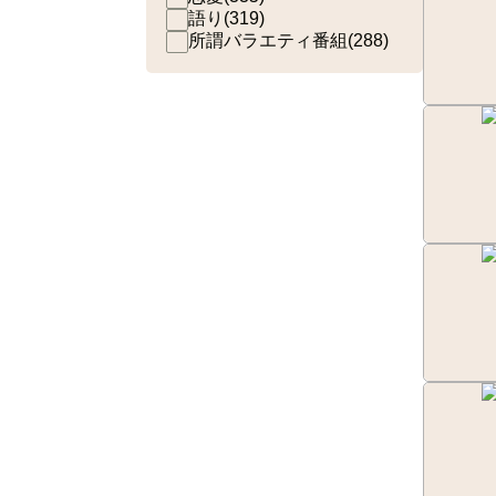
語り
(
319
)
所謂バラエティ番組
(
288
)