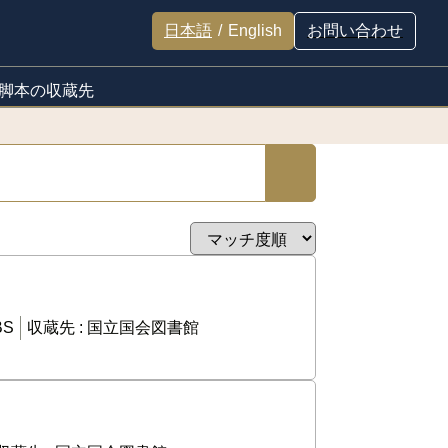
日本語
/
English
お問い合わせ
脚本の収蔵先
BS
収蔵先 :
国立国会図書館