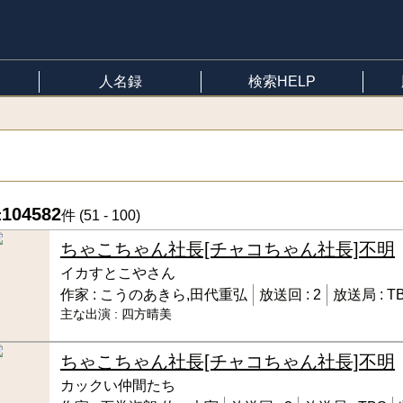
人名録
検索HELP
104582
:
件 (
51 - 100
)
ちゃこちゃん社長[チャコちゃん社長]
不明
イカすとこやさん
作家 :
こうのあきら,田代重弘
放送回 :
2
放送局 :
T
主な出演 :
四方晴美
ちゃこちゃん社長[チャコちゃん社長]
不明
カックい仲間たち