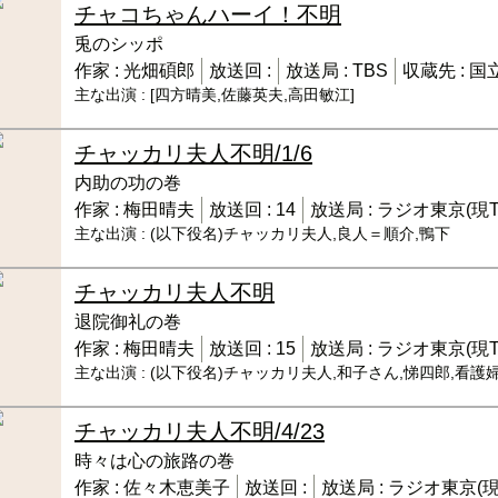
チャコちゃんハーイ！
不明
兎のシッポ
作家 :
光畑碩郎
放送回 :
放送局 :
TBS
収蔵先 :
国
主な出演 :
[四方晴美,佐藤英夫,高田敏江]
チャッカリ夫人
不明/1/6
内助の功の巻
作家 :
梅田晴夫
放送回 :
14
放送局 :
ラジオ東京(現T
主な出演 :
(以下役名)チャッカリ夫人,良人＝順介,鴨下
チャッカリ夫人
不明
退院御礼の巻
作家 :
梅田晴夫
放送回 :
15
放送局 :
ラジオ東京(現T
主な出演 :
(以下役名)チャッカリ夫人,和子さん,悌四郎,看護
チャッカリ夫人
不明/4/23
時々は心の旅路の巻
作家 :
佐々木恵美子
放送回 :
放送局 :
ラジオ東京(現