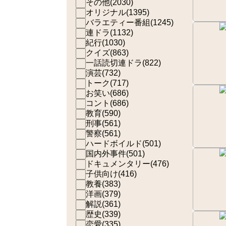
その他
(
2030
)
オリジナル
(
1395
)
バラエティー番組
(
1245
)
連ドラ
(
1132
)
紀行
(
1030
)
クイズ
(
863
)
一話読切連ドラ
(
822
)
演芸
(
732
)
トーク
(
717
)
お笑い
(
686
)
コント
(
686
)
教育
(
590
)
刑事
(
561
)
警察
(
561
)
ハードボイルド
(
501
)
国内外事件
(
501
)
ドキュメンタリー
(
476
)
子供向け
(
416
)
教養
(
383
)
洋画
(
379
)
解説
(
361
)
歴史
(
339
)
恋愛
(
335
)