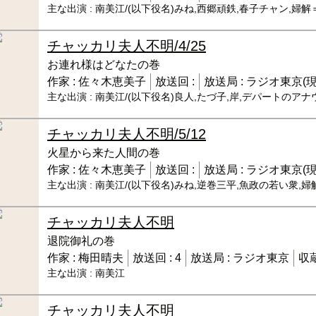
主な出演 :
南美江/(以下役名)みね,西郷頑鉄,春子チャン,婦
チャッカリ夫人
不明/4/25
お連れ様はどなたの巻
作家 :
佐々木恵美子
放送回 :
放送局 :
ラジオ東京(現
主な出演 :
南美江/(以下役名)良人,たづ子,岸,デパートのア
チャッカリ夫人
不明/5/12
火星から来た人間の巻
作家 :
佐々木恵美子
放送回 :
放送局 :
ラジオ東京(現
主な出演 :
南美江/(以下役名)みね,逆巻三平,魚政の若い衆,
チャッカリ夫人
不明
退院御礼の巻
作家 :
梅田晴夫
放送回 :
4
放送局 :
ラジオ東京
収蔵
主な出演 :
南美江
チャッカリ夫人
不明