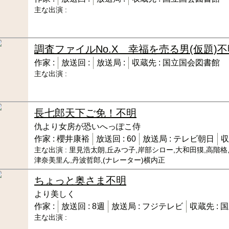
主な出演 :
調査ファイルNo.X 幸福を売る男(仮題)
不
作家 :
放送回 :
放送局 :
収蔵先 :
国立国会図書館
主な出演 :
長七郎天下ご免！
不明
仇より女房が恐いへっぽこ侍
作家 :
櫻井康裕
放送回 :
60
放送局 :
テレビ朝日
収
主な出演 :
里見浩太朗,丘みつ子,岸部シロー,大和田獏,高階格
津奈美里ん,丹波哲郎,(ナレーター)横内正
ちょっと奥さま
不明
より美しく
作家 :
放送回 :
8週
放送局 :
フジテレビ
収蔵先 :
国
主な出演 :