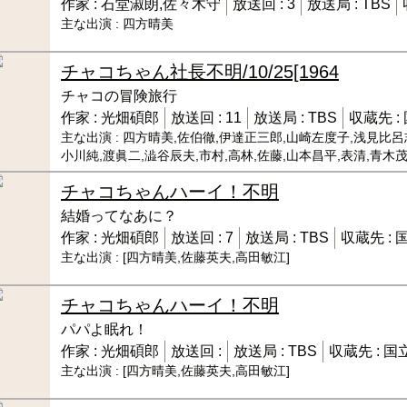
作家 :
石堂淑朗,佐々木守
放送回 :
3
放送局 :
TBS
主な出演 :
四方晴美
チャコちゃん社長
不明/10/25[1964
チャコの冒険旅行
作家 :
光畑碩郎
放送回 :
11
放送局 :
TBS
収蔵先 :
主な出演 :
四方晴美,佐伯徹,伊達正三郎,山崎左度子,浅見比呂
小川純,渡眞二,澁谷辰夫,市村,高林,佐藤,山本昌平,表清,青木
チャコちゃんハーイ！
不明
結婚ってなあに？
作家 :
光畑碩郎
放送回 :
7
放送局 :
TBS
収蔵先 :
主な出演 :
[四方晴美,佐藤英夫,高田敏江]
チャコちゃんハーイ！
不明
パパよ眠れ！
作家 :
光畑碩郎
放送回 :
放送局 :
TBS
収蔵先 :
国
主な出演 :
[四方晴美,佐藤英夫,高田敏江]