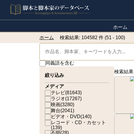
ホーム
ホーム
検索結果: 104582 件 (51 - 100)
同義語を含む
検索結果
絞り込み
メディア
テレビ
(
81643
)
ラジオ
(
17267
)
映画
(
3280
)
舞台
(
2041
)
ビデオ・DVD
(
140
)
レコード・CD・カセット
(
139
)
不明
(
28
)