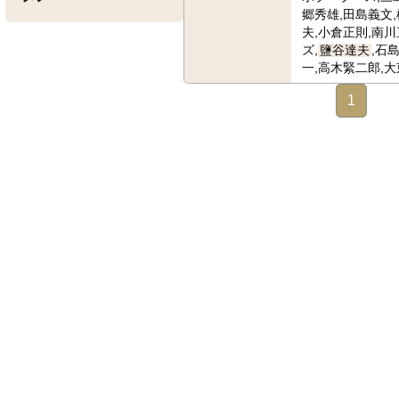
郷秀雄,田島義文
夫,小倉正則,南
ズ,
鹽谷達夫
,石
一,高木緊二郎,大
1