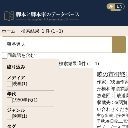
JP
EN
ホーム
検索結果: 1 件 (1 - 1)
同義語を含む
1
検索結果:
件 (
1 - 1
)
絞り込み
暁の市街戦
メディア
作家 :
(映画作
映画
(
1
)
舟橋和郎,館岡
年代
放送回 :
放送局
1950年代
(
1
)
収蔵先 :
※閲覧
い合わせくだ
ジャンル
主な出演 :
[宇佐
映画
(
1
)
千秋,春日俊二,宮
タグ
ボブ・ブース,三