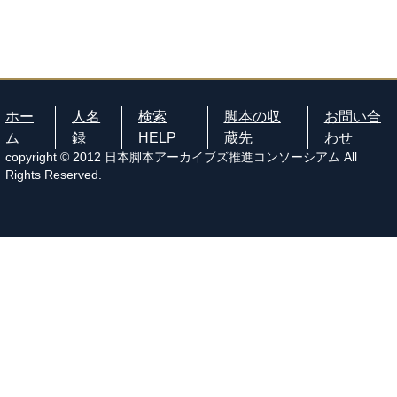
ホー
人名
検索
脚本の収
お問い合
ム
録
HELP
蔵先
わせ
copyright © 2012 日本脚本アーカイブズ推進コンソーシアム All
Rights Reserved.