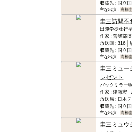
収蔵先 :
国立国
主な出演 :
高橋
圭三訪問
不明
出陣学徒壮行
作家 :
曽我部博
放送回 :
316
収蔵先 :
国立国
主な出演 :
高橋
圭三ミュー
レゼント
バックミラー
作家 :
津瀬宏
放送局 :
日本テ
収蔵先 :
国立国
主な出演 :
高橋
圭三ミュウ