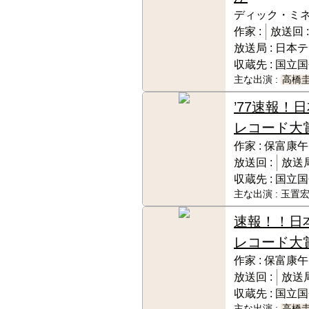
ディック・ミ
作家 :
放送回 :
放送局 :
日本テ
収蔵先 :
国立国
主な出演 :
高橋
’77速報！
レコード大
作家 :
保富康午
放送回 :
放送局
収蔵先 :
国立国
主な出演 :
玉置宏
速報！！日
レコード大
作家 :
保富康午
放送回 :
放送局
収蔵先 :
国立国
主な出演 :
高橋