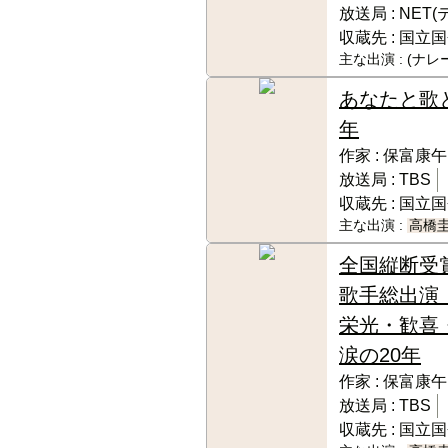
放送局 :
NET
収蔵先 :
国立国
主な出演 :
(ナレ
あなたと歌と
年
作家 :
保富康午
放送局 :
TBS
収蔵先 :
国立国
主な出演 :
高橋
全国縦断受
歌手総出
栄光・歓喜
涙の20年
作家 :
保富康午
放送局 :
TBS
収蔵先 :
国立国