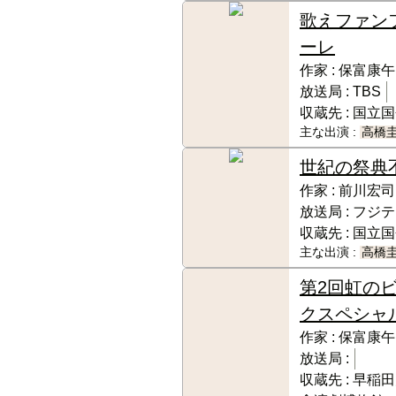
歌えファン
ーレ
作家 :
保富康午
放送局 :
TBS
収蔵先 :
国立国
主な出演 :
高橋
世紀の祭典
作家 :
前川宏司
放送局 :
フジテ
収蔵先 :
国立国
主な出演 :
高橋
第2回虹の
クスペシャ
作家 :
保富康午
放送局 :
収蔵先 :
早稲田