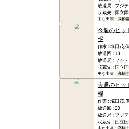
放送局 :
フジテ
収蔵先 :
国立国
主な出演 :
高橋
今週のヒッ
報
作家 :
塚田茂,
放送回 :
18
放送局 :
フジテ
収蔵先 :
国立国
主な出演 :
高橋
今週のヒッ
報
作家 :
塚田茂,
放送回 :
20
放送局 :
フジテ
収蔵先 :
国立国
主な出演 :
高橋