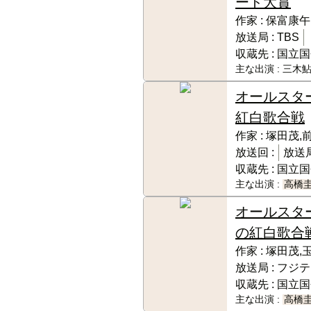
ード大賞
作家 :
保富康午
放送局 :
TBS
収蔵先 :
国立国
主な出演 :
三木鮎
オールスタ
紅白歌合戦
作家 :
塚田茂,
放送回 :
放送局
収蔵先 :
国立国
主な出演 :
高橋
オールスタ
の紅白歌合
作家 :
塚田茂,
放送局 :
フジテ
収蔵先 :
国立国
主な出演 :
高橋