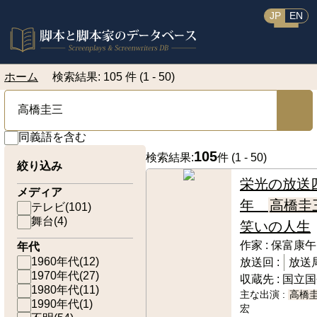
JP
EN
ホーム
検索結果: 105 件 (1 - 50)
同義語を含む
105
検索結果:
件 (
1 - 50
)
絞り込み
栄光の放送
メディア
年
高橋圭
テレビ
(
101
)
舞台
(
4
)
笑いの人生
作家 :
保富康午
年代
1960年代
(
12
)
放送回 :
放送局
1970年代
(
27
)
収蔵先 :
国立国
1980年代
(
11
)
主な出演 :
高橋
1990年代
(
1
)
宏