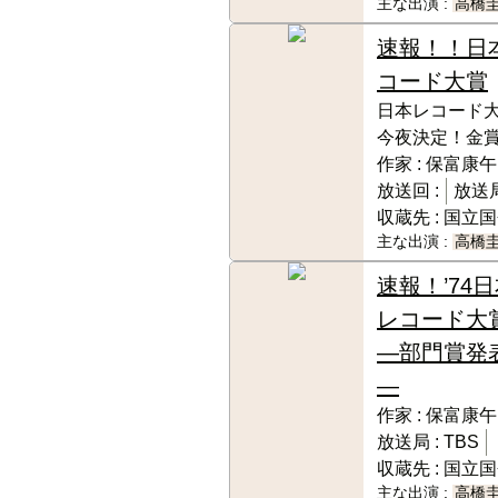
主な出演 :
高橋
速報！！日
コード大賞
日本レコード
今夜決定！金賞
作家 :
保富康午
放送回 :
放送局
収蔵先 :
国立国
主な出演 :
高橋
速報！’74
レコード大
―部門賞発
―
作家 :
保富康午
放送局 :
TBS
収蔵先 :
国立国
主な出演 :
高橋