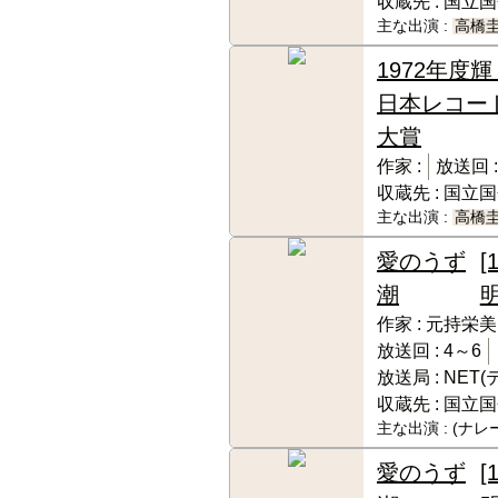
収蔵先 :
国立国
主な出演 :
高橋
1972年度輝
日本レコー
大賞
作家 :
放送回 :
収蔵先 :
国立国
主な出演 :
高橋
愛のうず
[
潮
作家 :
元持栄美
放送回 :
4～6
放送局 :
NET
収蔵先 :
国立国
主な出演 :
(ナレ
愛のうず
[