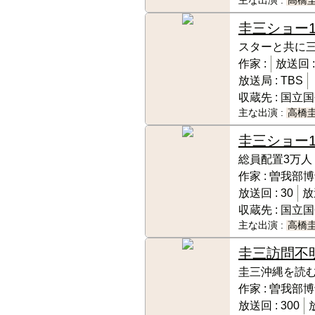
主な出演 :
高橋
圭三ショー
スターと共に
作家 :
放送回 
放送局 :
TBS
収蔵先 :
国立国
主な出演 :
高橋
圭三ショー
総員配置3万人
作家 :
曽我部博
放送回 :
30
放
収蔵先 :
国立国
主な出演 :
高橋
圭三訪問
不明
圭三沖縄を読
作家 :
曽我部博
放送回 :
300