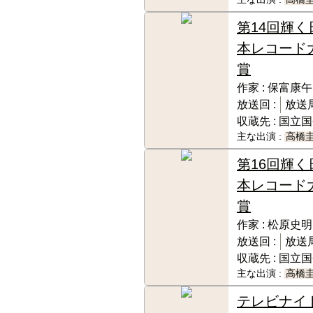
第14回輝く
本レコード
賞
作家 :
保富康午
放送回 :
放送局
収蔵先 :
国立国
主な出演 :
高橋
第16回輝く
本レコード
賞
作家 :
松原史明
放送回 :
放送局
収蔵先 :
国立国
主な出演 :
高橋
テレビナイ