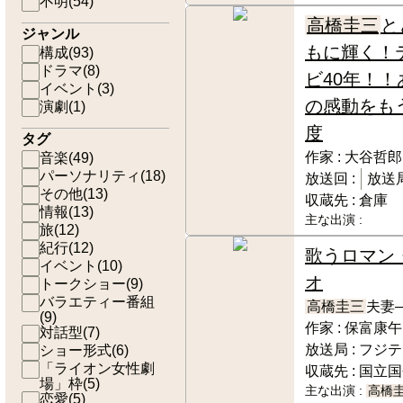
不明
(
54
)
高橋圭三
と
ジャンル
もに輝く！
構成
(
93
)
ドラマ
(
8
)
ビ40年！！
イベント
(
3
)
の感動をも
演劇
(
1
)
度
タグ
作家 :
大谷哲郎
音楽
(
49
)
パーソナリティ
(
18
)
放送回 :
放送局
その他
(
13
)
収蔵先 :
倉庫
情報
(
13
)
主な出演 :
旅
(
12
)
紀行
(
12
)
歌うロマン
イベント
(
10
)
オ
トークショー
(
9
)
バラエティー番組
高橋圭三
夫妻―
(
9
)
作家 :
保富康午
対話型
(
7
)
放送局 :
フジテ
ショー形式
(
6
)
「ライオン女性劇
収蔵先 :
国立国
場」枠
(
5
)
主な出演 :
高橋
恋愛
(
5
)