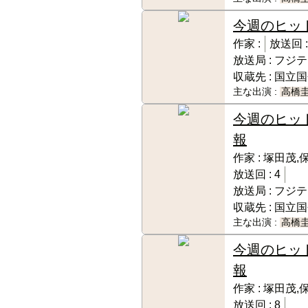
今週のヒッ
作家 :
放送回 
放送局 :
フジテ
収蔵先 :
国立国
主な出演 :
高橋
今週のヒッ
報
作家 :
塚田茂,
放送回 :
4
放送局 :
フジテ
収蔵先 :
国立国
主な出演 :
高橋
今週のヒッ
報
作家 :
塚田茂,
放送回 :
8