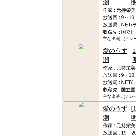
潮
作家 :
元持栄美
放送回 :
9～10
放送局 :
NET
収蔵先 :
国立国
主な出演 :
(ナレ
愛のうず
潮
作家 :
元持栄美
放送回 :
9・10
放送局 :
NET
収蔵先 :
国立国
主な出演 :
(ナレ
愛のうず
[
潮
作家 :
元持栄美
放送回 :
19・2