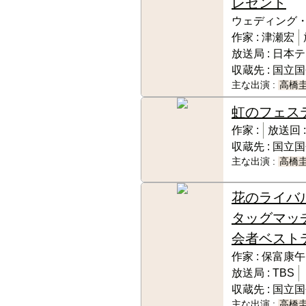
レゼント
ウェディング
作家 :
津瀬宏
放送局 :
日本テ
収蔵先 :
国立国
主な出演 :
高橋
虹のフェス
作家 :
放送回 :
収蔵先 :
国立国
主な出演 :
高橋
花のライバ
タッグマッ
会者ベスト
作家 :
保富康午
放送局 :
TBS
収蔵先 :
国立国
主な出演 :
高橋