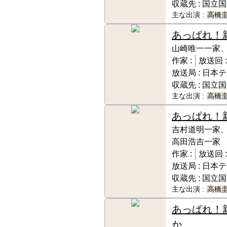
収蔵先 :
国立国
主な出演 :
高橋
あっぱれ！
山崎唯一一家
作家 :
放送回 :
放送局 :
日本テ
収蔵先 :
国立国
主な出演 :
高橋
あっぱれ！
吉村道明一家
高田浩吉一家
作家 :
放送回 :
放送局 :
日本テ
収蔵先 :
国立国
主な出演 :
高橋
あっぱれ！
か