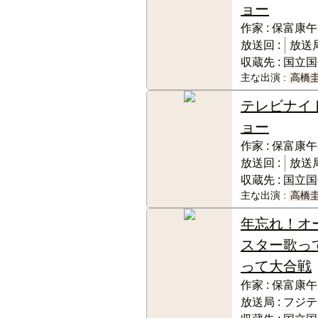
ョー
作家 :
保富康午
放送回 :
放送局
収蔵先 :
国立国
主な出演 :
高橋
テレビナイ
ョー
作家 :
保富康午
放送回 :
放送局
収蔵先 :
国立国
主な出演 :
高橋
年忘れ！オ
スター歌っ
って大合戦
作家 :
保富康午
放送局 :
フジテ