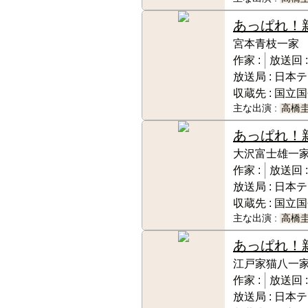
あっぱれ！
宮本青枝一家
作家 :
放送回 :
放送局 :
日本テ
収蔵先 :
国立国
主な出演 :
高橋
あっぱれ！
大沢富士雄一
作家 :
放送回 :
放送局 :
日本テ
収蔵先 :
国立国
主な出演 :
高橋
あっぱれ！
江戸家猫八一
作家 :
放送回 :
放送局 :
日本テ