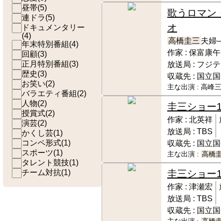
昼帯
(
5
)
歌うロマン
連ドラ
(
5
)
オ
ドキュメンタリー
(
4
)
高橋圭三
夫婦―
年末特別番組
(
4
)
作家 :
保富康午
回顧
(
3
)
正月特別番組
(
3
)
放送局 :
フジテ
歴史
(
3
)
収蔵先 :
国立国
お笑い
(
2
)
主な出演 :
高峰三
バラエティ番組
(
2
)
人物
(
2
)
圭三ショー
授賞式
(
2
)
作家 :
北英祥
演芸
(
2
)
放送局 :
TBS
かくし芸
(
1
)
コンペ形式
(
1
)
収蔵先 :
国立国
スポーツ
(
1
)
主な出演 :
高橋
タレント競技
(
1
)
チーム対抗
(
1
)
圭三ショー
作家 :
津瀬宏
放送局 :
TBS
収蔵先 :
国立国