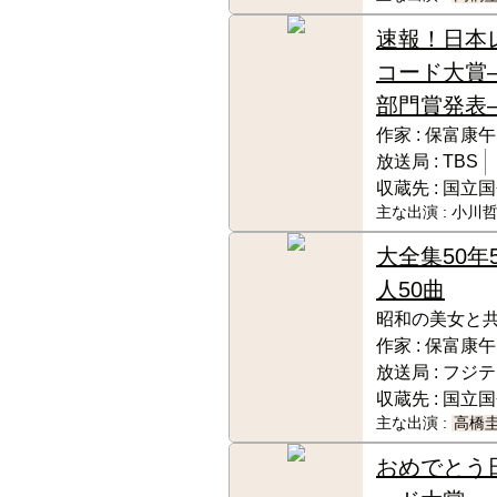
速報！日本
コード大賞
部門賞発表
作家 :
保富康午
放送局 :
TBS
収蔵先 :
国立国
主な出演 :
小川哲
大全集50年5
人50曲
昭和の美女と
作家 :
保富康午
放送局 :
フジテ
収蔵先 :
国立国
主な出演 :
高橋
おめでとう