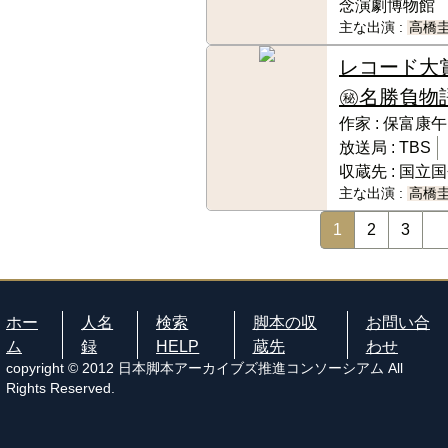
念演劇博物館
主な出演 :
高橋
レコード大
㊙名勝負物
作家 :
保富康午
放送局 :
TBS
収蔵先 :
国立国
主な出演 :
高橋
1
2
3
ホー
人名
検索
脚本の収
お問い合
ム
録
HELP
蔵先
わせ
copyright © 2012 日本脚本アーカイブズ推進コンソーシアム All
Rights Reserved.