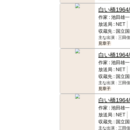
白い橋
1964
作家 :
池田雄一
放送局 :
NET
収蔵先 :
国立国
主な出演 :
三田佳
見章子
白い橋
1964
作家 :
池田雄一
放送局 :
NET
収蔵先 :
国立国
主な出演 :
三田佳
見章子
白い橋
1964
作家 :
池田雄一
放送局 :
NET
収蔵先 :
国立国
主な出演 :
三田佳