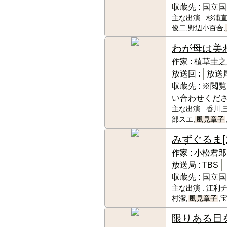
収蔵先 :
国立国
主な出演 :
杉浦直
俊二,野辺小百合,
わが母は美
作家 :
植草圭之
放送回 :
放送局
収蔵先 :
※閲覧
い合わせくだ
主な出演 :
香川,
部スエ,
風見章子
みずぐるま
[
作家 :
小松君郎
放送局 :
TBS
収蔵先 :
国立国
主な出演 :
江利チ
村潔,
風見章子
,
限りある日