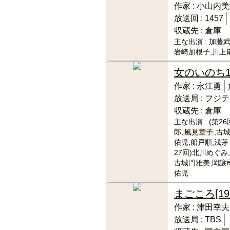
作家 :
小山内美
放送回 :
1457
収蔵先 :
倉庫
主な出演 :
加藤武
岩崎加根子,川上
女のいのち
作家 :
永江勇
放送局 :
フジテ
収蔵先 :
倉庫
主な出演 :
(第2
郎,
風見章子
,古
佑児,船戸順,浅茅
27回)北川めぐみ
古城門雅美,岡譲
佑児
まごころ
[19
作家 :
津田幸夫
放送局 :
TBS