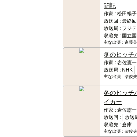
闘記
作家 :
松田暢子
放送回 :
最終回
放送局 :
フジテ
収蔵先 :
国立国
主な出演 :
進藤英
冬のヒッチ
作家 :
岩佐憲一
放送局 :
NHK
主な出演 :
柴俊夫
冬のヒッチ
イカー
作家 :
岩佐憲一
放送回 :
放送局
収蔵先 :
倉庫
主な出演 :
柴俊夫