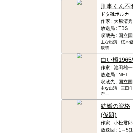
刑事くん
不
ドタ靴ポルカ
作家 :
大原清秀
放送局 :
TBS
収蔵先 :
国立国
主な出演 :
桜木健
康晴
白い橋
1965
作家 :
池田雄一
放送局 :
NET
収蔵先 :
国立国
主な出演 :
三田佳
守一
結婚の資格
(仮題)
作家 :
小松君郎
放送回 :
1～5(