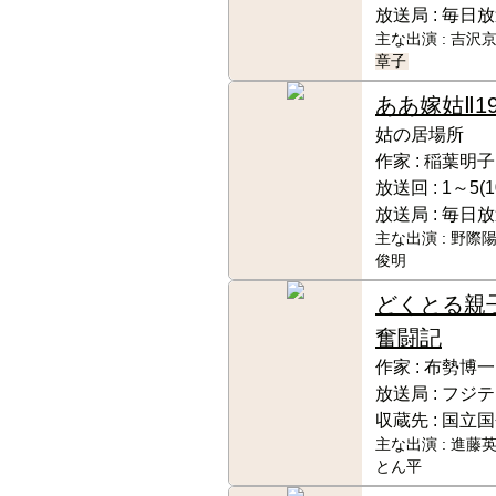
放送局 :
毎日放
主な出演 :
吉沢京
章子
ああ嫁姑Ⅱ
1
姑の居場所
作家 :
稲葉明子
放送回 :
1～5(1
放送局 :
毎日放
主な出演 :
野際陽
俊明
どくとる親
奮闘記
作家 :
布勢博一
放送局 :
フジテ
収蔵先 :
国立国
主な出演 :
進藤英
とん平