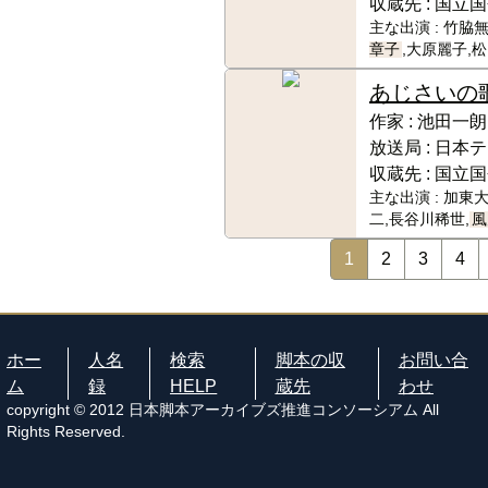
収蔵先 :
国立国
主な出演 :
竹脇無
章子
,大原麗子,
あじさいの
作家 :
池田一朗
放送局 :
日本テ
収蔵先 :
国立国
主な出演 :
加東大
二,長谷川稀世,
風
1
2
3
4
ホー
人名
検索
脚本の収
お問い合
ム
録
HELP
蔵先
わせ
copyright © 2012 日本脚本アーカイブズ推進コンソーシアム All
Rights Reserved.