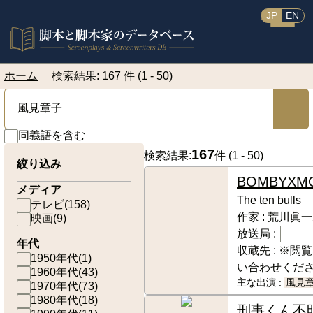
JP
EN
ホーム
検索結果: 167 件 (1 - 50)
同義語を含む
167
検索結果:
件 (
1 - 50
)
絞り込み
BOMBYXM
メディア
The ten bulls
テレビ
(
158
)
作家 :
荒川眞一
映画
(
9
)
放送局 :
年代
収蔵先 :
※閲覧
1950年代
(
1
)
い合わせくだ
1960年代
(
43
)
主な出演 :
風見
1970年代
(
73
)
1980年代
(
18
)
刑事くん
不