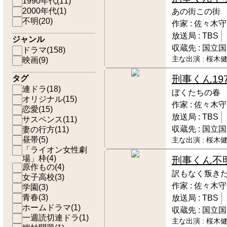
1990年代
(
11
)
2000年代
(
1
)
あの街この街
不明
(
20
)
作家 :
佐々木守
放送局 :
TBS
ジャンル
収蔵先 :
国立国
ドラマ
(
158
)
主な出演 :
桜木健
映画
(
9
)
刑事くん
19
タグ
連ドラ
(
18
)
ぼくたちの春 
オリジナル
(
15
)
作家 :
佐々木守
恋愛
(
15
)
放送局 :
TBS
サスペンス
(
11
)
収蔵先 :
国立国
妻の行方
(
11
)
昼帯
(
5
)
主な出演 :
桜木健
「ライオン女性劇
場」枠
(
4
)
刑事くん
不
原作もの
(
4
)
訳もなく叛き
女子高校
(
3
)
作家 :
佐々木守
学園
(
3
)
青春
(
3
)
放送局 :
TBS
ホームドラマ
(
1
)
収蔵先 :
国立国
一週読切連ドラ
(
1
)
主な出演 :
桜木健