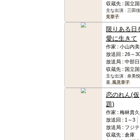
収蔵先 :
国立国
主な出演 :
三田佳
見章子
限りある日
愛に生きて
作家 :
小山内美
放送回 :
26～30
放送局 :
中部日
収蔵先 :
国立国
主な出演 :
奈美悦
喜,
風見章子
恋のれん(仮
題)
作家 :
梅林貴久
放送回 :
1～3
放送局 :
フジテ
収蔵先 :
倉庫