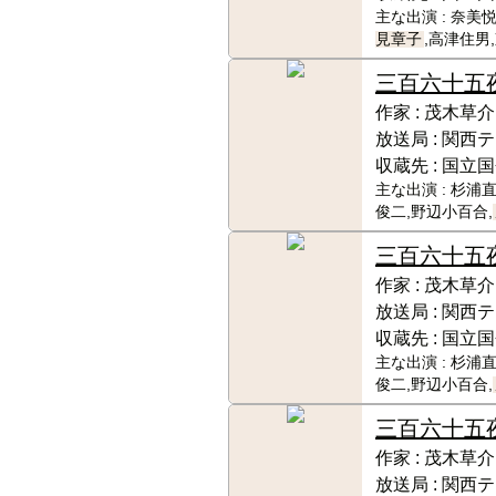
主な出演 :
奈美悦
見章子
,高津住男
三百六十五
作家 :
茂木草介
放送局 :
関西テ
収蔵先 :
国立国
主な出演 :
杉浦直
俊二,野辺小百合,
三百六十五
作家 :
茂木草介
放送局 :
関西テ
収蔵先 :
国立国
主な出演 :
杉浦直
俊二,野辺小百合,
三百六十五
作家 :
茂木草介
放送局 :
関西テ