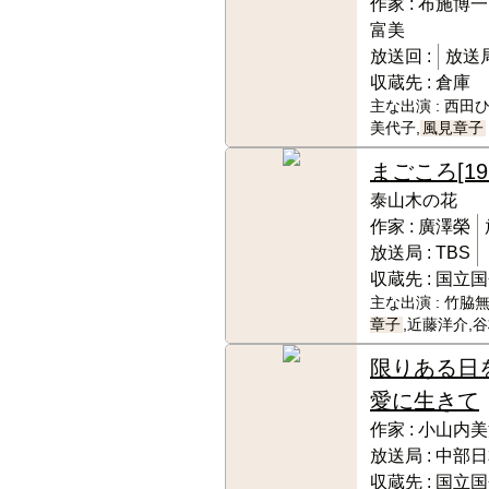
作家 :
布施博一
富美
放送回 :
放送局
収蔵先 :
倉庫
主な出演 :
西田ひ
美代子,
風見章子
まごころ
[19
泰山木の花
作家 :
廣澤榮
放送局 :
TBS
収蔵先 :
国立国
主な出演 :
竹脇無
章子
,近藤洋介,
限りある日
愛に生きて
作家 :
小山内美
放送局 :
中部日
収蔵先 :
国立国