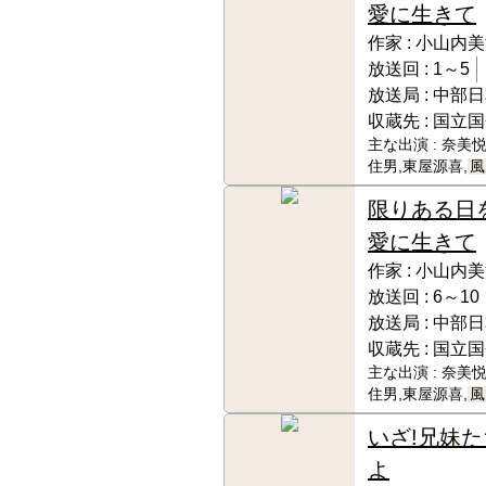
愛に生きて
作家 :
小山内美
放送回 :
1～5
放送局 :
中部日
収蔵先 :
国立国
主な出演 :
奈美悦
住男,東屋源喜,
風
限りある日
愛に生きて
作家 :
小山内美
放送回 :
6～10
放送局 :
中部日
収蔵先 :
国立国
主な出演 :
奈美悦
住男,東屋源喜,
風
いざ!兄妹た
よ