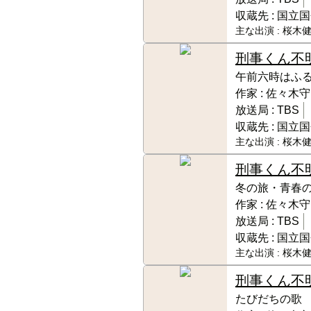
収蔵先 :
国立国
主な出演 :
桜木健
刑事くん
不
午前六時はふ
作家 :
佐々木守
放送局 :
TBS
収蔵先 :
国立国
主な出演 :
桜木健
刑事くん
不
冬の旅・青春
作家 :
佐々木守
放送局 :
TBS
収蔵先 :
国立国
主な出演 :
桜木健
刑事くん
不
たびだちの歌