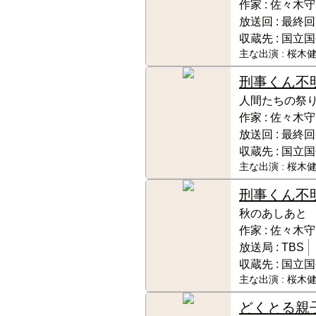
作家 :
佐々木守
放送回 :
最終回
収蔵先 :
国立国
主な出演 :
桜木健
刑事くん
不
人間たちの祭
作家 :
佐々木守
放送回 :
最終回
収蔵先 :
国立国
主な出演 :
桜木健
刑事くん
不
秋のあしあと 
作家 :
佐々木守
放送局 :
TBS
収蔵先 :
国立国
主な出演 :
桜木健
どくとる親