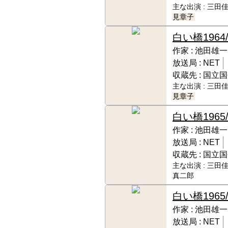
主な出演 :
三田佳
見章子
白い橋
1964
作家 :
池田雄一
放送局 :
NET
収蔵先 :
国立国
主な出演 :
三田佳
見章子
白い橋
1965
作家 :
池田雄一
放送局 :
NET
収蔵先 :
国立国
主な出演 :
三田佳
真二郎
白い橋
1965/
作家 :
池田雄一
放送局 :
NET