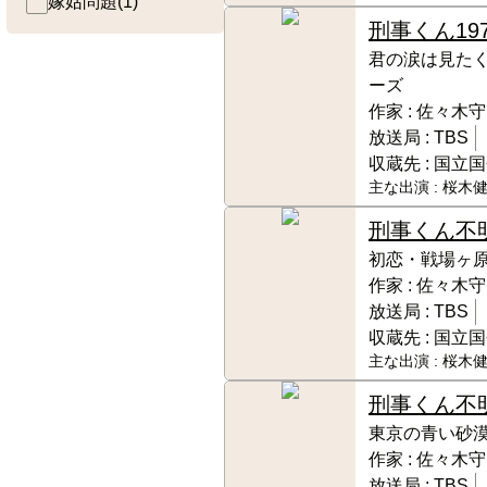
嫁姑問題
(
1
)
刑事くん
19
君の涙は見たく
ーズ
作家 :
佐々木守
放送局 :
TBS
収蔵先 :
国立国
主な出演 :
桜木健
刑事くん
不
初恋・戦場ヶ
作家 :
佐々木守
放送局 :
TBS
収蔵先 :
国立国
主な出演 :
桜木健
刑事くん
不
東京の青い砂
作家 :
佐々木守
放送局 :
TBS