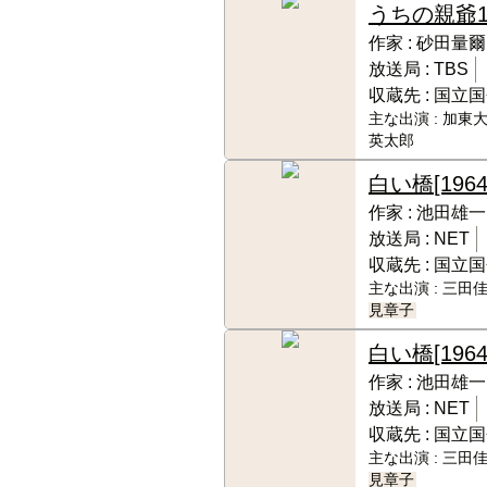
うちの親爺
作家 :
砂田量爾
放送局 :
TBS
収蔵先 :
国立国
主な出演 :
加東大
英太郎
白い橋
[1964
作家 :
池田雄一
放送局 :
NET
収蔵先 :
国立国
主な出演 :
三田佳
見章子
白い橋
[1964
作家 :
池田雄一
放送局 :
NET
収蔵先 :
国立国
主な出演 :
三田佳
見章子