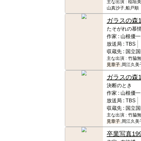
主な出演 :
稲垣美
山真沙子,船戸順
ガラスの森
たそがれの慕
作家 :
山根優一
放送局 :
TBS
収蔵先 :
国立国
主な出演 :
竹脇無
見章子
,岡江久美
ガラスの森
決断のとき
作家 :
山根優一
放送局 :
TBS
収蔵先 :
国立国
主な出演 :
竹脇無
見章子
,岡江久美
卒業写真
19