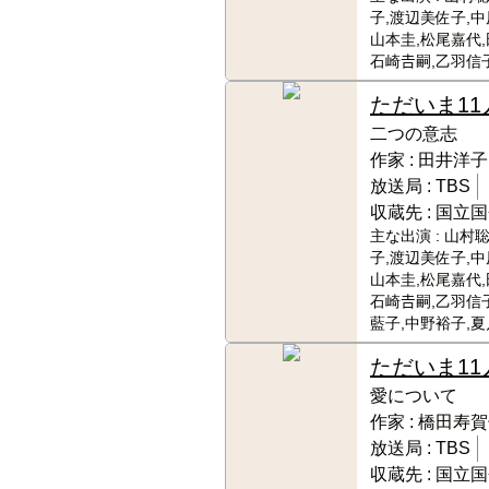
子,渡辺美佐子,中
山本圭,松尾嘉代,
石崎𠮷嗣,乙羽信
ただいま11
二つの意志
作家 :
田井洋子
放送局 :
TBS
収蔵先 :
国立国
主な出演 :
山村聡
子,渡辺美佐子,中
山本圭,松尾嘉代,
石崎𠮷嗣,乙羽信
藍子,中野裕子,
ただいま11
愛について
作家 :
橋田寿賀
放送局 :
TBS
収蔵先 :
国立国