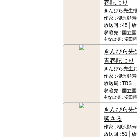
春記より
きんぴら先生
作家 :
柳沢類寿
放送回 :
45
放
収蔵先 :
国立国
主な出演 :
沼田曜
きんぴら先
青春記より
きんぴら先生
作家 :
柳沢類寿
放送局 :
TBS
収蔵先 :
国立国
主な出演 :
沼田曜
きんぴら先
談さる
作家 :
柳沢類寿
放送回 :
51
放