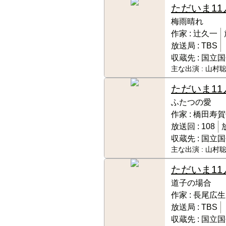
ただいま11
梅雨晴れ
作家 :
辻久一
放送局 :
TBS
収蔵先 :
国立国
主な出演 :
山村聡
ただいま11
ふたつの愛
作家 :
橋田寿賀
放送回 :
108
収蔵先 :
国立国
主な出演 :
山村聡
ただいま11
道子の場合
作家 :
長尾広生
放送局 :
TBS
収蔵先 :
国立国