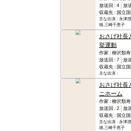
放送回 :
4
放送
収蔵先 :
国立国
主な出演 :
永津澄
雄,三崎千恵子
おさげ社長
挙運動
作家 :
柳沢類寿
放送回 :
7
放送
収蔵先 :
国立国
主な出演 :
おさげ社長
ニホーム
作家 :
柳沢類寿
放送回 :
2
放送
収蔵先 :
国立国
主な出演 :
永津澄
雄,三崎千恵子