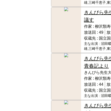
雄,三崎千恵子,
きんぴら先
議す
作家 :
柳沢類寿
放送回 :
49
放
収蔵先 :
国立国
主な出演 :
沼田曜
雄,三崎千恵子,
きんぴら先
青春記より
きんぴら先生
作家 :
柳沢類寿
放送回 :
44
放
収蔵先 :
国立国
主な出演 :
沼田曜
きんぴら先