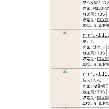
早乙女家と11
作家 :
橋田寿賀
放送局 :
TBS
収蔵先 :
国立国
主な出演 :
山村聡
ただいま11
夏近し
作家 :
辻久一
放送局 :
TBS
収蔵先 :
国立国
主な出演 :
山村聡
ただいま11
新らしい日
作家 :
稲葉明子
放送局 :
TBS
収蔵先 :
国立国
主な出演 :
山村聡