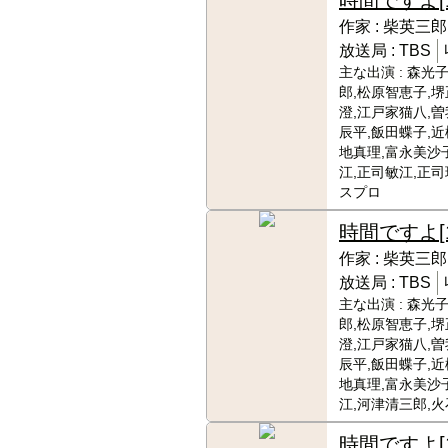
作家 :
柴英三郎
放送局 :
TBS
主な出演 :
森光子
郎,松原智恵子,堺
澄,江戸家猫八,
辰平,飯田蝶子,近
地真理,富永美沙
江,正司敏江,正司
スプロ
時間ですよ
作家 :
柴英三郎
放送局 :
TBS
主な出演 :
森光子
郎,松原智恵子,堺
澄,江戸家猫八,
辰平,飯田蝶子,近
地真理,富永美沙
江,河津清三郎,
時間ですよ
[