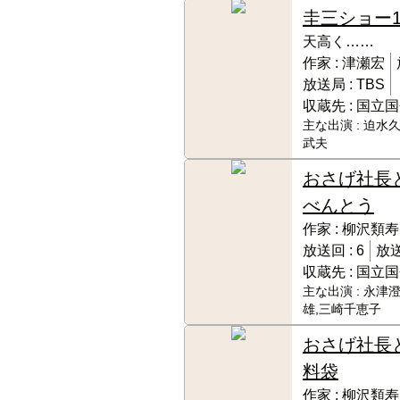
圭三ショー
天高く……
作家 :
津瀬宏
放送局 :
TBS
収蔵先 :
国立国
主な出演 :
迫水久
武夫
おさげ社長
べんとう
作家 :
柳沢類寿
放送回 :
6
放送
収蔵先 :
国立国
主な出演 :
永津澄
雄,三崎千恵子
おさげ社長
料袋
作家 :
柳沢類寿