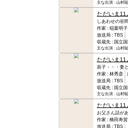
主な出演 :
山村聡
ただいま11
しあわせの谷
作家 :
稲葉明子
放送局 :
TBS
収蔵先 :
国立国
主な出演 :
山村聡
ただいま11
辰子・・・妻
作家 :
林秀彦
放送局 :
TBS
収蔵先 :
国立国
主な出演 :
山村聡
ただいま11
お父さん話が
作家 :
橋田寿賀
放送局 :
TBS