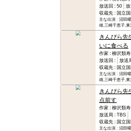
放送回 :
50
放
収蔵先 :
国立国
主な出演 :
沼田曜
雄,三崎千恵子,
きんぴら先
いに食べる
作家 :
柳沢類寿
放送回 :
放送局
収蔵先 :
国立国
主な出演 :
沼田曜
雄,三崎千恵子,
きんぴら先
点前す
作家 :
柳沢類寿
放送局 :
TBS
収蔵先 :
国立国
主な出演 :
沼田曜