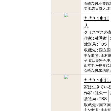
石崎𠮷嗣,小笠原
文江,吉田貴之,
ただいま11
人
クリスマスの
作家 :
林秀彦
放送局 :
TBS
収蔵先 :
国立国
主な出演 :
山村聡
子,渡辺美佐子,中
山本圭,松尾嘉代,
石崎𠮷嗣,加地健
ただいま11
家は生きてい
作家 :
辻久一
放送局 :
TBS
収蔵先 :
国立国
主な出演 :
山村聡