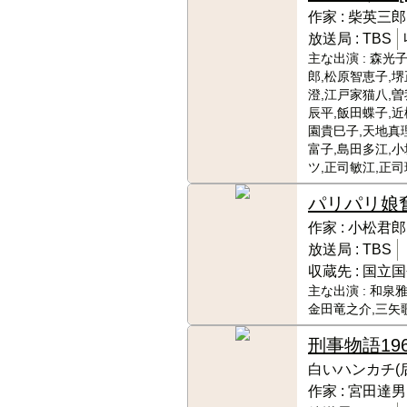
作家 :
柴英三郎
放送局 :
TBS
主な出演 :
森光子
郎,松原智恵子,堺
澄,江戸家猫八,
辰平,飯田蝶子,近
園貴巳子,天地真
富子,島田多江,
ツ,正司敏江,正司
パリパリ娘
作家 :
小松君郎
放送局 :
TBS
収蔵先 :
国立国
主な出演 :
和泉雅
金田竜之介,三矢
刑事物語
19
白いハンカチ(
作家 :
宮田達男