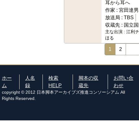
耳から耳へ
作家 :
宮田達男
放送局 :
TBS
収蔵先 :
国立国
主な出演 :
江利チ
ほる
1
2
ホー
人名
検索
脚本の収
お問い合
ム
録
HELP
蔵先
わせ
copyright © 2012 日本脚本アーカイブズ推進コンソーシアム All
Rights Reserved.