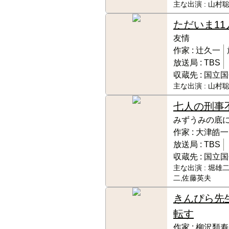
主な出演 :
山村聡
ただいま11
友情
作家 :
辻久一
放送局 :
TBS
収蔵先 :
国立国
主な出演 :
山村聡
七人の刑事
みずうみの底
作家 :
大津皓一
放送局 :
TBS
収蔵先 :
国立国
主な出演 :
堀雄二
二,佐藤英夫
きんぴら先
転す
作家 :
柳沢類寿