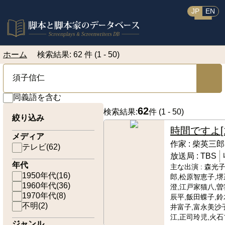
JP
EN
ホーム
検索結果: 62 件 (1 - 50)
同義語を含む
62
検索結果:
件 (
1 - 50
)
絞り込み
時間ですよ
メディア
作家 :
柴英三郎
テレビ
(
62
)
放送局 :
TBS
年代
主な出演 :
森光子
1950年代
(
16
)
郎,松原智恵子,堺
1960年代
(
36
)
澄,江戸家猫八,
1970年代
(
8
)
辰平,飯田蝶子,鈴
不明
(
2
)
井富子,富永美沙
江,正司玲児,火石
ジャンル