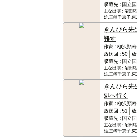
収蔵先 :
国立国
主な出演 :
沼田曜
雄,三崎千恵子,
きんぴら先
難す
作家 :
柳沢類寿
放送回 :
50
放
収蔵先 :
国立国
主な出演 :
沼田曜
雄,三崎千恵子,
きんぴら先
処へ行く
作家 :
柳沢類寿
放送回 :
51
放
収蔵先 :
国立国
主な出演 :
沼田曜
雄,三崎千恵子,