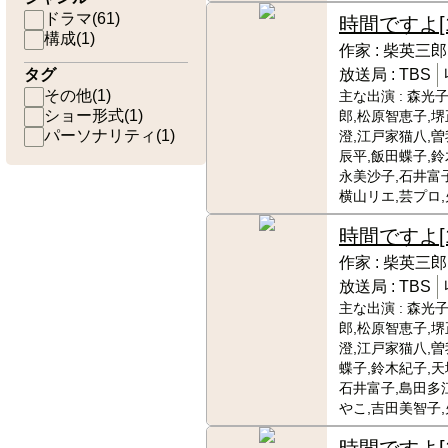
ドラマ
(
61
)
時間ですよ
構成
(
1
)
作家 :
柴英三郎
タグ
放送局 :
TBS
その他
(
1
)
主な出演 :
森光子
ショー形式
(
1
)
郎,松原智恵子,堺
パーソナリティ
(
1
)
澄,江戸家猫八,
辰平,飯田蝶子,鈴
永美沙子,石井富子
横山リエ,芸プロ
時間ですよ
作家 :
柴英三郎
放送局 :
TBS
主な出演 :
森光子
郎,松原智恵子,堺
澄,江戸家猫八,
蝶子,鈴木紀子,天
石井富子,島田多
やこ,吉田美智子
時間ですよ