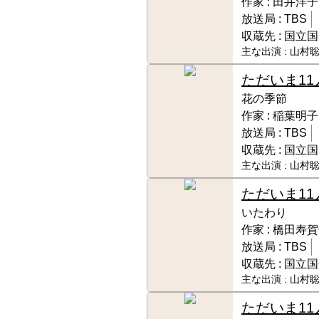
作家 :
田井洋子
放送局 :
TBS
収蔵先 :
国立国
主な出演 :
山村聡
ただいま11
花の季節
作家 :
稲葉明子
放送局 :
TBS
収蔵先 :
国立国
主な出演 :
山村聡
ただいま11
いたわり
作家 :
橋田寿賀
放送局 :
TBS
収蔵先 :
国立国
主な出演 :
山村聡
ただいま11