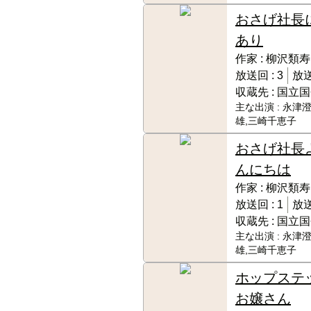
おさげ社長
あり
作家 :
柳沢類寿
放送回 :
3
放送
収蔵先 :
国立国
主な出演 :
永津澄
雄,三崎千恵子
おさげ社長
んにちは
作家 :
柳沢類寿
放送回 :
1
放送
収蔵先 :
国立国
主な出演 :
永津澄
雄,三崎千恵子
ホップステ
お嬢さん