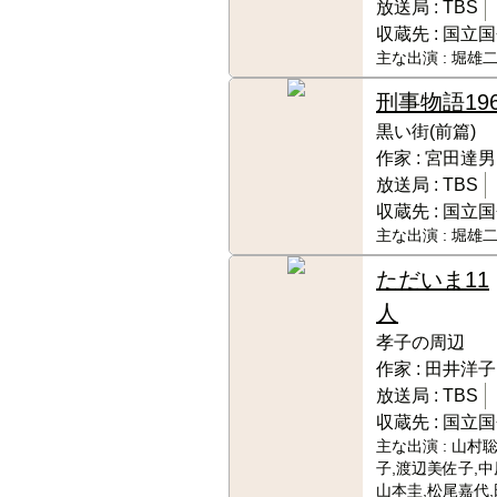
放送局 :
TBS
収蔵先 :
国立国
主な出演 :
堀雄二
刑事物語
19
黒い街(前篇)
作家 :
宮田達男
放送局 :
TBS
収蔵先 :
国立国
主な出演 :
堀雄二
ただいま11
人
孝子の周辺
作家 :
田井洋子
放送局 :
TBS
収蔵先 :
国立国
主な出演 :
山村聡
子,渡辺美佐子,中
山本圭,松尾嘉代,