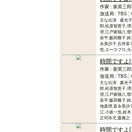
作家 :
柴英三郎
放送局 :
TBS
主な出演 :
森光子
郎,松原智恵子,堺
澄,江戸家猫八,
辰平,飯田蝶子,鈴
永美沙子,石井富
也,エースプロ,
時間ですよ
[
作家 :
柴英三郎
放送局 :
TBS
主な出演 :
森光子
郎,松原智恵子,堺
澄,江戸家猫八,
辰平,飯田蝶子,鈴
地真理,富永美沙
江,小坂一也,鈴木
正司玲児,森雅之
時間ですよ
[