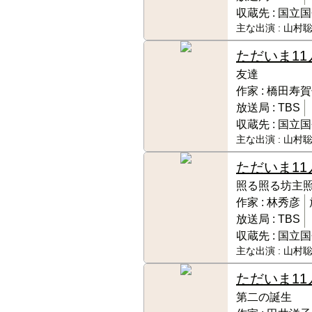
収蔵先 :
国立国
主な出演 :
山村聡
ただいま11
友達
作家 :
橋田寿賀
放送局 :
TBS
収蔵先 :
国立国
主な出演 :
山村聡
ただいま11
照る照る坊主
作家 :
林秀彦
放送局 :
TBS
収蔵先 :
国立国
主な出演 :
山村聡
ただいま11
第二の誕生