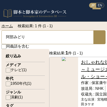
JP
EN
ホーム
検索結果: 1 件 (1 - 1)
同義語を含む
1
検索結果:
件 (
1 - 1
)
絞り込み
おしゃれな
メディア
～ミュージ
テレビ
(
1
)
ル・ショー
年代
作家 :
保富康午
1950年代
(
1
)
放送局 :
NHK
ジャンル
収蔵先 :
国立国
演劇
(
1
)
主な出演 :
宮地晴
田タケオ
タグ