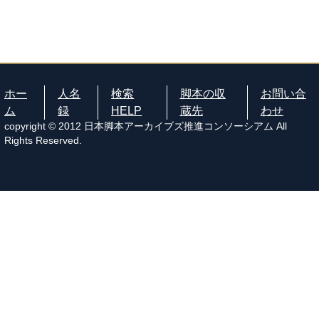
ホー
人名
検索
脚本の収
お問い合
ム
録
HELP
蔵先
わせ
copyright © 2012 日本脚本アーカイブズ推進コンソーシアム All
Rights Reserved.