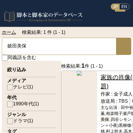
JP
EN
ホーム
検索結果: 1 件 (1 - 1)
同義語を含む
1
検索結果:
件 (
1 - 1
)
絞り込み
家族の肖像(
メディア
題)
テレビ
(
1
)
作家 :
金子成人
年代
放送局 :
TBS
1990年代
(
1
)
主な出演 :
田中裕
薫,相楽晴子瀬戸
ジャンル
美保
,四谷シモン
ドラマ
(
1
)
ン＝小夜)黒柳徹子
タグ
穂,村上幹夫,高木