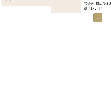
芸企画,劇団ひま
供タレント]
1