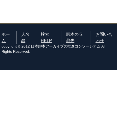
ホー
人名
検索
脚本の収
お問い合
ム
録
HELP
蔵先
わせ
copyright © 2012 日本脚本アーカイブズ推進コンソーシアム All
Rights Reserved.