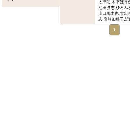
太津朗,木下ほうか
池田勝志,ひろみど
山口馬木也,大出
志,岩崎加根子,
1