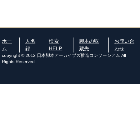
ホー
人名
検索
脚本の収
お問い合
ム
録
HELP
蔵先
わせ
copyright © 2012 日本脚本アーカイブズ推進コンソーシアム All
Rights Reserved.