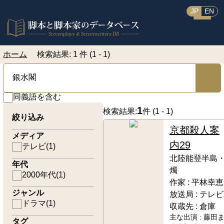
JP
EN
ホーム
検索結果: 1 件 (1 - 1)
同義語を含む
1
検索結果:
件 (
1 - 1
)
絞り込み
京都殺人案
メディア
内29
テレビ
(
1
)
北陸能登半島
年代
燭
2000年代
(
1
)
作家 :
平林幸恵
ジャンル
放送局 :
テレビ
ドラマ
(
1
)
収蔵先 :
倉庫
主な出演 :
藤田ま
タグ