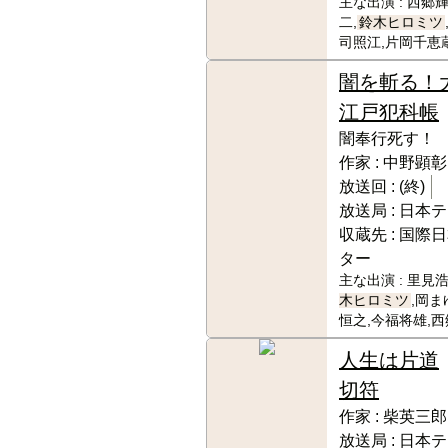
主な出演 :
西郷輝
二,
鈴木ヒロミツ
司照江,片岡千恵
闇を斬る！
江戸犯科帳
闇奉行死す！
作家 :
中野顕彰
放送回 :
(終)
放送局 :
日本テ
収蔵先 :
国際日
ター
主な出演 :
里見浩
木ヒロミツ
,岡ま
恒之,今福将雄,
人生は片道
切符
作家 :
柴英三郎
放送局 :
日本テ