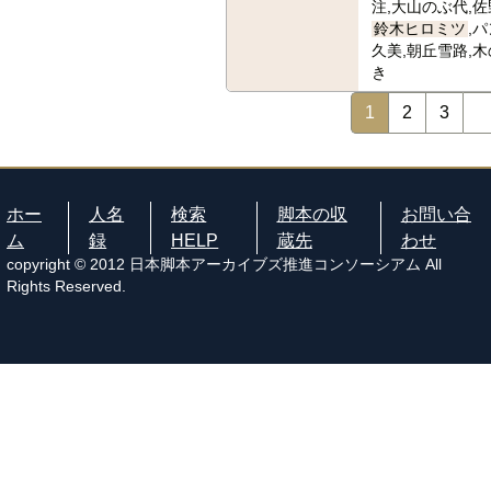
注,大山のぶ代,佐
鈴木ヒロミツ
,
久美,朝丘雪路,
き
1
2
3
ホー
人名
検索
脚本の収
お問い合
ム
録
HELP
蔵先
わせ
copyright © 2012 日本脚本アーカイブズ推進コンソーシアム All
Rights Reserved.