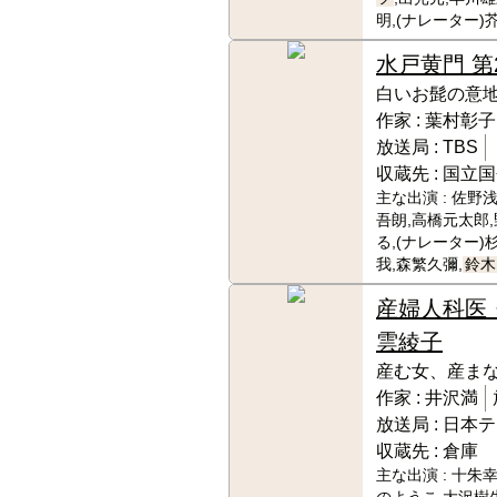
明,(ナレーター)
水戸黄門 第
白いお髭の意
作家 :
葉村彰子
放送局 :
TBS
収蔵先 :
国立国
主な出演 :
佐野浅
吾朗,高橋元太郎
る,(ナレーター
我,森繁久彌,
鈴木
産婦人科医
雲綾子
産む女、産ま
作家 :
井沢満
放送局 :
日本テ
収蔵先 :
倉庫
主な出演 :
十朱幸