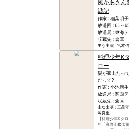
風かあさん
戦記
作家 :
稲葉明子
放送回 :
61～65
放送局 :
東海テ
収蔵先 :
倉庫
主な出演 :
宮本信
料理少年K
ロー
親が家出だって
だって?
作家 :
小池康生
放送局 :
関西テ
収蔵先 :
倉庫
主な出演 :
三品守
塚良重
【料理少年Kタロ
年「高野山慶太