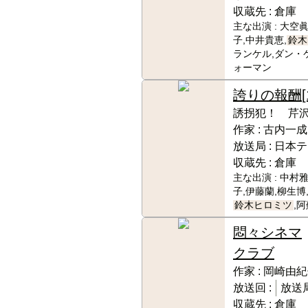
収蔵先 :
倉庫
主な出演 :
大空眞
子,中井貴恵,
鈴木
ランケル,ダン・
ォーマン
誇りの報酬
誘拐犯！ 芹
作家 :
古内一成
放送局 :
日本テ
収蔵先 :
倉庫
主な出演 :
中村雅
子,伊藤蘭,柳生博
鈴木ヒロミツ
,
悶々シネマ
クラブ
作家 :
岡崎由紀
放送回 :
放送局
収蔵先 :
倉庫