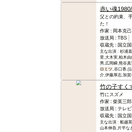
赤い魂
1980
父との約束、
た！
作家 :
岡本克己
放送局 :
TBS
収蔵先 :
国立国
主な出演 :
杉浦直
里,大木実,柏木由
男,広岡瞬,熊谷真
ロミツ
,谷口香,
介,伊藤厚志,加
竹の子すく
竹にスズメ
作家 :
柴英三郎
放送局 :
テレビ
収蔵先 :
国立国
主な出演 :
船越英
山本伸吾,片平な