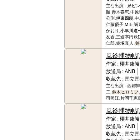
主な出演 :
泉ピン
順,赤木春恵,中原
公則,伊東四朗,中
仁藤優子,MIE,
かおり,小早川進
友香,三遊亭円歌[
仁郎,赤塚真人,
鈴
風鈴捕物帖
作家 :
櫻井康裕
放送局 :
ANB
収蔵先 :
国立国
主な出演 :
西郷輝
二,
鈴木ヒロミツ
司照江,片岡千恵
風鈴捕物帖
作家 :
櫻井康裕
放送局 :
ANB
収蔵先 :
国立国