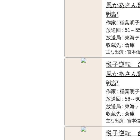
風かあさん
戦記
作家 :
稲葉明子
放送回 :
51～5
放送局 :
東海テ
収蔵先 :
倉庫
主な出演 :
宮本信
悦子逆転 
風かあさん
戦記
作家 :
稲葉明子
放送回 :
56～6
放送局 :
東海テ
収蔵先 :
倉庫
主な出演 :
宮本信
悦子逆転 