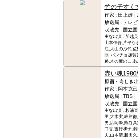
竹の子すく
作家 :
田上雄
放送局 :
テレビ
収蔵先 :
国立国
主な出演 :
船越英
山本伸吾,片平な
注,大山のぶ代,佐
ツ
,パンチョ加賀
路,木の葉のこ,
赤い魂
1980
原宿・奇しき出
作家 :
岡本克己
放送局 :
TBS
収蔵先 :
国立国
主な出演 :
杉浦直
里,大木実,峰岸徹
男,広岡瞬,熊谷真
口香,吉行和子,
鈴
夫,山本清,勝田久