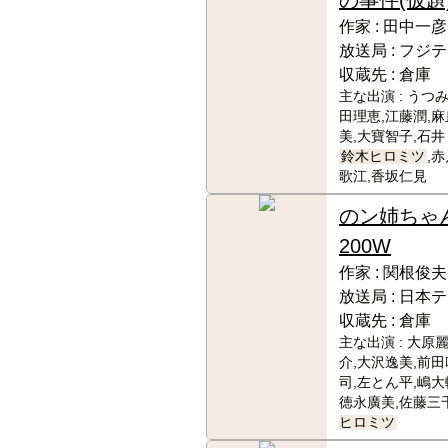
作家 :
田中一彦
放送局 :
フジテ
収蔵先 :
倉庫
主な出演 :
うつみ
田理恵,江藤潤,
美,大寶智子,石井
鈴木ヒロミツ
,
歌江,香坂仁見
のン姉ちゃ
200W
作家 :
関根俊夫
放送局 :
日本テ
収蔵先 :
倉庫
主な出演 :
大原麗
介,大沢逸美,前田
司,左とん平,嶋大
徳永廣美,佐藤三
ヒロミツ