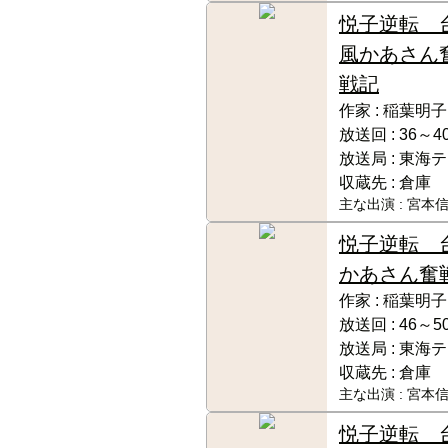
悦子逆転 
風かあさん
戦記
作家 :
稲葉明子
放送回 :
36～4
放送局 :
東海テ
収蔵先 :
倉庫
主な出演 :
宮本信
悦子逆転 
かあさん奮
作家 :
稲葉明子
放送回 :
46～5
放送局 :
東海テ
収蔵先 :
倉庫
主な出演 :
宮本信
悦子逆転 