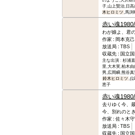
のようこ,大沢樹
子,山上賢治,日高
木ヒロミツ
,馬渕
赤い魂
1980/
わが娘よ、君
作家 :
岡本克己
放送局 :
TBS
収蔵先 :
国立国
主な出演 :
杉浦直
里,大木実,柏木由
男,広岡瞬,熊谷真
鈴木ヒロミツ
,
恵子
赤い魂
1980
去りゆく今、
今、別れのと
作家 :
佐々木守
放送局 :
TBS
収蔵先 :
国立国