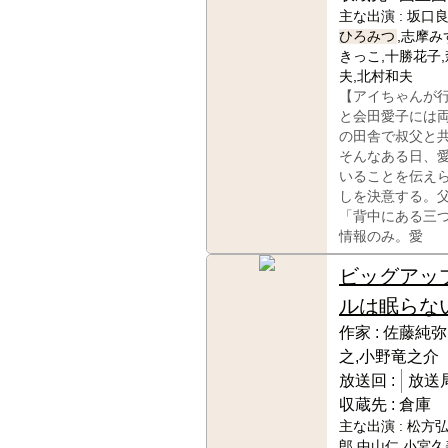
主な出演 :
坂口良
ひろみつ
,志摩み
きっこ,十勝花子
夫,北村和夫
【アイちゃんが行
と会田愛子には
の田舎で叔父と
そんなある日、
いることを伝え
しを決意する。
「背中にある三
情報のみ。愛
ビッグアッ
ルは眠らな
作家 :
佐藤純弥
之,小野竜之介
放送回 :
放送局
収蔵先 :
倉庫
主な出演 :
松方弘
郎,中山仁,小宮久