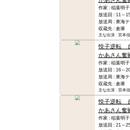
作家 :
稲葉明子
放送回 :
11～1
放送局 :
東海テ
収蔵先 :
倉庫
主な出演 :
宮本信
悦子逆転 
かあさん奮
作家 :
稲葉明子
放送回 :
16～2
放送局 :
東海テ
収蔵先 :
倉庫
主な出演 :
宮本信
悦子逆転 
かあさん奮
作家 :
稲葉明子
放送回 :
21～2