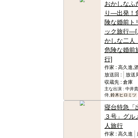
おかしなふ
り―出発！
険な婚前ト
ック旅行―[
かしな二
危険な婚前
行]
作家 :
高久進,
放送回 :
放送局
収蔵先 :
倉庫
主な出演 :
中井貴
侍,
鈴木ヒロミツ
寝台特急「
３号」グル
人旅行
作家 :
高久進