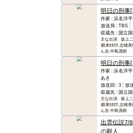
明日の刑事
作家 :
浜名洋平
放送局 :
TBS
収蔵先 :
国立国
主な出演 :
坂上二
鈴木ﾋﾛﾐﾂ
,志穂美
ん吉,中島茂樹
明日の刑事
作家 :
浜名洋平
あき
放送回 :
3
放送
収蔵先 :
国立国
主な出演 :
坂上二
鈴木ﾋﾛﾐﾂ
,志穂美
ん吉,中島茂樹
出雲伝説7/8
の殺人