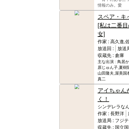
情報のみ。愛
スペア・キ
[私は二番目
女]
作家 :
高久進,
放送回 :
放送局
収蔵先 :
倉庫
主な出演 :
鳥居か
原じゅん子,夏樹
山田隆夫,渥美国
真二
アイちゃん
く！
シンデレラな
作家 :
長野洋
放送局 :
フジテ
収蔵先 :
国立国