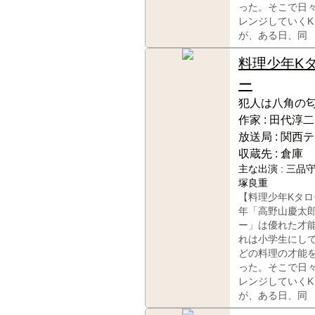
った。そこで日
レンジしていく
が、ある日、同
料理少年K
ー
犯人は八角の
作家 :
田代淳二
放送局 :
関西テ
収蔵先 :
倉庫
主な出演 :
三品守
塚良重
【料理少年Kタロ
年「高野山慶太
ー」は優れた才
れは小学生にし
どの料理の才能
った。そこで日
レンジしていく
が、ある日、同