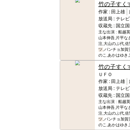
竹の子すく
作家 :
田上雄
放送局 :
テレビ
収蔵先 :
国立国
主な出演 :
船越英
山本伸吾,片平な
注,大山のぶ代,佐
ツ
,パンチョ加賀
のこ,あかはゆき
竹の子すく
ＵＦＯ
作家 :
田上雄
放送局 :
テレビ
収蔵先 :
国立国
主な出演 :
船越英
山本伸吾,片平な
注,大山のぶ代,佐
ツ
,パンチョ加賀
のこ,あかはゆき