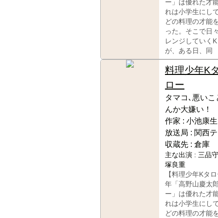
ー」は優れた才
れは小学生にし
どの料理の才能
った。そこで日
レンジしていく
が、ある日、同
料理少年K
ロー
タマコ､悪いこ
んか大嫌い！
作家 :
小池康生
放送局 :
関西テ
収蔵先 :
倉庫
主な出演 :
三品守
塚良重
【料理少年Kタロ
年「高野山慶太
ー」は優れた才
れは小学生にし
どの料理の才能