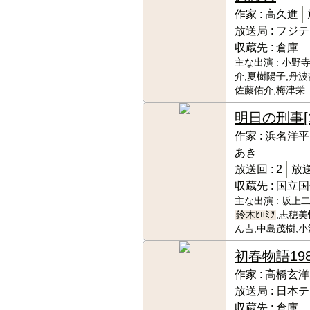
作家 :
高久進
放送局 :
フジテ
収蔵先 :
倉庫
主な出演 :
小野寺
介,夏樹陽子,丹波
佐藤佑介,梅津栄
明日の刑事
作家 :
浜名洋平
あき
放送回 :
2
放送
収蔵先 :
国立国
主な出演 :
坂上二
鈴木ﾋﾛﾐﾂ
,志穂美
ん吉,中島茂樹,
初春物語
19
作家 :
高橋玄洋
放送局 :
日本テ
収蔵先 :
倉庫