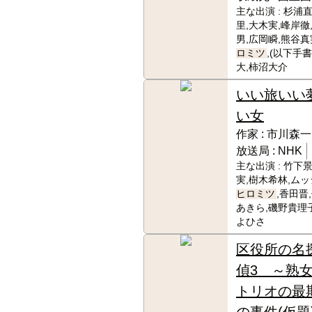
主な出演 :
杉浦直
里,大木実,峰岸徹
男,広岡瞬,熊谷真
ロミツ
,(以下手
大,柿沼大介
いい旅いい
い女
作家 :
市川森一
放送局 :
NHK
主な出演 :
竹下景
実,樹木希林,ム
ヒロミツ
,香田晋
あきら,磯野貴理
よひさ
区役所の名
偵3 ～熟
トリオの最
の事件(仮題