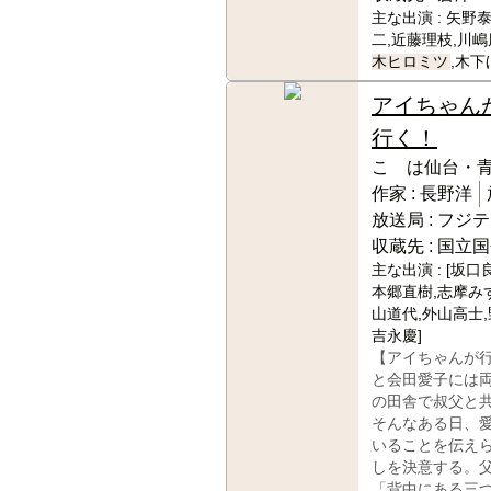
主な出演 :
矢野泰
二,近藤理枝,川嶋
木ヒロミツ
,木下
アイちゃん
行く！
こゝは仙台・
作家 :
長野洋
放送局 :
フジテ
収蔵先 :
国立国
主な出演 :
[坂口
本郷直樹,志摩み
山道代,外山高士,
吉永慶]
【アイちゃんが行
と会田愛子には
の田舎で叔父と
そんなある日、
いることを伝え
しを決意する。
「背中にある三