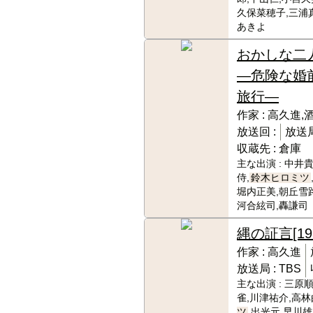
久保菜穂子,三浦
あきよ
おかしな二
―危険な婚
旅行―
作家 :
高久進,
放送回 :
放送局
収蔵先 :
倉庫
主な出演 :
中井貴
侍,
鈴木ヒロミツ
堀内正美,朝丘雪路
河合絃司,轟謙司
縄の証言
[19
作家 :
高久進
放送局 :
TBS
主な出演 :
三原順
雀,川津祐介,高林
ツ
,出光元,早川