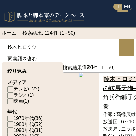
JP
EN
ホーム
検索結果: 124 件 (1 - 50)
同義語を含む
124
検索結果:
件 (
1 - 50
)
絞り込み
鈴木ヒロミ
メディア
の鞍馬天狗
テレビ
(
122
)
ラジオ
(
1
)
角兵衛獅子
映画
(
1
)
巻―
年代
作家 :
高橋辰雄
1970年代
(
36
)
放送回 :
6～10
1980年代
(
52
)
放送局 :
ニッポ
1990年代
(
31
)