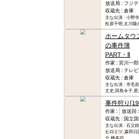
放送局 :
フジテ
収蔵先 :
倉庫
主な出演 :
小野寺
松原千明,太川陽
ホームタウ
の事件簿
PART・Ⅱ
作家 :
宮川一郎
放送局 :
テレビ
収蔵先 :
倉庫
主な出演 :
市毛良
丈史,田島令子,星
事件狩り
[1
作家 :
放送回 :
収蔵先 :
国立国
主な出演 :
石立鉄
ヒロミツ
,森田日
介,橋本功