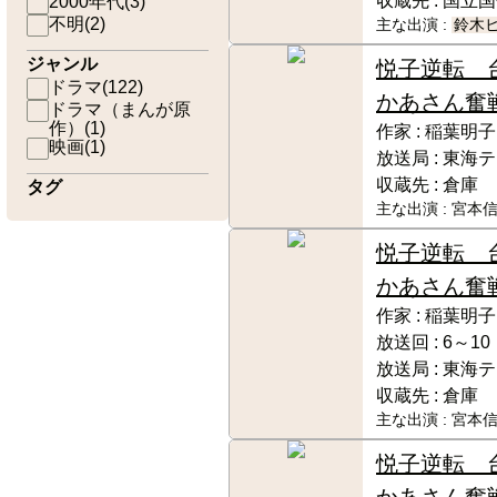
収蔵先 :
国立国
2000年代
(
3
)
不明
(
2
)
主な出演 :
鈴木
ジャンル
悦子逆転 
ドラマ
(
122
)
かあさん奮
ドラマ（まんが原
作）
(
1
)
作家 :
稲葉明子
映画
(
1
)
放送局 :
東海テ
収蔵先 :
倉庫
タグ
主な出演 :
宮本信
悦子逆転 
かあさん奮
作家 :
稲葉明子
放送回 :
6～10
放送局 :
東海テ
収蔵先 :
倉庫
主な出演 :
宮本信
悦子逆転 
かあさん奮