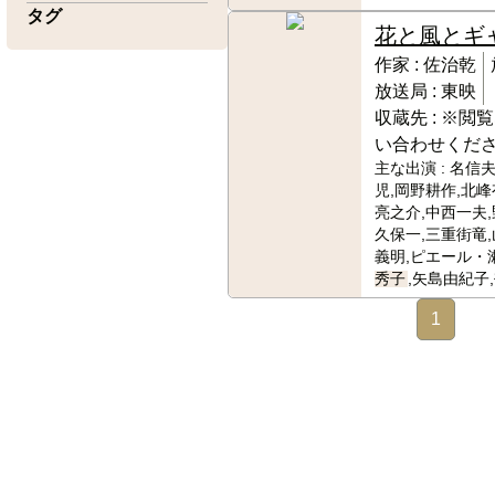
タグ
花と風とギ
作家 :
佐治乾
放送局 :
東映
収蔵先 :
※閲覧
い合わせくだ
主な出演 :
名信夫
児,岡野耕作,北峰
亮之介,中西一夫,
久保一,三重街竜,
義明,ピエール・
秀子
,矢島由紀子
1