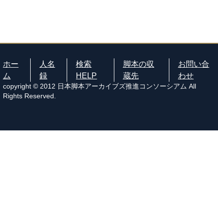
ホー
人名
検索
脚本の収
お問い合
ム
録
HELP
蔵先
わせ
copyright © 2012 日本脚本アーカイブズ推進コンソーシアム All
Rights Reserved.