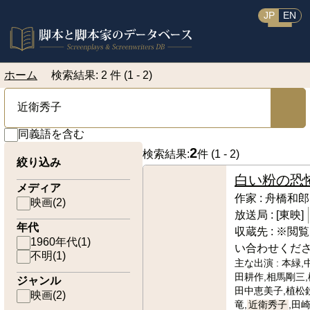
JP
EN
ホーム
検索結果: 2 件 (1 - 2)
同義語を含む
2
検索結果:
件 (
1 - 2
)
絞り込み
白い粉の恐
メディア
作家 :
舟橋和郎
映画
(
2
)
放送局 :
[東映]
年代
収蔵先 :
※閲覧
1960年代
(
1
)
い合わせくだ
不明
(
1
)
主な出演 :
本緑,
田耕作,相馬剛三,
ジャンル
田中恵美子,植松
映画
(
2
)
竜,
近衛秀子
,田