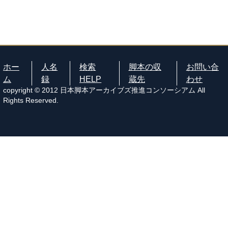
ホー
人名
検索
脚本の収
お問い合
ム
録
HELP
蔵先
わせ
copyright © 2012 日本脚本アーカイブズ推進コンソーシアム All
Rights Reserved.