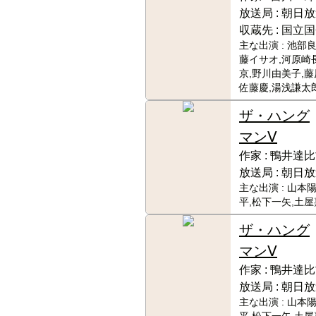
放送局 :
朝日放
収蔵先 :
国立国
主な出演 :
池部良
藤イサオ,河原崎
京,野川由美子,藤
佐藤慶,湯浅謙太
ザ・ハング
マンⅤ
作家 :
鴨井達比
放送局 :
朝日放
主な出演 :
山本陽
平,松下一矢,土屋
ザ・ハング
マンⅤ
作家 :
鴨井達比
放送局 :
朝日放
主な出演 :
山本陽