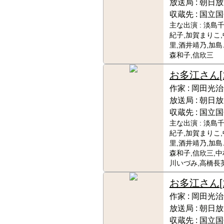
放送局 :
朝日放
収蔵先 :
国立国
主な出演 :
淡島千
紀子,加賀まりこ
里,酒井靖乃,加島
森和子,信欣三
お多江さん
作家 :
岡田光治
放送局 :
朝日放
収蔵先 :
国立国
主な出演 :
淡島千
紀子,加賀まりこ
里,酒井靖乃,加島
森和子,信欣三,中
川いづみ,高橋長
お多江さん
作家 :
岡田光治
放送局 :
朝日放
収蔵先 :
国立国