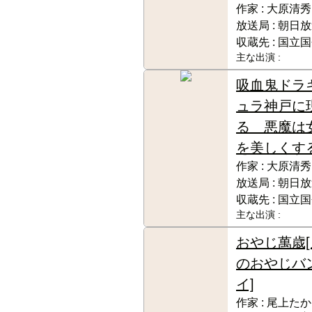
作家 :
大原清秀
放送局 :
朝日放
収蔵先 :
国立国
主な出演 :
吸血鬼ドラ
ュラ神戸に
る 悪魔は
を美しくす
作家 :
大原清秀
放送局 :
朝日放
収蔵先 :
国立国
主な出演 :
おやじ萬歳
のおやじバ
イ]
作家 :
尾上たか