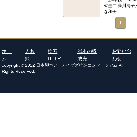
峯圭二,藤川清子,
森和子
1
ホー
人名
検索
脚本の収
お問い合
ム
録
HELP
蔵先
わせ
copyright © 2012 日本脚本アーカイブズ推進コンソーシアム All
Rights Reserved.