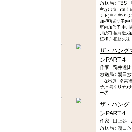
放送局 :
TBS
主な出演 :
(司会
ント)白石章代,(C
加視聴者父子)中
垣内加代子,中川
川皖司,植峰造,植
植和子,植起久味
ザ・ハング
ンPART４
作家 :
鴨井達比
放送局 :
朝日放
主な出演 :
名高達
子,三島ゆり子,(
ー堺
ザ・ハング
ンPART４
作家 :
田上雄
放送局 :
朝日放