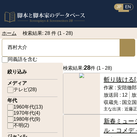
JP
EN
ホーム
検索結果: 28 件 (1 - 28)
同義語を含む
28
検索結果:
件 (
1 - 28
)
絞り込み
斬り抜ける
メディア
作家 :
安陪徹郎
テレビ
(
28
)
放送回 :
12
放
年代
収蔵先 :
国立国
1960年代
(
13
)
主な出演 :
近藤正
1970年代
(
4
)
1980年代
(
9
)
新春ミュー
不明
(
2
)
ル・コメデ
ジャンル