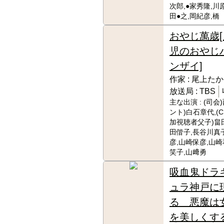
次郎,●家秀隆,川
田●之,岡紀彦,橋
おやじ萬歳[
児のおやじ
ンザイ]
作家 :
尾上たか
放送局 :
TBS
主な出演 :
(司会
ント)白石章代,(C
加視聴者父子)畠
田偕子,長谷川真
彦,山崎保彦,山崎
笑子,山﨑勇
吸血鬼ドラ
ュラ神戸に
る 悪魔は
を美しくす