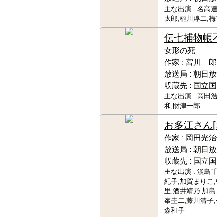
主な出演 :
名高達
太郎,稲川淳二,
伝七捕物帳
女形の死
作家 :
宮川一郎
放送局 :
朝日放
収蔵先 :
国立国
主な出演 :
高田浩
和,財津一郎
お多江さん
[
作家 :
岡田光治
放送局 :
朝日放
収蔵先 :
国立国
主な出演 :
淡島千
紀子,加賀まりこ
里,酒井靖乃,加島
峯圭二,藤川清子,
森和子