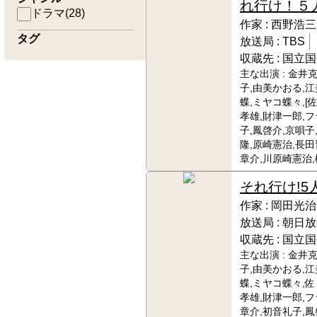
れ行け！５
ドラマ
(
28
)
作家 :
西野浩三
タグ
放送局 :
TBS
収蔵先 :
国立国
主な出演 :
金井克
子,由美かおる,
蝶,ミヤコ蝶々,[
孝雄,財津一郎,
子,鳳啓介,京唄子
隆,原崎憲治,長田
章介,川原崎憲治,
それ行け!5
作家 :
岡田光治
放送局 :
朝日放
収蔵先 :
国立国
主な出演 :
金井克
子,由美かおる,
蝶,ミヤコ蝶々,佐
孝雄,財津一郎,
章介,初音礼子,鳳