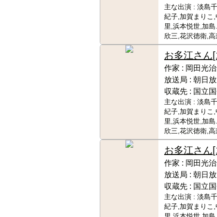
主な出演 :
淡島千
紀子,加賀まりこ
里,浜本悦世,加島
欣三,花沢徳衛,
お多江さん
作家 :
岡田光治
放送局 :
朝日放
収蔵先 :
国立国
主な出演 :
淡島千
紀子,加賀まりこ
里,浜本悦世,加島
欣三,花沢徳衛,
お多江さん
作家 :
岡田光治
放送局 :
朝日放
収蔵先 :
国立国
主な出演 :
淡島千
紀子,加賀まりこ
里,浜本悦世,加島