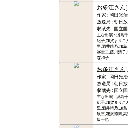
お多江さん
作家 :
岡田光治
放送局 :
朝日放
収蔵先 :
国立国
主な出演 :
淡島千
紀子,加賀まりこ
里,酒井靖乃,加島
峯圭二,藤川清子,
森和子
お多江さん
作家 :
岡田光治
放送局 :
朝日放
収蔵先 :
国立国
主な出演 :
淡島千
紀子,加賀まりこ
里,酒井靖乃,加島
欣三,花沢徳衛,高
坂一也