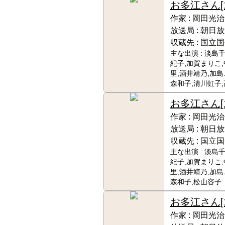
お多江さん
作家 :
岡田光治
放送局 :
朝日放
収蔵先 :
国立国
主な出演 :
淡島千
紀子,加賀まりこ
里,酒井靖乃,加島
森和子,清川虹子
お多江さん
作家 :
岡田光治
放送局 :
朝日放
収蔵先 :
国立国
主な出演 :
淡島千
紀子,加賀まりこ
里,酒井靖乃,加島
森和子,松山容子
お多江さん
[
作家 :
岡田光治