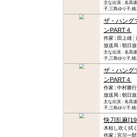
主な出演 :
名高達
子,三島ゆり子,
ザ・ハング
ンPART４
作家 :
田上雄
放送局 :
朝日放
主な出演 :
名高達
子,三島ゆり子,
ザ・ハング
ンPART４
作家 :
中村勝行
放送局 :
朝日放
主な出演 :
名高達
子,三島ゆり子,
快刀乱麻
[19
木枯し吹く拭
作家 :
宮川一郎