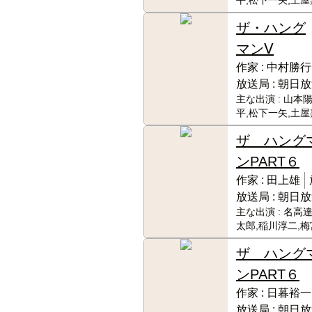
平,松下一矢,土
ザ・ハング
マンⅤ
作家 :
中村勝行
放送局 :
朝日放
主な出演 :
山本陽
平,松下一矢,土屋
ザ ハング
ンPART６
作家 :
田上雄
放送局 :
朝日放
主な出演 :
名高達
太郎,稲川淳二,
ザ ハング
ンPART６
作家 :
日暮裕一
放送局 :
朝日放