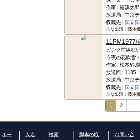
作家 :
谿溪太郎
放送局 :
中京テ
収蔵先 :
国立国
主な出演 :
藤本
11PM
1977/
ピンク前線狂い
う夜の花吹雪
作家 :
松本醇,
放送回 :
1185
放送局 :
中京テ
収蔵先 :
国立国
主な出演 :
藤本
1
2
ホー
人名
検索
脚本の収
お問い合