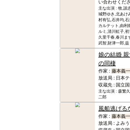
い合わせくだ
主な出演 :
牧,談
城野ゆき,北あけ
村有弘,石井均,
カルテット,由利
ルミ,清川虹子,初
久里千春,春川ます
武智,財津一郎,益
娘の結婚 親
の同棲
作家 :
藤本義
放送局 :
日本テ
収蔵先 :
国立国
主な出演 :
森繁久
二郎
風船逃げる
作家 :
藤本義
放送局 :
よみう