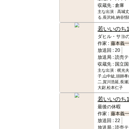
収蔵先 :
倉庫
主な出演 :
高城丈
る,長沢純,納谷悟
若いいのち
ダヒル・サヨの
作家 :
藤本義
放送回 :
20
放送局 :
読売テ
収蔵先 :
国立国
主な出演 :
梶光夫
子,山中紘,頭師孝
二,賀川浩延,長瀬
大尉,松本仁子
若いいのち
最後の休暇
作家 :
藤本義
放送回 :
22
放送局 :
読売テ