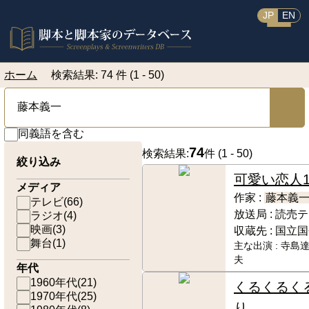
JP
EN
ホーム
検索結果: 74 件 (1 - 50)
同義語を含む
74
検索結果:
件 (
1 - 50
)
絞り込み
可愛い恋人
メディア
作家 :
藤本義
テレビ
(
66
)
放送局 :
読売テ
ラジオ
(
4
)
映画
(
3
)
収蔵先 :
国立国
舞台
(
1
)
主な出演 :
寺島達
夫
年代
1960年代
(
21
)
くるくるく
1970年代
(
25
)
り