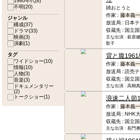
1980年代
(
8
)
不明
(
20
)
姉おとうと
作家 :
藤本義
ジャンル
放送局 :
日本テ
構成
(
37
)
収蔵先 :
国立国
ドラマ
(
33
)
映画
(
3
)
主な出演 :
萩原健
演劇
(
1
)
歌子
タグ
背と腹
1961
ワイドショー
(
10
)
作家 :
藤本義
情報
(
10
)
放送局 :
読売テ
人物
(
3
)
収蔵先 :
国立国
音楽
(
3
)
ドキュメンタリー
主な出演 :
高桐真
(
2
)
トークショー
(
1
)
浪速二人節
作家 :
藤本義
放送局 :
NHK
収蔵先 :
国立国
主な出演 :
長門勇