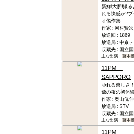
新鮮!大胆!撮
れる快感か?プ
オ傑作集
作家 :
河村賢次
放送回 :
1869
放送局 :
中京テ
収蔵先 :
国立国
主な出演 :
藤本
11PM
SAPPORO
ゆれる楽しさ
爺の夜の初体
作家 :
奥山侊伸
放送局 :
STV
収蔵先 :
国立国
主な出演 :
藤本
11PM