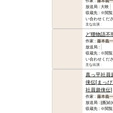
作家 :
藤本義
放送局 :
大映
収蔵先 :
※閲覧
い合わせくだ
主な出演 :
ど狸物語
不
作家 :
藤本義
放送局 :
収蔵先 :
※閲覧
い合わせくだ
主な出演 :
真っ平社員
侠伝[まっぴ
社員遊侠伝]
作家 :
藤本義
放送局 :
[(配給
収蔵先 :
※閲覧