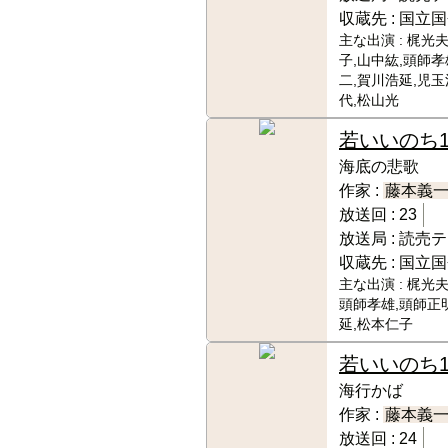
収蔵先 :
国立国
主な出演 :
梶光夫
子,山中紘,頭師孝
二,賀川浩延,児玉
代,松山光
若いいのち
海底の悲歌
作家 :
藤本義
放送回 :
23
放送局 :
読売テ
収蔵先 :
国立国
主な出演 :
梶光夫
頭師孝雄,頭師正
延,松本仁子
若いいのち
海行かば
作家 :
藤本義
放送回 :
24