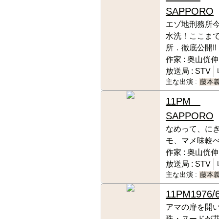
SAPPORO
エゾ地刑務所
水洗！ここま
所．徹底公開!!
作家 :
奥山侊伸
放送局 :
STV
主な出演 :
藤本
11PM
SAPPORO
なめって、に
モ、マメ味較
作家 :
奥山侊伸
放送局 :
STV
主な出演 :
藤本
11PM
1976/
アマの扉を開
珠・ヌードが