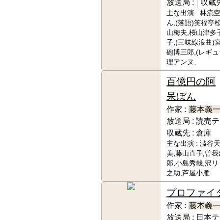
放送局 :
収蔵先
主な出演 :
林流
ん,(落語)笑福亭
山梅夫,桜山津多子
子,(三味線浪曲)
砲博三郎,(レギュ
理アンヌ,
百億円の阿
呆ぼん
作家 :
藤本義
放送局 :
読売テ
収蔵先 :
倉庫
主な出演 :
澁谷天
美,藤山直子,曽
郎,小島秀哉,沢リ
之助,芦屋小雁
プロファイ
作家 :
藤本義
放送局 :
日本テ