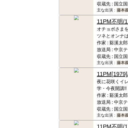
収蔵先 :
国立国
主な出演 :
藤本
11PM
不明/1
オチョボさま
ツネとオンナは
作家 :
谿溪太郎
放送局 :
中京テ
収蔵先 :
国立国
主な出演 :
藤本
11PM
[1979]
夜に花咲くイ
学・今夜開講!!
作家 :
谿溪太郎
放送局 :
中京テ
収蔵先 :
国立国
主な出演 :
藤本
11PM
不明/1