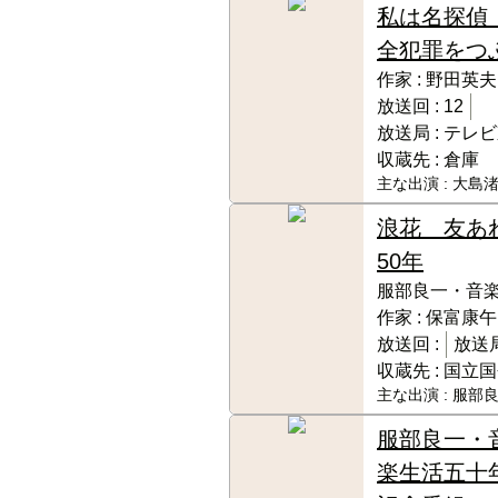
私は名探偵
全犯罪をつ
作家 :
野田英夫
放送回 :
12
放送局 :
テレビ
収蔵先 :
倉庫
主な出演 :
大島渚
浪花 友あ
50年
服部良一・音
作家 :
保富康午
放送回 :
放送局
収蔵先 :
国立国
主な出演 :
服部良
服部良一・
楽生活五十