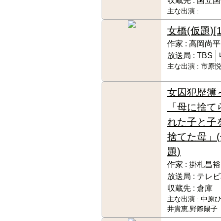
収蔵先 :
国立国
主な出演 :
女橋(仮題)
[
作家 :
高岡尚平
放送局 :
TBS
主な出演 :
市原
女囚犯歴簿
「母に捨て
れた子と子
捨てた母」(
題)
作家 :
掛札昌裕
放送局 :
テレビ
収蔵先 :
倉庫
主な出演 :
中原ひ
井貴恵,野際陽子