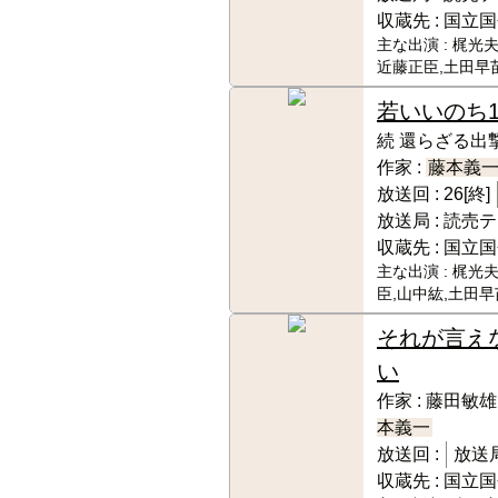
収蔵先 :
国立国
主な出演 :
梶光夫
近藤正臣,土田早
若いいのち
続 還らざる出
作家 :
藤本義
放送回 :
26[終]
放送局 :
読売テ
収蔵先 :
国立国
主な出演 :
梶光夫
臣,山中紘,土田早
それが言え
い
作家 :
藤田敏雄(
本義一
放送回 :
放送局
収蔵先 :
国立国