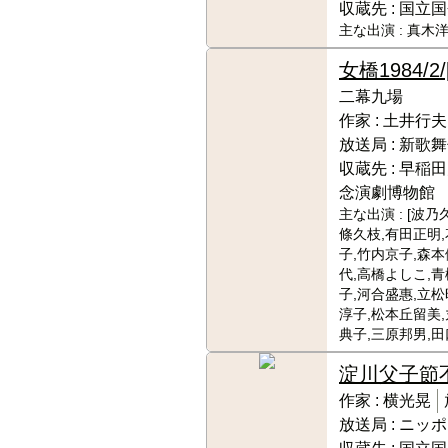
収蔵先 :
国立国
主な出演 :
真木洋
女橋
1984/2
二幕九場
作家 :
土井行夫
放送局 :
新歌舞
収蔵先 :
早稲田
念演劇博物館
主な出演 :
[波乃
條久枝,有田正明
子,竹内京子,森本
代,高橋よしこ,
子,河合盛惠,立松
淳子,松本丘留美,
典子,三原邦男,田
淀川父子節
作家 :
横光晃
放送局 :
ニッポ