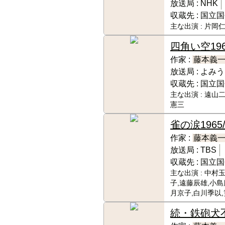
放送局 :
NHK
収蔵先 :
国立国
主な出演 :
片岡仁
四角い空
19
作家 :
藤本義
放送局 :
よみう
収蔵先 :
国立国
主な出演 :
遠山二
憲三
雀の涙
1965/
作家 :
藤本義
放送局 :
TBS
収蔵先 :
国立国
主な出演 :
中村玉
子,遠藤辰雄,小島
月京子,白川季以
続・鉄砲犬