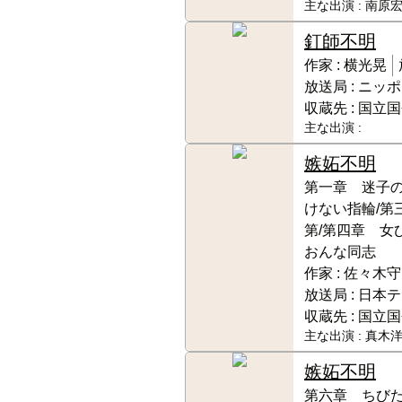
主な出演 :
南原宏
釘師
不明
作家 :
横光晃
放送局 :
ニッポ
収蔵先 :
国立国
主な出演 :
嫉妬
不明
第一章 迷子の
けない指輪/第
第/第四章 女
おんな同志
作家 :
佐々木守
放送局 :
日本テ
収蔵先 :
国立国
主な出演 :
真木洋
嫉妬
不明
第六章 ちびた