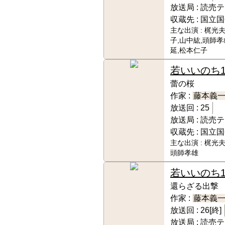
放送局 :
読売テ
収蔵先 :
国立国
主な出演 :
梶光夫
子,山中紘,頭師孝
延,松本仁子
若いいのち
蕾の桜
作家 :
藤本義
放送回 :
25
放送局 :
読売テ
収蔵先 :
国立国
主な出演 :
梶光夫
頭師孝雄
若いいのち
還らざる出撃
作家 :
藤本義
放送回 :
26[終]
放送局 :
読売テ