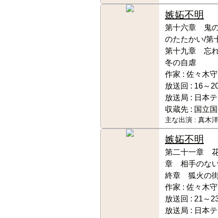
嫉妬
不明
第十六章 鬼の
のたたかい/第
第十九章 忘
冬の自虐
作家 :
佐々木守
放送回 :
16～2
放送局 :
日本テ
収蔵先 :
国立国
主な出演 :
真木洋
嫉妬
不明
第二十一章 花
章 相手のない
終章 狐火の
作家 :
佐々木守
放送回 :
21～23
放送局 :
日本テ