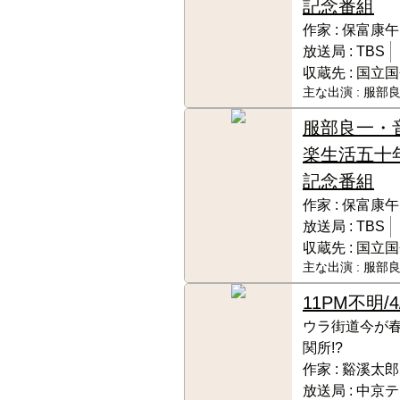
記念番組
作家 :
保富康午
放送局 :
TBS
収蔵先 :
国立国
主な出演 :
服部良
服部良一・
楽生活五十
記念番組
作家 :
保富康午
放送局 :
TBS
収蔵先 :
国立国
主な出演 :
服部良
11PM
不明/4
ウラ街道今が春
関所!?
作家 :
谿溪太郎
放送局 :
中京テ