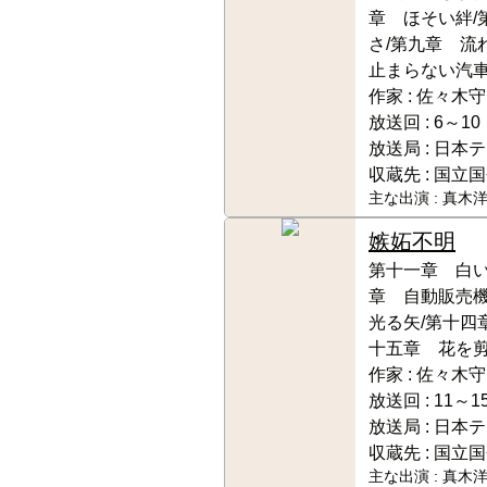
章 ほそい絆/
さ/第九章 流
止まらない汽
作家 :
佐々木守
放送回 :
6～10
放送局 :
日本テ
収蔵先 :
国立国
主な出演 :
真木洋
嫉妬
不明
第十一章 白い
章 自動販売
光る矢/第十四
十五章 花を
作家 :
佐々木守
放送回 :
11～1
放送局 :
日本テ
収蔵先 :
国立国
主な出演 :
真木洋