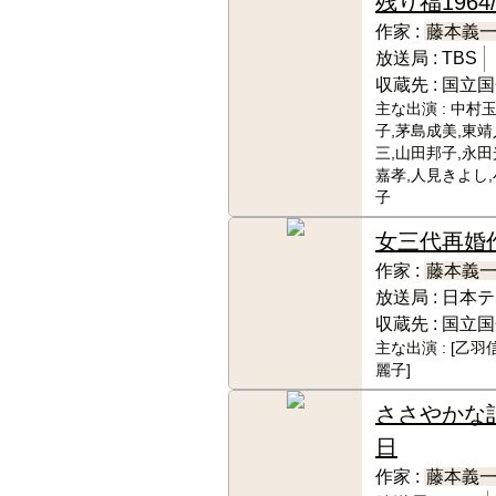
残り福
1964
作家 :
藤本義
放送局 :
TBS
収蔵先 :
国立国
主な出演 :
中村玉
子,茅島成美,東靖
三,山田邦子,永田
嘉孝,人見きよし
子
女三代再婚
作家 :
藤本義
放送局 :
日本テ
収蔵先 :
国立国
主な出演 :
[乙羽
麗子]
ささやかな
日
作家 :
藤本義