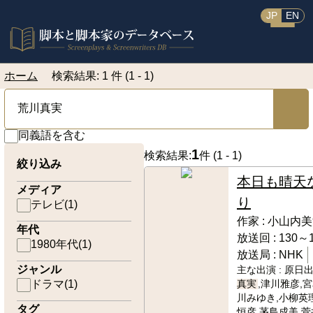
JP
EN
ホーム
検索結果: 1 件 (1 - 1)
同義語を含む
1
検索結果:
件 (
1 - 1
)
絞り込み
本日も晴天
メディア
り
テレビ
(
1
)
作家 :
小山内美
年代
放送回 :
130～1
1980年代
(
1
)
放送局 :
NHK
ジャンル
主な出演 :
原日出
ドラマ
(
1
)
真実
,津川雅彦,
川みゆき,小柳英
タグ
恒彦,茅島成美,菅