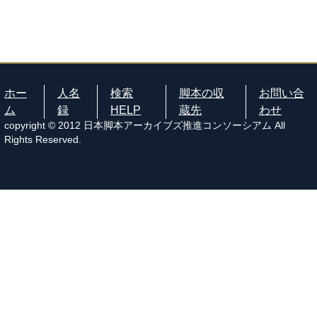
ホー
人名
検索
脚本の収
お問い合
ム
録
HELP
蔵先
わせ
copyright © 2012 日本脚本アーカイブズ推進コンソーシアム All
Rights Reserved.