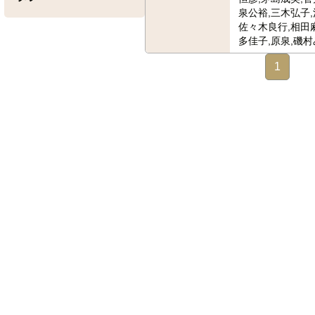
泉公裕,三木弘子,
佐々木良行,相田
多佳子,原泉,磯村
1