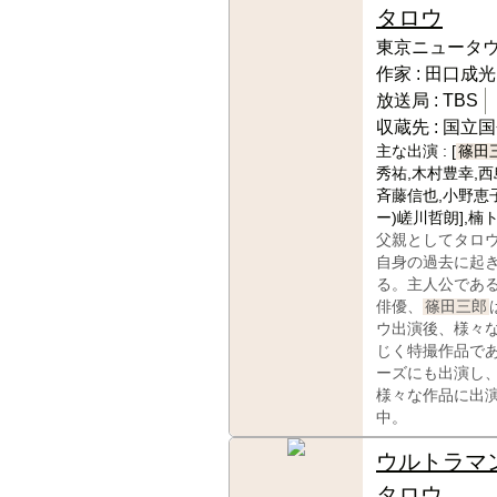
タロウ
東京ニュータ
作家 :
田口成光
放送局 :
TBS
収蔵先 :
国立国
主な出演 :
[
篠田
秀祐,木村豊幸,西
斉藤信也,小野恵子
ー)嵯川哲朗],楠
父親としてタロ
自身の過去に起
る。主人公であ
俳優、
篠田三郎
ウ出演後、様々
じく特撮作品で
ーズにも出演し
様々な作品に出
中。
ウルトラマ
タロウ