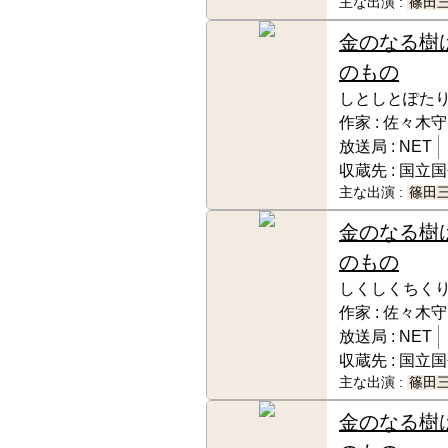
主な出演 :
篠田
金のなる樹
のもの
しとしとぽた
作家 :
佐々木守
放送局 :
NET
収蔵先 :
国立国
主な出演 :
篠田
金のなる樹
のもの
しくしくちく
作家 :
佐々木守
放送局 :
NET
収蔵先 :
国立国
主な出演 :
篠田
金のなる樹