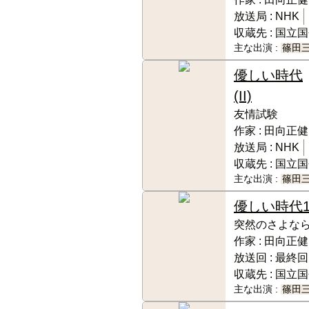
放送局 :
NHK
収蔵先 :
国立国
主な出演 :
篠田
優しい時代
(II)
友情試験
作家 :
田向正健
放送局 :
NHK
収蔵先 :
国立国
主な出演 :
篠田
優しい時代
突然のさよな
作家 :
田向正健
放送回 :
最終回
収蔵先 :
国立国
主な出演 :
篠田