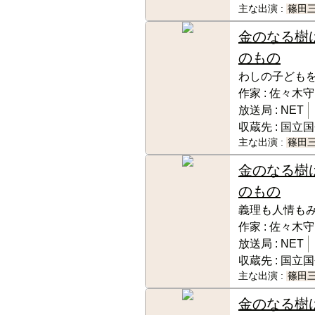
主な出演 :
篠田
金のなる樹
のもの
わしの子ども
作家 :
佐々木守
放送局 :
NET
収蔵先 :
国立国
主な出演 :
篠田
金のなる樹
のもの
義理も人情も
作家 :
佐々木守
放送局 :
NET
収蔵先 :
国立国
主な出演 :
篠田
金のなる樹