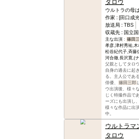
タロウ
ウルトラの母
作家 :
[田口成光
放送局 :
TBS
収蔵先 :
国立国
主な出演 :
篠田
孝彦,津村秀祐,木
松谷紀代子,斉藤
河合徹,長沢寛,(
父親としてタロ
自身の過去に起
る。主人公であ
俳優、
篠田三郎
ウ出演後、様々
じく特撮作品で
ーズにも出演し
様々な作品に出
中。
ウルトラマ
タロウ