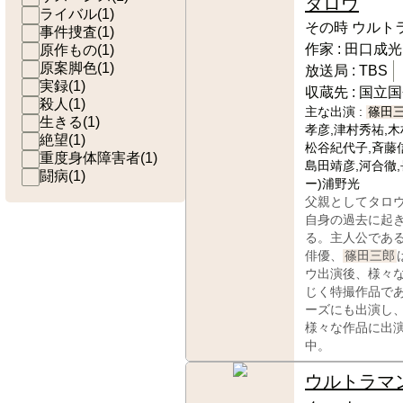
タロウ
ライバル
(
1
)
その時 ウルト
事件捜査
(
1
)
作家 :
田口成光
原作もの
(
1
)
原案脚色
(
1
)
放送局 :
TBS
実録
(
1
)
収蔵先 :
国立国
殺人
(
1
)
主な出演 :
篠田
生きる
(
1
)
孝彦,津村秀祐,木
絶望
(
1
)
松谷紀代子,斉藤
重度身体障害者
(
1
)
島田靖彦,河合徹,
闘病
(
1
)
ー)浦野光
父親としてタロ
自身の過去に起
る。主人公であ
俳優、
篠田三郎
ウ出演後、様々
じく特撮作品で
ーズにも出演し
様々な作品に出
中。
ウルトラマ