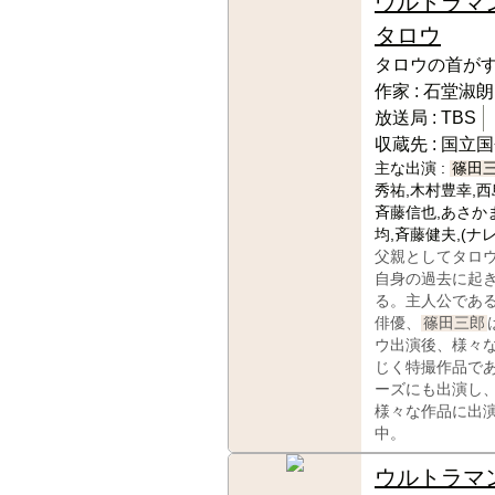
ウルトラマ
タロウ
タロウの首が
作家 :
石堂淑朗
放送局 :
TBS
収蔵先 :
国立国
主な出演 :
篠田
秀祐,木村豊幸,西
斉藤信也,あさか
均,斉藤健夫,(ナ
父親としてタロ
自身の過去に起
る。主人公であ
俳優、
篠田三郎
ウ出演後、様々
じく特撮作品で
ーズにも出演し
様々な作品に出
中。
ウルトラマ