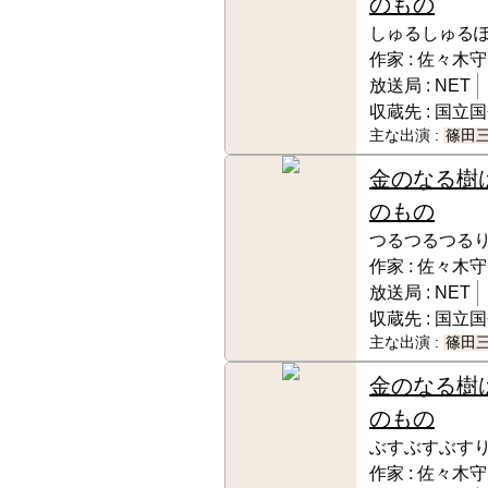
のもの
しゅるしゅる
作家 :
佐々木守
放送局 :
NET
収蔵先 :
国立国
主な出演 :
篠田
金のなる樹
のもの
つるつるつる
作家 :
佐々木守
放送局 :
NET
収蔵先 :
国立国
主な出演 :
篠田
金のなる樹
のもの
ぶすぶすぶす
作家 :
佐々木守