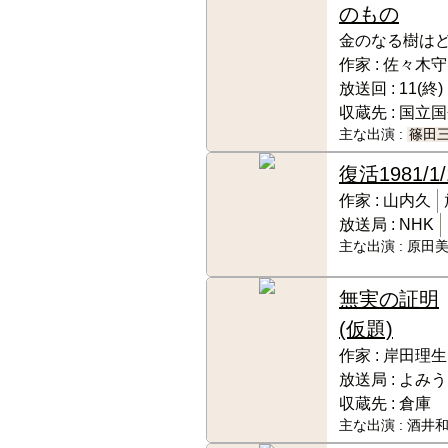
のもの
金のなる樹は
作家 :
佐々木守
放送回 :
11(終)
収蔵先 :
国立国
主な出演 :
篠田
復活
1981/1
作家 :
山内久
放送局 :
NHK
主な出演 :
原田美
無実の証明
(仮題)
作家 :
岸田理生
放送局 :
よみう
収蔵先 :
倉庫
主な出演 :
酒井和