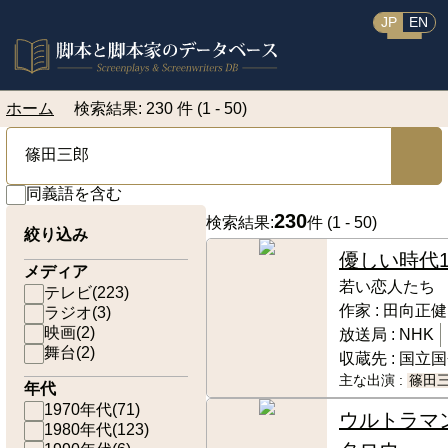
JP
EN
ホーム
検索結果: 230 件 (1 - 50)
同義語を含む
230
検索結果:
件 (
1 - 50
)
絞り込み
優しい時代
メディア
若い恋人たち
テレビ
(
223
)
作家 :
田向正健
ラジオ
(
3
)
映画
(
2
)
放送局 :
NHK
舞台
(
2
)
収蔵先 :
国立国
主な出演 :
篠田
年代
1970年代
(
71
)
ウルトラマ
1980年代
(
123
)