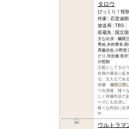
タロウ
びっくり！怪
作家 :
石堂淑朗
放送局 :
TBS
収蔵先 :
国立国
主な出演 :
篠田
秀祐,木村豊幸,西
斉藤信也,小野恵
どり,河合徹,長沢
川哲朗
父親としてタロ
自身の過去に起
る。主人公であ
俳優、
篠田三郎
ウ出演後、様々
じく特撮作品で
ーズにも出演し
様々な作品に出
中。
ウルトラマ