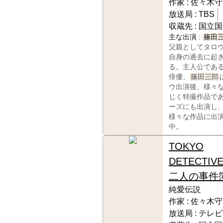
作家 :
佐々木守
放送局 :
TBS
収蔵先 :
国立国
主な出演 :
篠田
父親としてタロ
自身の過去に起
る。主人公であ
俳優、
篠田三郎
ウ出演後、様々
じく特撮作品で
ーズにも出演し
様々な作品に出
中。
TOKYO
DETECTI
二人の事件
純愛伝説
作家 :
佐々木守
放送局 :
テレビ