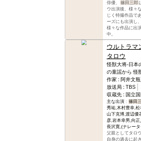
俳優、
篠田三郎
ウ出演後、様々
じく特撮作品で
ーズにも出演し
様々な作品に出
中。
ウルトラマ
タロウ
怪獣大将-日本
の童謡から 怪
作家 :
阿井文瓶
放送局 :
TBS
収蔵先 :
国立国
主な出演 :
篠田
秀祐,木村豊幸,松
山下克博,渡辺優
彦,岩本幸男,向正
長沢寛,(ナレー
父親としてタロ
自身の過去に起