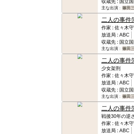
収蔵先 :
国立国
主な出演 :
篠田
二人の事件
作家 :
佐々木守
放送局 :
ABC
収蔵先 :
国立国
主な出演 :
篠田
二人の事件
少女架刑
作家 :
佐々木守
放送局 :
ABC
収蔵先 :
国立国
主な出演 :
篠田
二人の事件
戦後30年の逆
作家 :
佐々木守
放送局 :
ABC