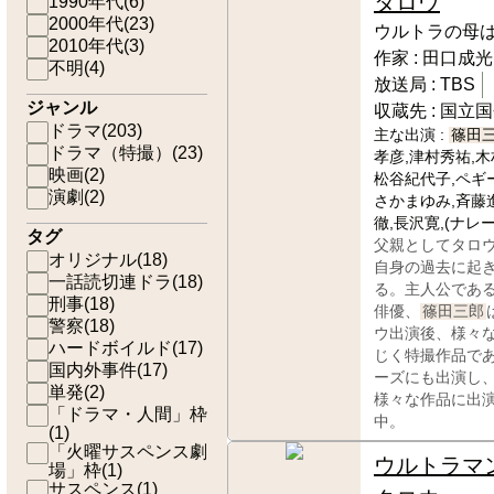
タロウ
1990年代
(
6
)
2000年代
(
23
)
ウルトラの母
2010年代
(
3
)
作家 :
田口成光
不明
(
4
)
放送局 :
TBS
ジャンル
収蔵先 :
国立国
ドラマ
(
203
)
主な出演 :
篠田
ドラマ（特撮）
(
23
)
孝彦,津村秀祐,木
映画
(
2
)
松谷紀代子,ペギ
演劇
(
2
)
さかまゆみ,斉藤
徹,長沢寛,(ナレ
タグ
父親としてタロ
オリジナル
(
18
)
自身の過去に起
一話読切連ドラ
(
18
)
る。主人公であ
刑事
(
18
)
俳優、
篠田三郎
警察
(
18
)
ウ出演後、様々
ハードボイルド
(
17
)
じく特撮作品で
国内外事件
(
17
)
ーズにも出演し
単発
(
2
)
様々な作品に出
「ドラマ・人間」枠
中。
(
1
)
「火曜サスペンス劇
ウルトラマ
場」枠
(
1
)
サスペンス
(
1
)