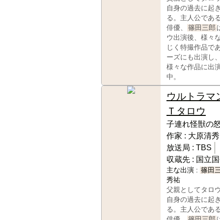
自身の過去に起
る。主人公であ
俳優、
篠田三郎
ウ出演後、様々
じく特撮作品で
ーズにも出演し
様々な作品に出
中。
ウルトラマ
Ｔタロウ
子連れ怪獣の怒
作家 :
大原清秀
放送局 :
TBS
収蔵先 :
国立国
主な出演 :
篠田
秀祐
父親としてタロ
自身の過去に起
る。主人公であ
俳優、
篠田三郎