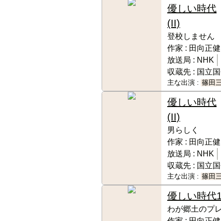
優しい時代
(II)
登校しません
作家 :
田向正健
放送局 :
NHK
収蔵先 :
国立国
主な出演 :
篠田
優しい時代
(II)
男らしく
作家 :
田向正健
放送局 :
NHK
収蔵先 :
国立国
主な出演 :
篠田
優しい時代
わが郷土のプ
作家 :
田向正健