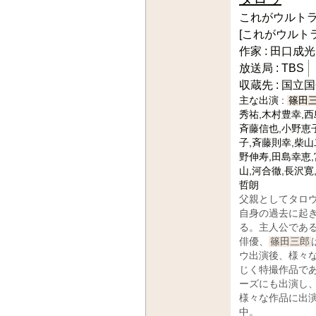
これがウルトラ
[これがウルト
作家 :
田口成光
放送局 :
TBS
収蔵先 :
国立国
主な出演 :
篠田
秀祐,木村豊幸,西
斉藤信也,小野恵
子,斉藤則幸,柴山
野伸寿,田島幸恵
山,河合徹,長沢寛
哲朗
父親としてタロ
自身の過去に起
る。主人公であ
俳優、
篠田三郎
ウ出演後、様々
じく特撮作品で
ーズにも出演し
様々な作品に出
中。