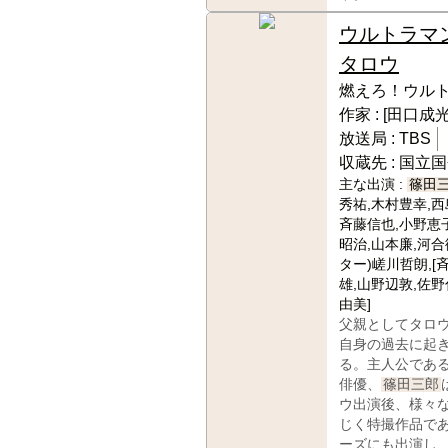
ウルトラマ
タロウ
燃えろ！ウル
作家 :
[田口成光
放送局 :
TBS
収蔵先 :
国立国
主な出演 :
篠田
秀祐,木村豊幸,西
斉藤信也,小野恵
昭治,山本廉,河合
ター)嵯川哲朗,[
雄,山野辺敦,佐野
由美]
父親としてタロ
自身の過去に起
る。主人公であ
俳優、
篠田三郎
ウ出演後、様々
じく特撮作品で
ーズにも出演し