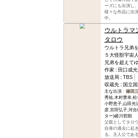
ーズにも出演し
様々な作品に出
中。
ウルトラマ
タロウ
ウルトラ兄弟を
５大怪獣宇宙人
兄弟を超えてゆ
作家 :
田口成光
放送局 :
TBS
収蔵先 :
国立国
主な出演 :
篠田
秀祐,木村豊幸,松
小野恵子,山田光
彦,宮田弘子,河合
ター)嵯川哲朗
父親としてタロ
自身の過去に起
る。主人公であ