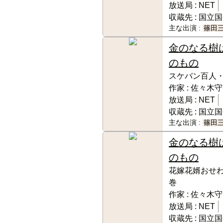
放送局 :
NET
収蔵先 :
国立国
主な出演 :
篠田
金のなる樹
のもの
スケバン百人
作家 :
佐々木守
放送局 :
NET
収蔵先 :
国立国
主な出演 :
篠田
金のなる樹
のもの
花嫁花婿おせ
巻
作家 :
佐々木守
放送局 :
NET
収蔵先 :
国立国