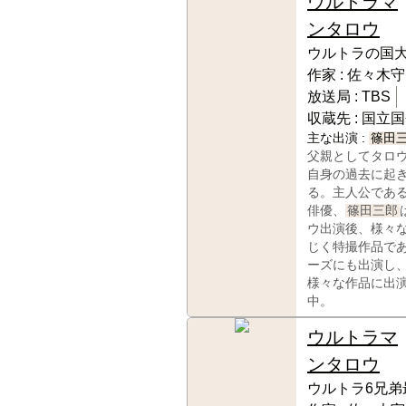
ウルトラマ
ンタロウ
ウルトラの国大
作家 :
佐々木守
放送局 :
TBS
収蔵先 :
国立国
主な出演 :
篠田
父親としてタロ
自身の過去に起
る。主人公であ
俳優、
篠田三郎
ウ出演後、様々
じく特撮作品で
ーズにも出演し
様々な作品に出
中。
ウルトラマ
ンタロウ
ウルトラ6兄弟