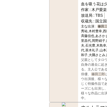
血を吸う花は
作家 :
木戸愛楽
放送局 :
TBS
収蔵先 :
国立国
主な出演 :
篠田
秀祐,木村豊幸,西
斉藤信也,あさか
里昌代,岡野絹子
夫,石光豊,木島幸
代,茶木礼子,山本
和子,大隅さとみ,
父親としてタロ
自身の過去に起
る。主人公であ
俳優、
篠田三郎
ウ出演後、様々
じく特撮作品で
ーズにも出演し
様々な作品に出
中。