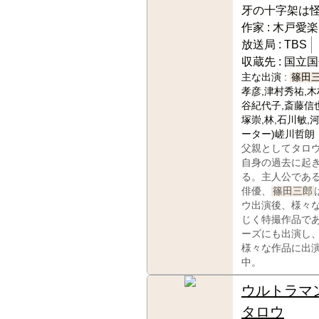
牙の十字架は
作家 :
木戸愛楽
放送局 :
TBS
収蔵先 :
国立国
主な出演 :
篠田
孝彦,津村秀祐,木
谷紀代子,斎藤信
塚崇,林,石川敏,
ーター)嵯川哲朗
父親としてタロ
自身の過去に起
る。主人公であ
俳優、
篠田三郎
ウ出演後、様々
じく特撮作品で
ーズにも出演し
様々な作品に出
中。
ウルトラマ
タロウ