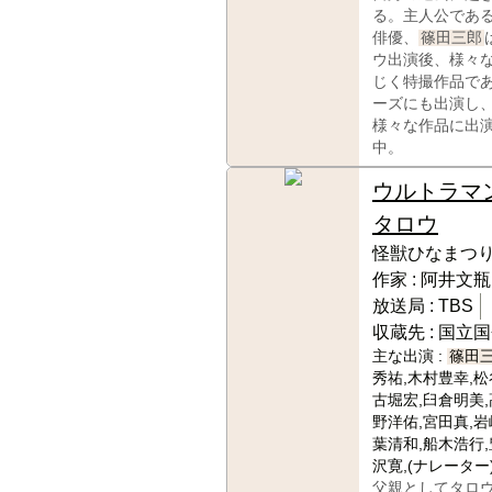
る。主人公であ
俳優、
篠田三郎
ウ出演後、様々
じく特撮作品で
ーズにも出演し
様々な作品に出
中。
ウルトラマ
タロウ
怪獣ひなまつ
作家 :
阿井文瓶
放送局 :
TBS
収蔵先 :
国立国
主な出演 :
篠田
秀祐,木村豊幸,松
古堀宏,臼倉明美,
野洋佑,宮田真,岩
葉清和,船木浩行,
沢寛,(ナレーター
父親としてタロ