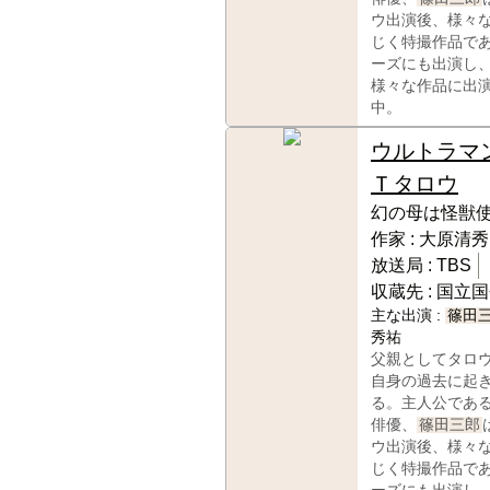
ウ出演後、様々
じく特撮作品で
ーズにも出演し
様々な作品に出
中。
ウルトラマ
Ｔタロウ
幻の母は怪獣
作家 :
大原清秀
放送局 :
TBS
収蔵先 :
国立国
主な出演 :
篠田
秀祐
父親としてタロ
自身の過去に起
る。主人公であ
俳優、
篠田三郎
ウ出演後、様々
じく特撮作品で