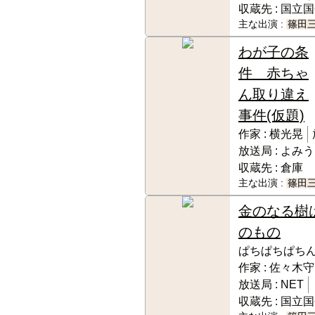
収蔵先 :
国立国
主な出演 :
篠田
わが子の条
件 赤ちゃ
ん取り違え
事件(仮題)
作家 :
横光晃
放送局 :
よみう
収蔵先 :
倉庫
主な出演 :
篠田
金のなる樹
のもの
ぱちぱちぱち
作家 :
佐々木守
放送局 :
NET
収蔵先 :
国立国