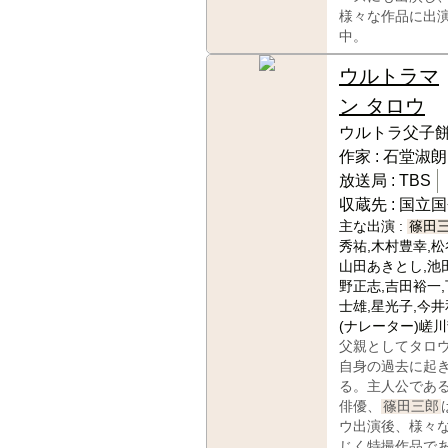
様々な作品に出
中。
ウルトラマ
ン タロウ
ウルトラ父子
作家 :
石堂淑朗
放送局 :
TBS
収蔵先 :
国立国
主な出演 :
篠田
秀祐,木村豊幸,松
山田あきとし,池
野正志,吉田裕一
士雄,星光子,今井
(ナレーター)嵯
父親としてタロ
自身の過去に起
る。主人公であ
俳優、
篠田三郎
ウ出演後、様々
じく特撮作品で