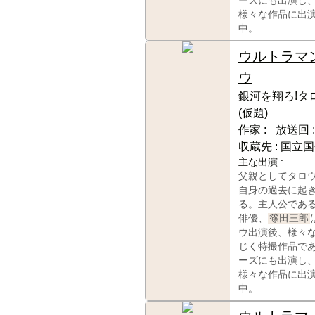
ーズにも出演し
様々な作品に出
中。
ウルトラマ
ウ
銀河を翔ろ!タ
(仮題)
作家 :
放送回 :
収蔵先 :
国立国
主な出演 :
父親としてタロ
自身の過去に起
る。主人公であ
俳優、
篠田三郎
ウ出演後、様々
じく特撮作品で
ーズにも出演し
様々な作品に出
中。