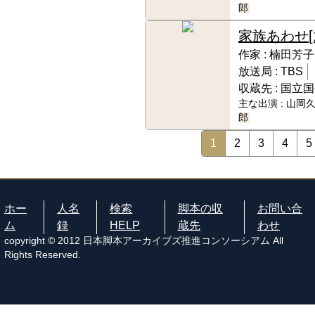
郎
家族あわせ
作家 :
楠田芳子
放送局 :
TBS
収蔵先 :
国立国
主な出演 :
山岡久
郎
1
2
3
4
5
ホー
人名
検索
脚本の収
お問い合
ム
録
HELP
蔵先
わせ
copyright © 2012 日本脚本アーカイブズ推進コンソーシアム All
Rights Reserved.