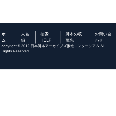
ホー
人名
検索
脚本の収
お問い合
ム
録
HELP
蔵先
わせ
copyright © 2012 日本脚本アーカイブズ推進コンソーシアム All
Rights Reserved.