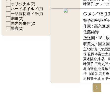
オリジナル
(
2
)
叶優子,(ナレー
ハードボイルド
(
2
)
Gメン’75
[1
一話読切連ドラ
(
2
)
刑事
(
2
)
警察の中のギ
国内外事件
(
2
)
作家 :
高久進,(
警察
(
2
)
佐藤純弥
放送回 :
18
放
収蔵先 :
国立国
主な出演 :
丹波哲
保昭,岡本富士太,
夏木陽介,中谷一郎
叶優子,三島史郎,
亀山達也,北見敏
行,山浦栄,高月忠
尾形智子,山田甲
1