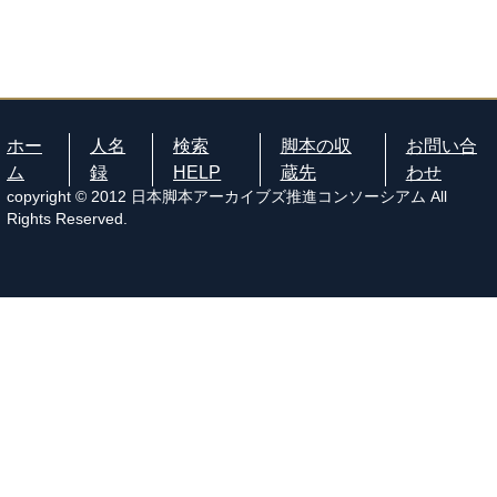
ホー
人名
検索
脚本の収
お問い合
ム
録
HELP
蔵先
わせ
copyright © 2012 日本脚本アーカイブズ推進コンソーシアム All
Rights Reserved.