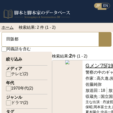
JP
EN
ホーム
検索結果: 2 件 (1 - 2)
同義語を含む
2
検索結果:
件 (
1 - 2
)
絞り込み
Gメン’75
[1
メディア
警察の中のギ
テレビ
(
2
)
作家 :
高久進,(
年代
佐藤純弥
1970年代
(
2
)
放送回 :
18
放
収蔵先 :
国立国
ジャンル
主な出演 :
丹波哲
ドラマ
(
2
)
保昭,岡本富士太,
タグ
夏木陽介,中谷一郎