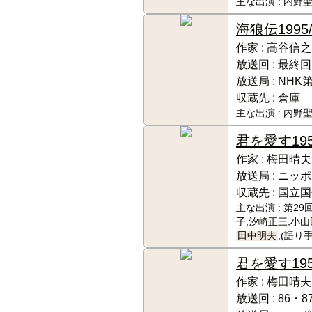
主な出演 :
内野聖
海狼伝
199
作家 :
高谷信之
放送回 :
最終回
放送局 :
NHK
収蔵先 :
倉庫
主な出演 :
内野聖
君を愛す
19
作家 :
梅田晴夫
放送局 :
ニッポ
収蔵先 :
国立国
主な出演 :
第29
子,汐崎正三,小山
田中明夫
,(語り手
君を愛す
195
作家 :
梅田晴夫
放送回 :
86・8