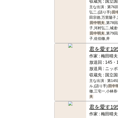
収蔵先 :
国立国
主な出演 :
第76
弘二,(語り手)
田
田宗徳,万里陽子,
田中明夫
,第78
子,河村弘二,城達
田中明夫
,第79
子,佐伯徹,井
君を愛す
19
作家 :
梅田晴夫
放送回 :
145・
放送局 :
ニッポ
収蔵先 :
国立国
主な出演 :
第14
ル,(語り手)
田中
徹,三宅一,小林恭
夫
君を愛す
19
作家 :
梅田晴夫