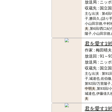
放送局 :
ニッポ
収蔵先 :
国立国
主な出演 :
第4回
子,勝田久,(語り手
小山田宗德,中村桂
夫
,第6回/西口紀
陽子,小山田宗德,
君を愛す
19
作家 :
梅田晴夫
放送回 :
91～9
放送局 :
ニッポ
収蔵先 :
国立国
主な出演 :
第91
子,城達也,佐伯徹,
第92回/万里陽子,
中明夫
,第93回
城達也,伊藤僖久枝
夫
君を愛す
19