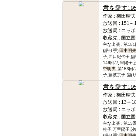
君を愛す
19
作家 :
梅田晴夫
放送回 :
151～
放送局 :
ニッポ
収蔵先 :
国立国
主な出演 :
第15
(語り手)
田中明
子,西口紀代子,(
149回/万里陽子,
中明夫
,第153
子,藤波京子,(語り
君を愛す
19
作家 :
梅田晴夫
放送回 :
13～1
放送局 :
ニッポ
収蔵先 :
国立国
主な出演 :
第13
桂子,万里陽子,汐
(語り手)
田中明