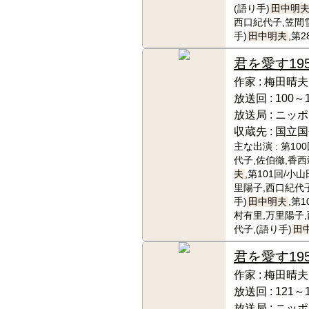
(語り手)
田中明
西口紀代子,笠間雪
手)
田中明夫
,第2
君を愛す
19
作家 :
梅田晴夫
放送回 :
100～
放送局 :
ニッポ
収蔵先 :
国立国
主な出演 :
第10
代子,佐伯徹,香西
夫
,第101回/小
里陽子,西口紀代子
手)
田中明夫
,第
村有里,万里陽子
代子,(語り手)
田
君を愛す
19
作家 :
梅田晴夫
放送回 :
121～
放送局 :
ニッポ