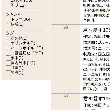
1990年代
(
8
)
回/小山田宗徳,城
不明
(
12
)
明夫
,第78回/小
り手)
田中明夫
,
ジャンル
伯徹,
田中明夫
,
ドラマ
(
304
)
75回/小
構成
(
1
)
君を愛す
19
タグ
作家 :
梅田晴夫
その他
(
1
)
放送回 :
106～
オリジナル
(
1
)
ハードボイルド
(
1
)
放送局 :
ニッポ
一話読切連ドラ
(
1
)
収蔵先 :
国立国
刑事
(
1
)
主な出演 :
第10
国内外事件
(
1
)
一,西宮良子,西口
寸劇
(
1
)
(語り手)
田中明
警察
(
1
)
里,万里陽子,西口
中明夫
,第108回
田中明夫
,(語り手
回/河村弘二,(語
君を愛す
19
作家 :
梅田晴夫