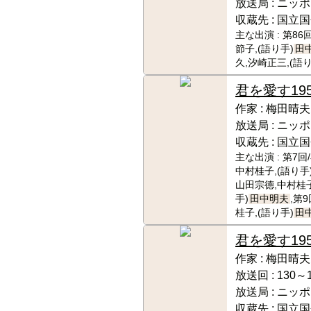
放送局 :
ニッポ
収蔵先 :
国立国
主な出演 :
第86
節子,(語り手)
田
久,汐崎正三,(語り
君を愛す
19
作家 :
梅田晴夫
放送局 :
ニッポ
収蔵先 :
国立国
主な出演 :
第7回
中村桂子,(語り手
山田宗德,中村桂子
手)
田中明夫
,第
桂子,(語り手)
田
君を愛す
19
作家 :
梅田晴夫
放送回 :
130～
放送局 :
ニッポ
収蔵先 :
国立国