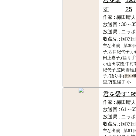
す
25
作家 :
梅田晴夫
放送回 :
30～3
放送局 :
ニッポ
収蔵先 :
国立国
主な出演 :
第30
子,西口紀代子,小
田上嘉子,(語り手
小山田宗德,中村
紀代子,笠間雪雄
子,(語り手)
田中
里,万里陽子,小
君を愛す
19
作家 :
梅田晴夫
放送回 :
61～6
放送局 :
ニッポ
収蔵先 :
国立国
主な出演 :
第61