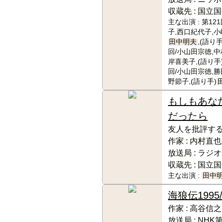
収蔵先 :
国立国
主な出演 :
第12
子,西口紀代子,小
田中明夫
,(語り手
回/小山田宗徳,中
岸喜美子,(語り手
回/小山田宗徳,勝
野節子,(語り手)
もしもあな
だったら
友人を批評す
作家 :
内村直也
放送局 :
ラジオ
収蔵先 :
国立国
主な出演 :
田中
海狼伝
199
作家 :
高谷信之
放送局 :
NHK