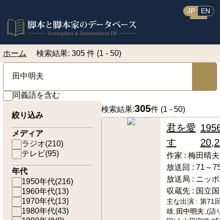
JP
EN
ホーム
検索結果: 305 件 (1 - 50)
同義語を含む
305
検索結果:
件 (
1 - 50
)
絞り込み
君を愛
195
メディア
す
20,2
ラジオ
(
210
)
テレビ
(
95
)
作家 :
梅田晴夫
放送回 :
71～7
年代
放送局 :
ニッポ
1950年代
(
216
)
収蔵先 :
国立国
1960年代
(
13
)
1970年代
(
13
)
主な出演 :
第71
1980年代
(
43
)
雄,
田中明夫
,(語