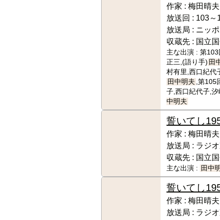
作家 :
梅田晴夫
放送回 :
103～
放送局 :
ニッポ
収蔵先 :
国立国
主な出演 :
第10
正三,(語り手)
田
村有里,西口紀代子
田中明夫
,第10
子,西口紀代子,汐
中明夫
誓いてし
19
作家 :
梅田晴夫
放送局 :
ラジオ
収蔵先 :
国立国
主な出演 :
田中
誓いてし
19
作家 :
梅田晴夫
放送局 :
ラジオ