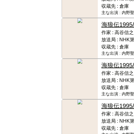
収蔵先 :
倉庫
主な出演 :
内野聖
海狼伝
199
作家 :
高谷信之
放送局 :
NHK
収蔵先 :
倉庫
主な出演 :
内野聖
海狼伝
199
作家 :
高谷信之
放送局 :
NHK
収蔵先 :
倉庫
主な出演 :
内野聖
海狼伝
199
作家 :
高谷信之
放送局 :
NHK
収蔵先 :
倉庫