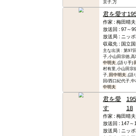
京子,万
君を愛す
19
作家 :
梅田晴夫
放送回 :
97～9
放送局 :
ニッポ
収蔵先 :
国立国
主な出演 :
第97
子,小山田宗徳,高
中明夫
,(語り手)
村有里,小山田宗
子,
田中明夫
,(語
回/西口紀代子,中
中明夫
君を愛
195
す
18
作家 :
梅田晴夫
放送回 :
147～
放送局 :
ニッポ