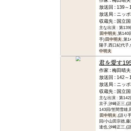
作家 :
梅田晴夫
放送回 :
139～
放送局 :
ニッポ
収蔵先 :
国立国
主な出演 :
第13
田中明夫
,第14
手)
田中明夫
,第
陽子,西口紀代子,
中明夫
君を愛す
19
作家 :
梅田晴夫
放送回 :
142～
放送局 :
ニッポ
収蔵先 :
国立国
主な出演 :
第14
京子,汐崎正三,(
143回/笠間雪雄
田中明夫
,(語り手
回/小山田宗徳,藤
達也,汐崎正三,(