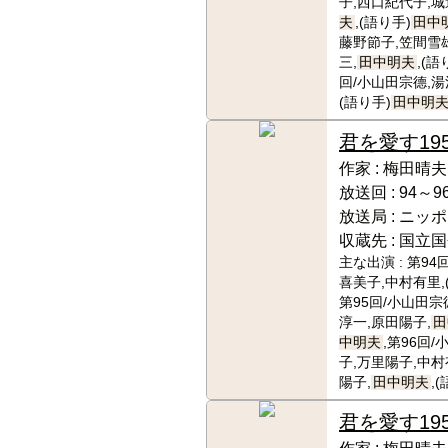
子,西口紀代子,城
夫
,(語り手)
田中
藤野節子,笠間雪
三,
田中明夫
,(語
回/小山田宗德,湯
(語り手)
田中明
君を愛す
19
作家 :
梅田晴夫
放送回 :
94～9
放送局 :
ニッポ
収蔵先 :
国立国
主な出演 :
第94
喜美子,中村有里,
第95回/小山田宗
淳一,原田陽子,
田
中明夫
,第96回
子,万里陽子,中村
陽子,
田中明夫
,(
君を愛す
19