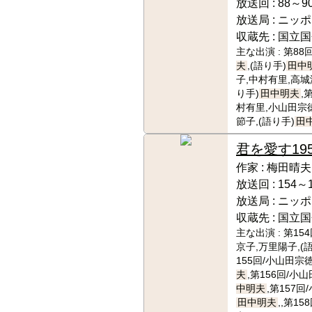
放送回 :
88～9
放送局 :
ニッポ
収蔵先 :
国立国
主な出演 :
第88
夫
,(語り手)
田中
子,中村有里,高城
り手)
田中明夫
,
村有里,小山田宗
節子,(語り手)
田
君を愛す
19
作家 :
梅田晴夫
放送回 :
154～
放送局 :
ニッポ
収蔵先 :
国立国
主な出演 :
第15
京子,万里陽子,(
155回/小山田宗徳
夫
,第156回/小山
中明夫
,第157回
田中明夫
,,第1