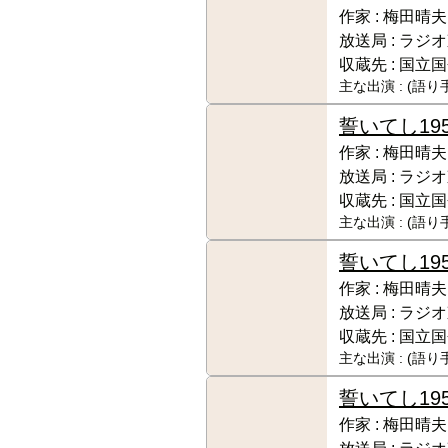
作家 :
梅田晴夫
放送局 :
ラジオ
収蔵先 :
国立国
主な出演 :
(語り
誓いてし
19
作家 :
梅田晴夫
放送局 :
ラジオ
収蔵先 :
国立国
主な出演 :
(語り
誓いてし
19
作家 :
梅田晴夫
放送局 :
ラジオ
収蔵先 :
国立国
主な出演 :
(語り
誓いてし
19
作家 :
梅田晴夫