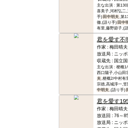
主な出演 :
第13
喜美子,河村弘二,
手)
田中明夫
,第
徹,(語り手)
田中
有里,藤野節子,(
君を愛す
不
作家 :
梅田晴夫
放送局 :
ニッポ
収蔵先 :
国立国
主な出演 :
梗概1
西口陽子,小山田宗
夫
,梗概2/中村有
宗徳,高城淳一,笠
中明夫
,(語り手)
君を愛す
19
作家 :
梅田晴夫
放送回 :
76～8
放送局 :
ニッポ