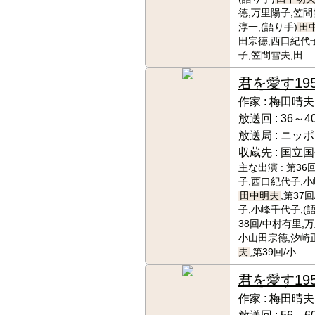
德,万里陽子,笠間
淳一,(語り手)
田
田宗德,西口紀代
子,笠間雪夫,田
君を愛す
19
作家 :
梅田晴夫
放送回 :
36～4
放送局 :
ニッポ
収蔵先 :
国立国
主な出演 :
第36
子,西口紀代子,小
田中明夫
,第37
子,小峰千代子,(
38回/中村有里,
小山田宗德,汐崎正
夫
,第39回/小
君を愛す
19
作家 :
梅田晴夫