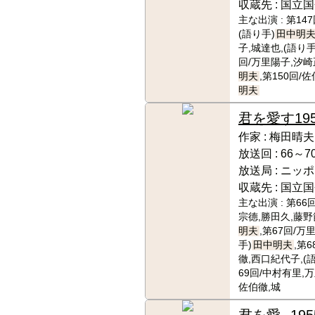
収蔵先 :
国立国
主な出演 :
第14
(語り手)
田中明
子,城達也,(語り手
回/万里陽子,汐崎
明夫
,第150回/佐
明夫
君を愛す
19
作家 :
梅田晴夫
放送回 :
66～7
放送局 :
ニッポ
収蔵先 :
国立国
主な出演 :
第66
宗德,勝田久,藤野
明夫
,第67回/万
手)
田中明夫
,第
徹,西口紀代子,(
69回/中村有里,
佐伯徹,城
君を愛
195