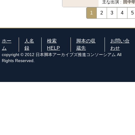
主な出演 :
田中
1
2
3
4
5
ホー
人名
検索
脚本の収
お問い合
ム
録
HELP
蔵先
わせ
copyright © 2012 日本脚本アーカイブズ推進コンソーシアム All
Rights Reserved.