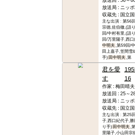
放送回 :
56～6
放送局 :
ニッポ
収蔵先 :
国立国
主な出演 :
第56
宗德,佐伯徹,(語り
回/中村有里,(語り
回/万里陽子,西口
中明夫
,第59回
田上嘉子,笠間雪雄
手)
田中明夫
,第
君を愛
195
す
16
作家 :
梅田晴夫
放送回 :
25～2
放送局 :
ニッポ
収蔵先 :
国立国
主な出演 :
第25
子,西口紀代子,勝
り手)
田中明夫
,
里陽子,小山田宗德