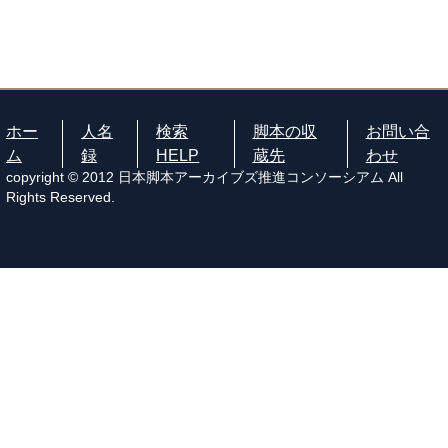
ホー
人名
検索
脚本の収
お問い合
ム
録
HELP
蔵先
わせ
copyright © 2012 日本脚本アーカイブズ推進コンソーシアム All
Rights Reserved.