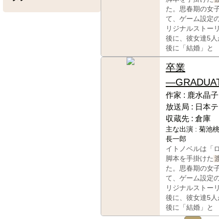
た。思春期の女
て、ゲーム設定
リジナルストー
後に、彼女達5人
後に「結婚」と
卒業
―GRADUA
作家 :
鹿水晶子
放送局 :
日本テ
収蔵先 :
倉庫
主な出演 :
菊池桃
長一郎
イトノベルは「
脚本を手掛けた
た。思春期の女
て、ゲーム設定
リジナルストー
後に、彼女達5人
後に「結婚」と