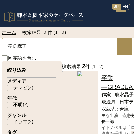
JP
EN
ホーム
検索結果: 2 件 (1 - 2)
同義語を含む
2
検索結果:
件 (
1 - 2
)
絞り込み
卒業
メディア
―GRADUA
テレビ
(
2
)
作家 :
鹿水晶子
年代
放送局 :
日本テ
不明
(
2
)
収蔵先 :
倉庫
ジャンル
主な出演 :
菊池桃
ドラマ
(
2
)
長一郎
イトノベルは「
タグ
脚本を手掛けた