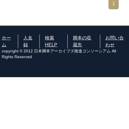
1
ホー
人名
検索
脚本の収
お問い合
ム
録
HELP
蔵先
わせ
copyright © 2012 日本脚本アーカイブズ推進コンソーシアム All
Rights Reserved.