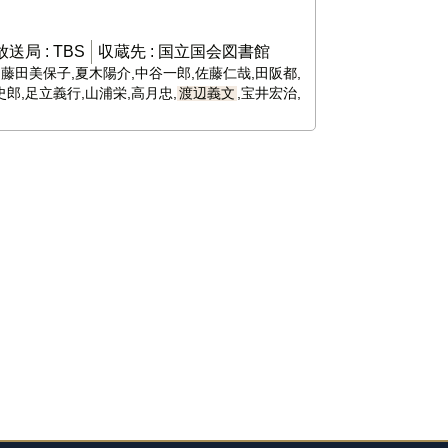
放送局 :
TBS
収蔵先 :
国立国会図書館
,藤田美保子,夏木陽介,中谷一郎,佐藤仁哉,田阪都,
郎,足立義行,山浦栄,高月忠,
渡辺義文
,宝井宏治,