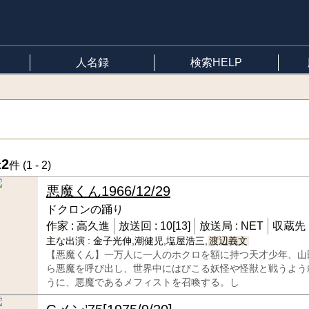
人名録
検索HELP
2
:
件 (
1 - 2
)
悪魔くん
1966/12/29
ドクロンの踊り
作家 :
高久進
放送回 :
10[13]
放送局 :
NET
収蔵先 
主な出演 :
金子光伸,潮健児,塩屋浩三,
渡辺義文
【悪魔くん】一万人に一人のホクロを額に持つ天才少年、山
ら悪魔を呼び出し、世界中にはびこる妖怪や怪獣と戦うよう
うに、悪魔であるメフィストを召喚する。し