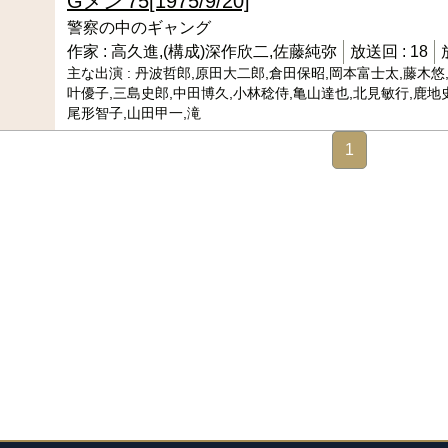
Gメン’75
[1975/9/20]
警察の中のギャング
作家 :
高久進,(構成)深作欣二,佐藤純弥
放送回 :
18
主な出演 :
丹波哲郎,原田大二郎,倉田保昭,岡本富士太,藤木悠
叶優子,三島史郎,中田博久,小林稔侍,亀山達也,北見敏行,鹿地史
尾形智子,山田甲一,滝
1