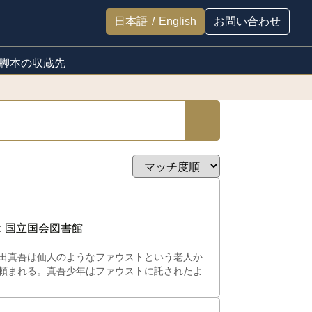
日本語
/
English
お問い合わせ
脚本の収蔵先
:
国立国会図書館
田真吾は仙人のようなファウストという老人か
頼まれる。真吾少年はファウストに託されたよ