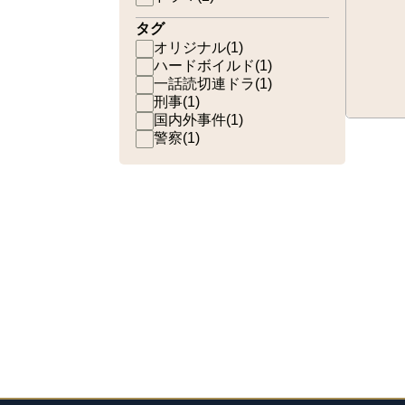
タグ
オリジナル
(
1
)
ハードボイルド
(
1
)
一話読切連ドラ
(
1
)
刑事
(
1
)
国内外事件
(
1
)
警察
(
1
)