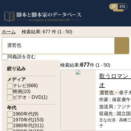
JP
EN
ホーム
検索結果: 677 件 (1 - 50)
同義語を含む
677
検索結果:
件 (
1 - 50
)
絞り込み
歌うロマン
メディア
オ
テレビ
(
666
)
映画
(
10
)
渡哲也・
俊子
ビデオ・DVD
(
1
)
作家 :
保富康午
放送局 :
フジテ
年代
収蔵先 :
国立国
1960年代
(
9
)
1970年代
(
153
)
主な出演 :
高峰三
1980年代
(
311
)
子