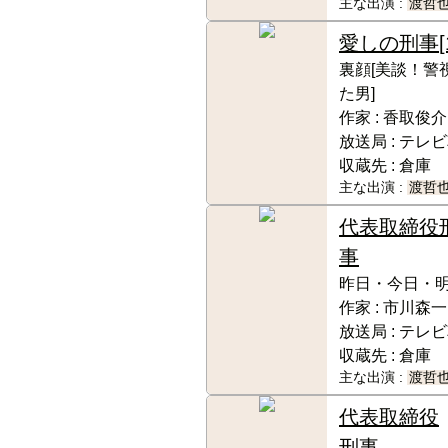
主な出演 :
渡哲
愛しの刑事
裏顔[美談！警
た男]
作家 :
香取俊介
放送局 :
テレビ
収蔵先 :
倉庫
主な出演 :
渡哲
代表取締役
事
昨日・今日・
作家 :
市川森一
放送局 :
テレビ
収蔵先 :
倉庫
主な出演 :
渡哲
代表取締役
刑事