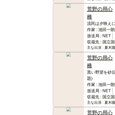
荒野の用心
棒
流民は夕映えに
作家 :
池田一朗
放送局 :
NET
収蔵先 :
国立国
主な出演 :
夏木陽
荒野の用心
棒
黒い野望を砂丘
題)
作家 :
池田一朗
放送局 :
NET
収蔵先 :
国立国
主な出演 :
夏木陽
荒野の用心