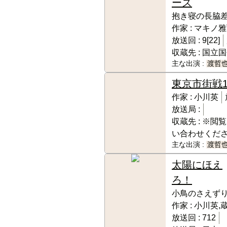
ーズ
抱き寝の長脇
作家 :
マキノ雅
放送回 :
9[22]
収蔵先 :
国立国
主な出演 :
渡哲
東京市街戦
作家 :
小川英
放送局 :
収蔵先 :
※閲覧
い合わせくだ
主な出演 :
渡哲
太陽にほえ
ろ！
小鳥のさえず
作家 :
小川英,
放送回 :
712