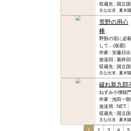
収蔵先 :
国立国
主な出演 :
夏木陽
荒野の用心
棒
野獣の宿に必
して…(仮題)
作家 :
安藤日出
放送回 :
最終回
収蔵先 :
国立国
主な出演 :
夏木陽
破れ新九郎
ねずみ小僧獄門
作家 :
池田一朗
放送局 :
NET
収蔵先 :
国立国
主な出演 :
夏木陽
1
2
3
4
5