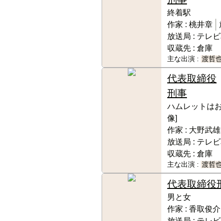
終着駅
作家 :
桃井章
放送局 :
テレビ
収蔵先 :
倉庫
主な出演 :
渡哲
代表取締役
刑事
ハムレットはお
像]
作家 :
大野武雄
放送局 :
テレビ
収蔵先 :
倉庫
主な出演 :
渡哲
代表取締役
男と女
作家 :
香取俊介
放送局 :
テレビ