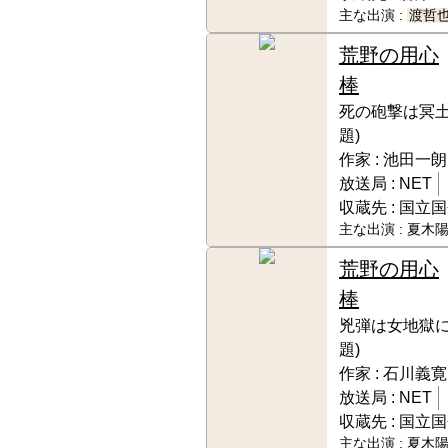
主な出演 :
渡哲
荒野の用心
棒
死の砲撃は冥土
題)
作家 :
池田一朗
放送局 :
NET
収蔵先 :
国立国
主な出演 :
夏木陽
荒野の用心
棒
兇弾は女地獄に
題)
作家 :
石川義寛
放送局 :
NET
収蔵先 :
国立国
主な出演 :
夏木陽