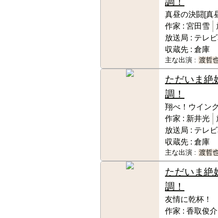
調！
真昼の決闘[真
作家 :
宮田雪
放送局 :
テレビ
収蔵先 :
倉庫
主な出演 :
渡哲
ただいま絶
調！
翔べ！ウイン
作家 :
新井光
放送局 :
テレビ
収蔵先 :
倉庫
主な出演 :
渡哲
ただいま絶
調！
友情に乾杯！
作家 :
香取俊介