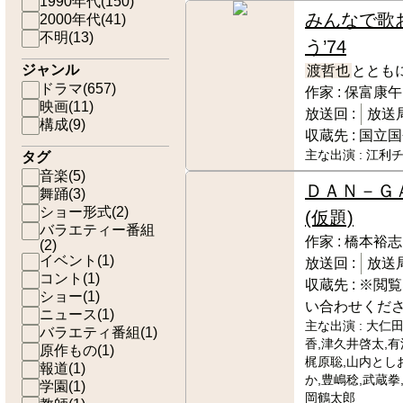
1990年代
(
150
)
みんなで歌
2000年代
(
41
)
不明
(
13
)
う’74
ジャンル
渡哲也
ととも
ドラマ
(
657
)
作家 :
保富康午
映画
(
11
)
放送回 :
放送局
構成
(
9
)
収蔵先 :
国立国
主な出演 :
江利チ
タグ
音楽
(
5
)
ＤＡＮ－Ｇ
舞踊
(
3
)
ショー形式
(
2
)
(仮題)
バラエティー番組
作家 :
橋本裕志
(
2
)
イベント
(
1
)
放送回 :
放送局
コント
(
1
)
収蔵先 :
※閲覧
ショー
(
1
)
い合わせくだ
ニュース
(
1
)
主な出演 :
大仁田
バラエティ番組
(
1
)
香,津久井啓太,有
原作もの
(
1
)
梶原聡,山内とし
報道
(
1
)
か,豊嶋稔,武蔵拳
学園
(
1
)
岡鶴太郎