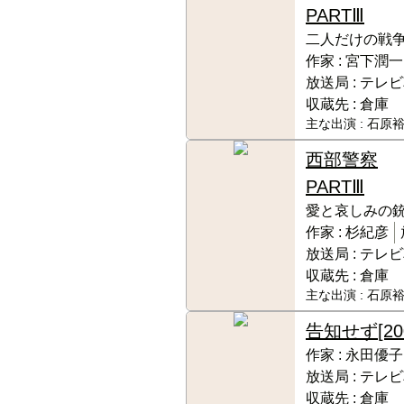
PARTⅢ
二人だけの戦
作家 :
宮下潤一
放送局 :
テレビ
収蔵先 :
倉庫
主な出演 :
石原裕
西部警察
PARTⅢ
愛と哀しみの
作家 :
杉紀彦
放送局 :
テレビ
収蔵先 :
倉庫
主な出演 :
石原裕
告知せず
[20
作家 :
永田優子
放送局 :
テレビ
収蔵先 :
倉庫