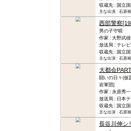
収蔵先 :
国立国
主な出演 :
石原裕
西部警察
[19
男の子守唄
作家 :
大野武雄
放送局 :
テレビ
収蔵先 :
国立国
主な出演 :
石原裕
大都会PAR
闘いの日々(仮
岩軍団]
作家 :
永原秀一
放送局 :
日本テ
収蔵先 :
国立国
主な出演 :
石原裕
長谷川伸シ