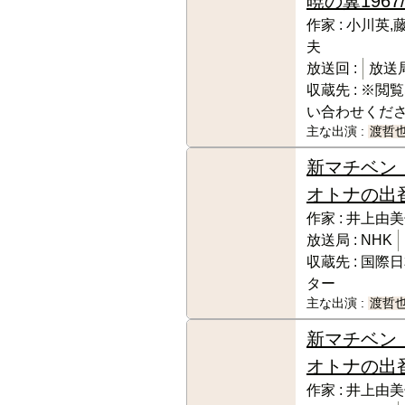
暁の翼
1967/
作家 :
小川英,
夫
放送回 :
放送局
収蔵先 :
※閲覧
い合わせくだ
主な出演 :
渡哲
新マチベン
オトナの出
作家 :
井上由美
放送局 :
NHK
収蔵先 :
国際日
ター
主な出演 :
渡哲
新マチベン
オトナの出
作家 :
井上由美