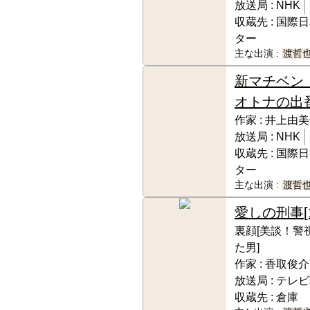
放送局 :
NHK
収蔵先 :
国際日
ター
主な出演 :
渡哲
新マチベン
オトナの出
作家 :
井上由美
放送局 :
NHK
収蔵先 :
国際日
ター
主な出演 :
渡哲
愛しの刑事
裏顔[美談！警
た男]
作家 :
香取俊介
放送局 :
テレビ
収蔵先 :
倉庫