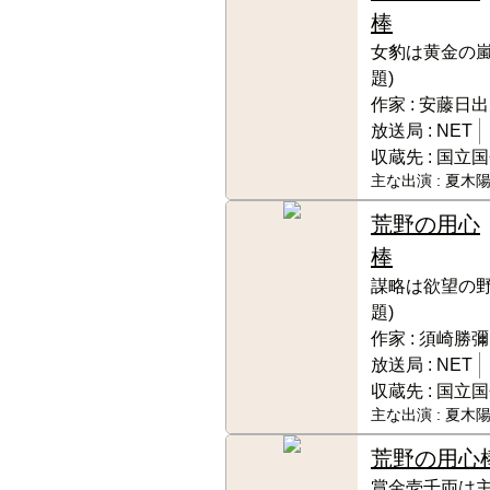
棒
女豹は黄金の嵐
題)
作家 :
安藤日出
放送局 :
NET
収蔵先 :
国立国
主な出演 :
夏木陽
荒野の用心
棒
謀略は欲望の野
題)
作家 :
須崎勝彌
放送局 :
NET
収蔵先 :
国立国
主な出演 :
夏木陽
荒野の用心
賞金壱千両は主