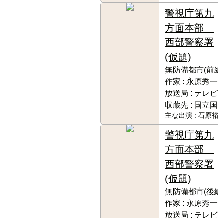
警視庁第九
方面本部
西部警察署
(仮題)
無防備都市(前編
作家 :
永原秀一
放送局 :
テレビ
収蔵先 :
国立国
主な出演 :
石原裕
警視庁第九
方面本部
西部警察署
(仮題)
無防備都市(後編
作家 :
永原秀一
放送局 :
テレビ