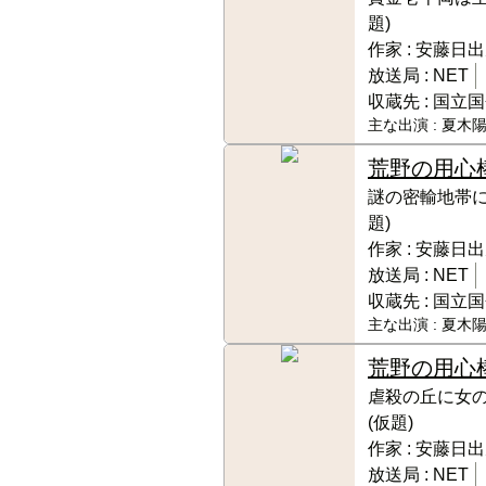
題)
作家 :
安藤日出
放送局 :
NET
収蔵先 :
国立国
主な出演 :
夏木陽
荒野の用心
謎の密輸地帯に
題)
作家 :
安藤日出
放送局 :
NET
収蔵先 :
国立国
主な出演 :
夏木陽
荒野の用心
虐殺の丘に女
(仮題)
作家 :
安藤日出
放送局 :
NET