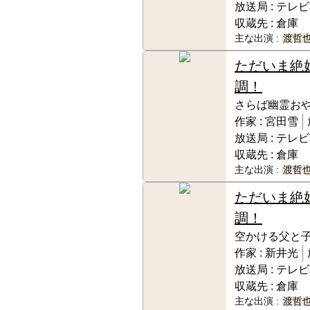
放送局 :
テレビ
収蔵先 :
倉庫
主な出演 :
渡哲
ただいま絶
調！
さらば幽霊お
作家 :
宮田雪
放送局 :
テレビ
収蔵先 :
倉庫
主な出演 :
渡哲
ただいま絶
調！
空かける父と
作家 :
新井光
放送局 :
テレビ
収蔵先 :
倉庫
主な出演 :
渡哲