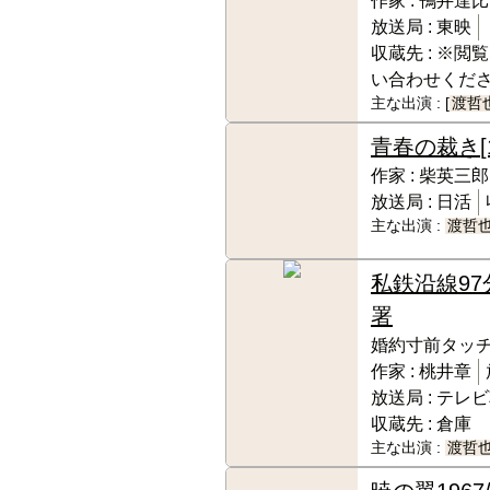
作家 :
鴨井達比
放送局 :
東映
収蔵先 :
※閲覧
い合わせくだ
主な出演 :
[
渡哲
青春の裁き
作家 :
柴英三郎
放送局 :
日活
主な出演 :
渡哲
私鉄沿線97
署
婚約寸前タッチ
作家 :
桃井章
放送局 :
テレビ
収蔵先 :
倉庫
主な出演 :
渡哲