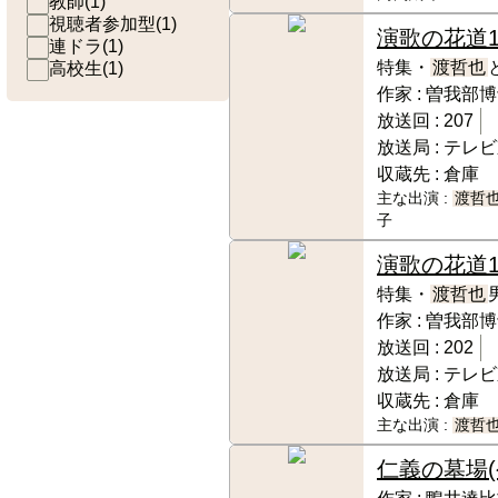
教師
(
1
)
視聴者参加型
(
1
)
演歌の花道
連ドラ
(
1
)
特集・
渡哲也
高校生
(
1
)
作家 :
曽我部博
放送回 :
207
放送局 :
テレビ
収蔵先 :
倉庫
主な出演 :
渡哲
子
演歌の花道
特集・
渡哲也
作家 :
曽我部博
放送回 :
202
放送局 :
テレビ
収蔵先 :
倉庫
主な出演 :
渡哲
仁義の墓場