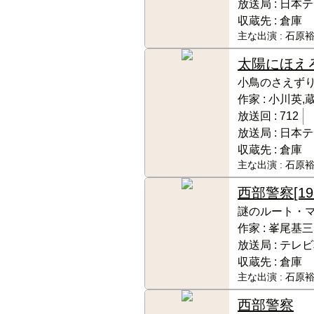
放送局 :
日本テ
収蔵先 :
倉庫
主な出演 :
石原裕
太陽にほえ
小鳥のさえず
作家 :
小川英,
放送回 :
712
放送局 :
日本テ
収蔵先 :
倉庫
主な出演 :
石原裕
西部警察
[19
謎のルート・
作家 :
峯尾基三
放送局 :
テレビ
収蔵先 :
倉庫
主な出演 :
石原裕
西部警察