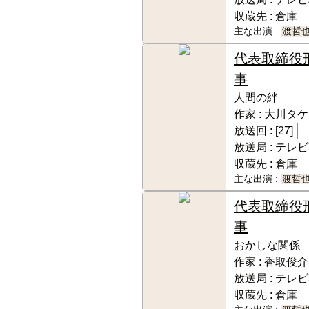
収蔵先 :
倉庫
主な出演 :
渡哲
代表取締役
事
人間の絆
作家 :
大川タケ
放送回 :
[27]
放送局 :
テレビ
収蔵先 :
倉庫
主な出演 :
渡哲
代表取締役
事
おかしな関係
作家 :
香取俊介
放送局 :
テレビ
収蔵先 :
倉庫